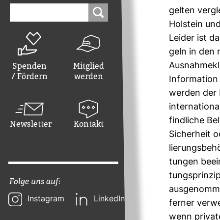
Suchen
gelten ver­gl
nach:
Hol­stein und
Leider ist da
geln in den 
Spenden
Mitglied
Aus­nah­me­kl
/ Fördern
werden
Infor­ma­tio
werden der I
inter­na­tio­
find­liche B
Newsletter
Kontakt
Sicher­heit o
lie­rungs­be­
tungen beein
tungs­prinzi
Folge uns auf:
aus­ge­nomme
Instagram
LinkedIn
ferner ver­w
wenn pri­vat