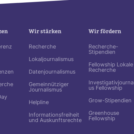
zen
Wir stärken
Wir fördern
erenz
Recherche
Recherche-
Stipendien
Lokaljournalismus
Fellowship Lokale
Recherche
enzen
Datenjournalismus
Investigativjourna
erche
Gemeinnütziger
us Fellowship
Journalismus
Day
Grow-Stipendien
Helpline
Greenhouse
Informationsfreiheit
Fellowship
und Auskunftsrechte