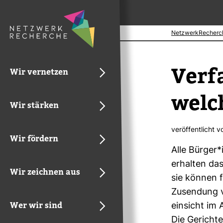
NetzwerkRecherc
Ver­f
Wir vernetzen
welch
Wir stärken
ver­öf­fent­licht 
Wir fördern
Alle Bürger*
erhalten das
Wir zeichnen aus
sie können f
Zusen­dung v
Wer wir sind
ein­sicht im
Die Gerichte