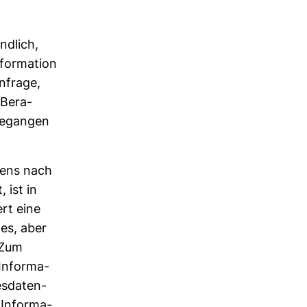
d­lich,
or­ma­tion
anfrage,
 Bera­
 gegangen
­tens nach
 ist in
ert eine
hes, aber
 Zum
Infor­ma­
s­da­ten­
 Infor­ma­