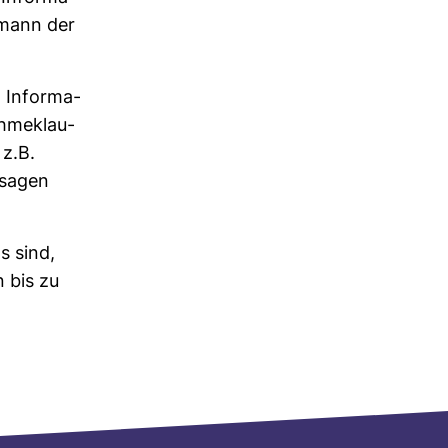
s­mann der
 Infor­ma­
h­me­klau­
 z.B.
s­sagen
s sind,
n bis zu