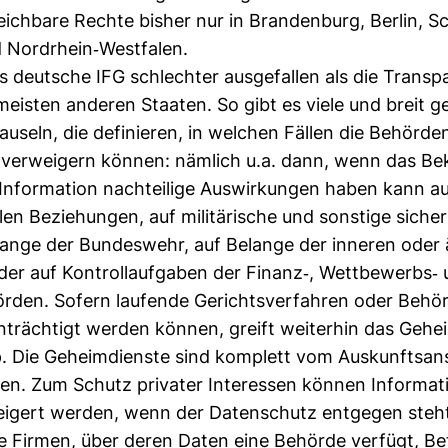
eich­bare Rechte bisher nur in Bran­den­burg, Berlin, Sc
 Nord­rhein-​West­falen.
s deut­sche IFG schlechter aus­ge­fallen als die Trans­pa
meisten anderen Staaten. So gibt es viele und breit g
au­seln, die defi­nieren, in wel­chen Fällen die Behörde
n ver­wei­gern können: näm­lich u.a. dann, wenn das B
nfor­ma­tion nach­tei­lige Aus­wir­kungen haben kann au
nalen Bezie­hungen, auf mili­tä­ri­sche und sons­tige siche
elange der Bun­des­wehr, auf Belange der inneren oder
der auf Kon­troll­auf­gaben der Finanz-​, Wett­be­werbs-
hörden. Sofern lau­fende Gerichts­ver­fahren oder Behör­
­träch­tigt werden können, greift wei­terhin das Gehei
p. Die Geheim­dienste sind kom­plett vom Aus­kunfts­an
n. Zum Schutz pri­vater Inter­essen können Infor­ma­
ei­gert werden, wenn der Daten­schutz ent­gegen steh
e Firmen, über deren Daten eine Behörde ver­fügt, Bet