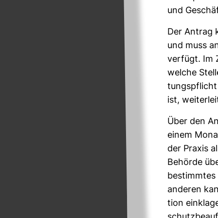
und Geschäft
Der Antrag k
und muss an 
ver­fügt. Im 
welche Stell
tungs­pflich
ist, wei­ter­le
Über den Ant
einem Monat.
der Praxis a
Behörde über
bestimmtes 
anderen kann
tion ein­klag
schutz­be­au