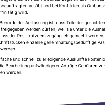
eits­be­auf­tragten ausübt und bei Kon­flikten als Ombud
r*in tätig wird.
Behörde der Auf­fas­sung ist, dass Teile der gesuchten
 frei­ge­geben werden dürfen, weil sie unter die Aus­na
 muss der Rest trotzdem zugäng­lich gemacht werden,
rift­stü­cken ein­zelne geheim­hal­tungs­be­dürf­tige Pa
 werden.
­fache und schnell zu erle­di­gende Aus­künfte kos­tenlo
ie Bear­bei­tung auf­wän­di­gerer Anträge Gebühren vo
ben werden.