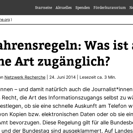
Startseite
Aktuelles
Spenden
Förderkuratorium
N
he.org
⟩
ah­rens­re­geln: Was ist
e Art zugäng­lich?
von
Netz­werk Recherche
| 24. Juni 2014 | Lese­zeit ca. 3 Min.
innen – und damit natür­lich auch die Jour­na­list*innen
 Recht, die Art des Infor­ma­ti­ons­zu­gangs selbst zu w
est­legen, ob sie eine schnelle Aus­kunft am Telefon wo
on Kopien bzw. elek­tro­ni­schen Daten oder ob sie ei
 Amt bevor­zugen. Diese Rege­lung gilt für alle Bun­des­
 und der Bun­destag sind aus­ge­klam­mert. Auf Lan­de