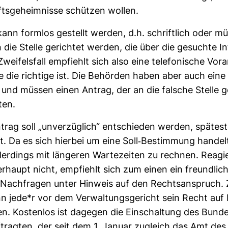
s­ge­heim­nisse schützen wollen.
ann formlos gestellt werden, d.h. schrift­lich oder mün
die Stelle gerichtet werden, die über die gesuchte Inf
Zwei­fels­fall emp­fiehlt sich also eine tele­fo­ni­sche Vor­
e die rich­tige ist. Die Behörden haben aber auch eine
t und müssen einen Antrag, der an die fal­sche Stelle
iten.
rag soll „unver­züg­lich“ ent­schieden werden, spä­tes
 Da es sich hierbei um eine Soll-​Bestim­mung han­delt,
ller­dings mit län­geren War­te­zeiten zu rechnen. Reagi
­haupt nicht, emp­fiehlt sich zum einen ein freund­li­c
Nach­fragen unter Hin­weis auf den Rechts­an­spruch.
 jede*r vor dem Ver­wal­tungs­ge­richt sein Recht auf 
en. Kos­tenlos ist dagegen die Ein­schal­tung des Bun­de
f­tragten, der seit dem 1. Januar zugleich das Amt des