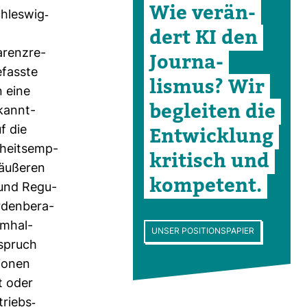
Wie ver­än­
hleswig-​
dert KI den
­renz­re­
Jour­na­
efasste
lismus? Wir
n eine
begleiten die
ekannt­
Ent­wick­lung
f die
r­heits­emp­
kri­tisch und
 äußeren
kom­pe­tent.
​ und Regu­
den­be­ra­
m­hal­
UNSER POSITIONSPAPIER
­spruch
tionen
t oder
riebs-​