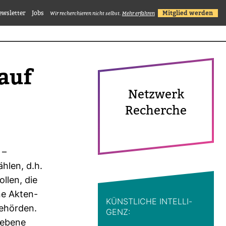
ewsletter
Jobs
Mitglied werden
Wir recherchieren nicht selbst.
Mehr erfahren
 auf
Netz­werk
Recherche
 –
ählen, d.h.
llen, die
ne Akten­
KÜNST­LICHE INTEL­LI­
be­hörden.
GENZ:
s­ebene