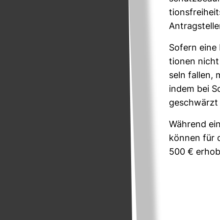
ti­ons­frei­h
Antrag­stelle
Sofern eine 
tionen nicht
seln fallen,
indem bei Sch
geschwärzt
Wäh­rend ein
können für d
500 € erho