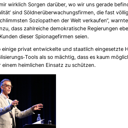
ir wirk­lich Sorgen dar­über, wo wir uns gerade befin
lität‘ sind Söld­ner­über­wa­chungs­firmen, die fast völli
 schlimmsten Sozio­pa­then der Welt ver­kaufen“, warnte
nzu, dass zahl­reiche demo­kra­ti­sche Regie­rungen eben
 Kunden dieser Spio­na­ge­firmen seien.
einige privat ent­wi­ckelte und staat­lich ein­ge­setzte 
­li­sie­rungs-​Tools als so mächtig, dass es kaum mög­lic
r einem heim­li­chen Ein­satz zu schützen.