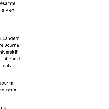
 gesamte
wie Vieh
2 Län­dern
ive Jour­na­
i­ver­sität
e ist damit
jemals
Jour­na­
ndus­trie
t­mals