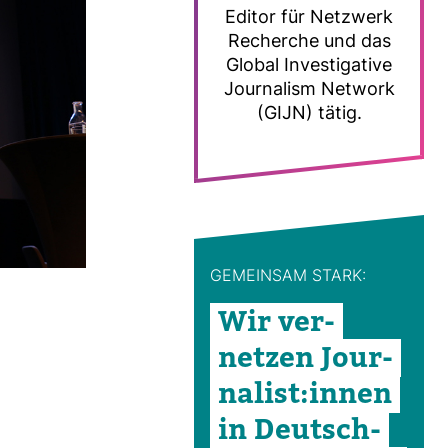
Editor für Netz­werk
Recherche und das
Global Inves­ti­ga­tive
Jour­na­lism Net­work
(GIJN) tätig.
GEMEINSAM STARK:
Wir ver­
netzen Jour­
na­list:innen
in Deutsch­