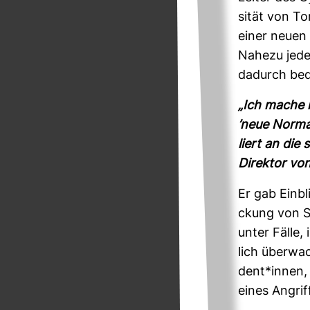
sität von To
einer neuen I
Nahezu jede*r
dadurch bedr
„Ich mache m
’neue Nor­ma­
liert an die
Direktor von
Er gab Ein­bl
ckung von Sp
unter Fälle
lich über­wa
dent*innen, 
eines Angrif