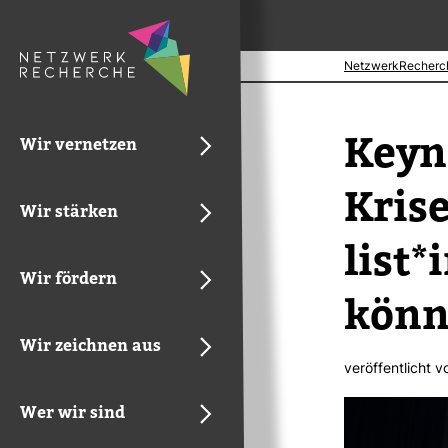
NetzwerkRecherc
Key­n
Wir vernetzen
Krise
Wir stärken
list*
Wir fördern
kön
Wir zeichnen aus
ver­öf­fent­licht 
Wer wir sind