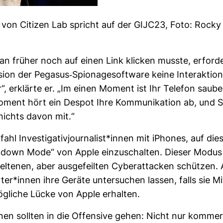
 von Citizen Lab spricht auf der GIJC23, Foto: Rocky
n früher noch auf einen Link kli­cken musste, erfor­de
sion der Pegasus-​Spio­na­ge­soft­ware keine Inter­ak­tio
, erklärte er. „Im einen Moment ist Ihr Telefon saube
ent hört ein Despot Ihre Kom­mu­ni­ka­tion ab, und S
chts davon mit.“
fahl Inves­ti­ga­ti­vjour­na­list*innen mit iPhones, auf di
­down Mode“ von Apple ein­zu­schalten. Dieser Modus 
el­tenen, aber aus­ge­feilten Cyber­at­ta­cken schützen
er*innen ihre Geräte unter­su­chen lassen, falls sie Mit
g­liche Lücke von Apple erhalten.
en sollten in die Offen­sive gehen: Nicht nur kom­mer­z