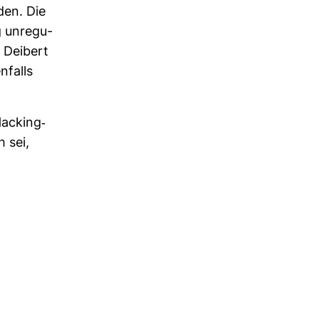
den. Die
g unre­gu­
 Dei­bert
­falls
Hacking-​
h sei,