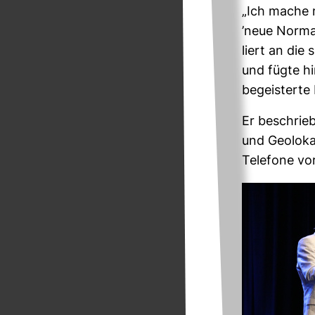
„Ich mache m
’neue Nor­ma­
liert an die
und fügte hi
begeis­terte
Er beschrieb 
und Geo­lo­ka
Tele­fone vo