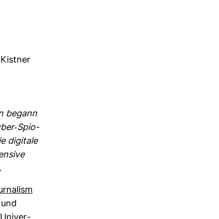
 Kistner
nen begann
ber-​Spio­
e digi­tale
n­sive
.
ur­na­lism
 und
Uni­ver­