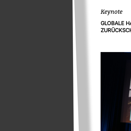
Key­note
GLO­BALE HA
ZURÜCK­SC