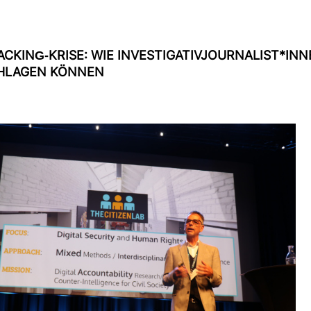
CKING-​KRISE: WIE INVES­TI­GA­TI­VJOUR­NA­LIST*IN
HLAGEN KÖNNEN