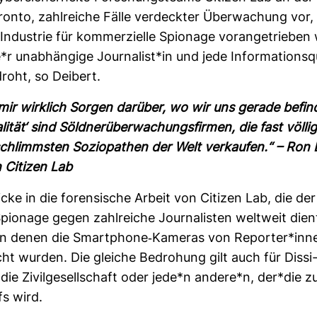
ronto, zahl­reiche Fälle ver­deckter Über­wa­chung vor,
ndus­trie für kom­mer­zi­elle Spio­nage vor­an­ge­triebe
 unab­hän­gige Jour­na­list*in und jede Infor­ma­ti­ons­q
oht, so Dei­bert.
ir wirk­lich Sorgen dar­über, wo wir uns gerade befin
lität‘ sind Söld­ner­über­wa­chungs­firmen, die fast völli
 schlimmsten Sozio­pa­then der Welt ver­kaufen.“ – Ron D
 Citizen Lab
icke in die foren­si­sche Arbeit von Citizen Lab, die der
io­nage gegen zahl­reiche Jour­na­listen welt­weit dien
, in denen die Smart­phone-​Kameras von Reporter*inn
cht wurden. Die gleiche Bedro­hung gilt auch für Dis­si
die Zivil­ge­sell­schaft oder jede*n andere*n, der*die z
fs wird.