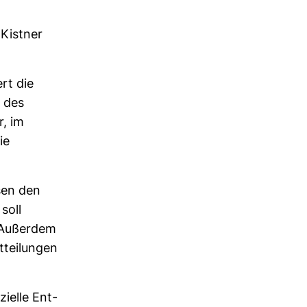
 Kistner
rt die
n des
r, im
ie
esen den
soll
. Außerdem
­tei­lungen
i­elle Ent­