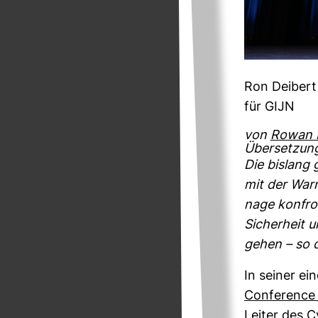
Ron Dei­bert
für GIJN
von
Rowan P
Übersetzun
Die bis­lang 
mit der War­
nage kon­fron
Sicher­heit 
gehen – so d
In seiner ei
Con­fe­renc
Leiter des Cy