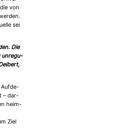
 die von
n werden.
uelle sei
den. Die
g unre­gu­
ei­bert,
 Auf­de­
t – dar­
en heim­
­
um Ziel