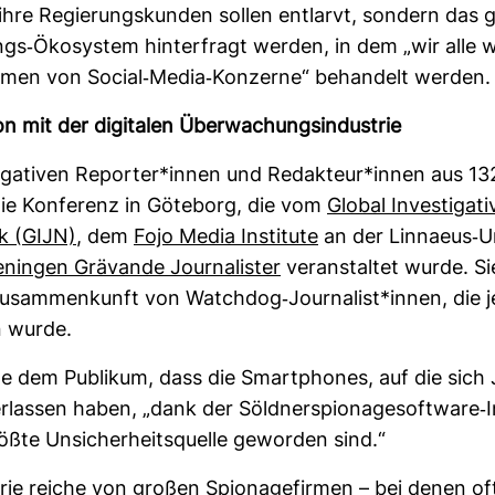
ihre Regie­rungs­kunden sollen ent­larvt, son­dern das
gs-​Öko­system hin­ter­fragt werden, in dem „wir alle 
rmen von Social-​Media-​Kon­zerne“ behan­delt werden.
ion mit der digi­talen Über­wa­chungs­in­dus­trie
ti­ga­tiven Reporter*innen und Redak­teur*innen aus 13
e Kon­fe­renz in Göte­borg, die vom
Global Inves­ti­ga­t
k (GIJN)
, dem
Fojo Media Insti­tute
an der Lin­naeus-​Un
n­ingen Grä­vande Jour­na­lister
ver­an­staltet wurde. Si
usam­men­kunft von Watchdog-​Jour­na­list*innen, die 
n wurde.
te dem Publikum, dass die Smart­phones, auf die sich 
r­lassen haben, „dank der Söld­ner­spio­na­ge­soft­ware-​I
ößte Unsi­cher­heits­quelle geworden sind.“
trie reiche von großen Spio­na­ge­firmen – bei denen of