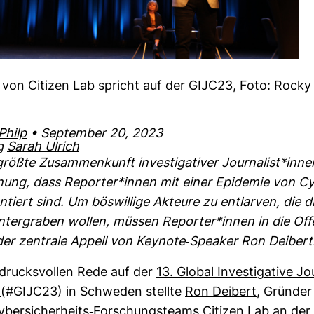
 von Citizen Lab spricht auf der GIJC23, Foto: Rocky
hilp
• September 20, 2023
g
Sarah Ulrich
größte Zusam­men­kunft inves­ti­ga­tiver Jour­na­list*in
nung, dass Reporter*innen mit einer Epi­demie von Cy
­tiert sind. Um bös­wil­lige Akteure zu ent­larven, die di
unter­graben wollen, müssen Reporter*innen in die Offe
er zen­trale Appell von Key­note-​Spe­aker Ron Dei­bert
n­drucks­vollen Rede auf der
13. Global Inves­ti­ga­tive Jo
e
(#GIJC23) in Schweden stellte
Ron Dei­bert
, Gründer
ber­si­cher­heits-​For­schungs­teams Citizen Lab an der 