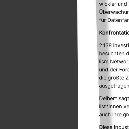
wickler und 
Über­wa­chun
für Daten­fa
Kon­fron­ta­t
2.138 inves­
besuchten di
lism Net­wor
und der
Före
die größte Z
aus­ge­trage
Dei­bert sag
list*innen ve
auch ihre gr
Diese Indus­