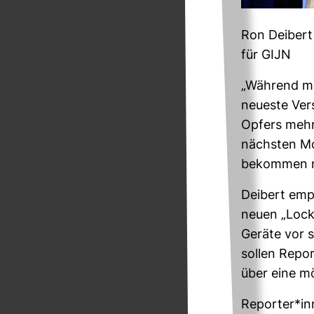
Ron Dei­bert
für GIJN
„Wäh­rend ma
neu­este Ver­
Opfers mehr“
nächsten Mom
bekommen ni
Dei­bert emp­
neuen „Lock
Geräte vor s
sollen Report
über eine mö
Reporter*inn