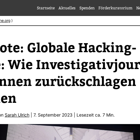
Startseite
Aktuelles
Spenden
Förderkuratorium
N
he.org
⟩
ote: Glo­bale Hacking-​
: Wie Inves­ti­ga­ti­vjour
innen zurück­schlagen
nen
von
Sarah Ulrich
| 7. Sep­tember 2023 | Lese­zeit ca. 7 Min.