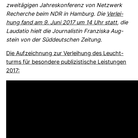
zwei­tä­gigen Jah­res­kon­fe­renz von Netz­werk
Recherche beim NDR in Ham­burg. Die
Ver­lei­
hung fand am 9. Juni 2017 um 14 Uhr statt
, die
Lau­datio hielt die Jour­na­listin Fran­ziska Aug­
stein von der Süd­deut­schen Zei­tung.
Die Auf­zeich­nung zur Ver­lei­hung des Leucht­
turms für beson­dere publi­zis­ti­sche Leis­tungen
2017: