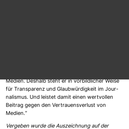
unab­hän­gigen Jour­na­lismus. In den sozialen
Medien erreicht Wolf mit seinen Tweets und
Face­book-​Ein­trägen so viele Men­schen wie kein
anderer Jour­na­list in Öster­reich.
Julia Stein, die Vor­sit­zende von Netz­werk
Recherche: „Wir ehren Armin Wolf für seine
klare Hal­tung, seine Kom­pe­tenz, aber auch
seinen per­ma­nenten Dialog mit seinen
Zuschaue­rinnen und Zuschauern in den sozialen
Medien. Des­halb steht er in vor­bild­li­cher Weise
für Trans­pa­renz und Glaub­wür­dig­keit im Jour­
na­lismus. Und leistet damit einen wert­vollen
Bei­trag gegen den Ver­trau­ens­ver­lust von
Medien.“
Ver­geben wurde die Aus­zeich­nung auf der