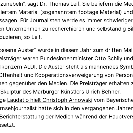
zu­ne­beln“, sagt Dr. Thomas Leif. Sie belie­fern die Me
­ziertem Mate­rial (soge­nanntem footage Mate­rial) und
­sagen. Für Jour­na­listen werde es immer schwie­rige
n den Unter­nehmen zu recher­chieren und selb­ständig B
u­zieren, so Leif.
los­sene Auster“ wurde in diesem Jahr zum dritten Mal 
reis­träger waren Bun­des­in­nen­mi­nister Otto Schily un
el­kon­zern ALDI. Die Auster steht als mah­nendes Symb
ffen­heit und Koope­ra­ti­ons­ver­wei­ge­rung von Per­s
ionen gegen­über den Medien. Die Preis­träger erhalten 
 Skulptur des Mar­burger Künst­lers Ulrich Behner.
rige
Lau­datio hielt Chris­toph Arnowski
vom Baye­ri­sch
n­seh­jour­na­list hatte sich in den ver­gan­genen Jahre
e Bericht­erstat­tung der Medien wäh­rend der Haupt­ve
­setzt.