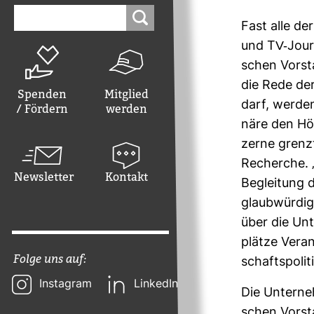
Suchen
nach:
Fast alle de
und TV-​Jour
schen Vor­st
die Rede der
Spenden
Mitglied
darf, werden
/ Fördern
werden
näre den Hör
zerne grenzt
Recherche. „
Newsletter
Kontakt
Beglei­tung
glaub­würdig
über die Unt
plätze Ver­a
Folge uns auf:
schafts­po­li
Instagram
LinkedIn
Die Unter­ne
schen Vor­st