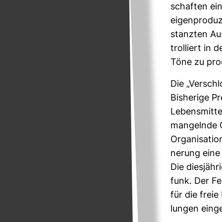
schaften ein­
eigen­pro­du
stanzten Aus
trol­liert i
Töne zu pro­d
Die „Ver­sch
Bis­he­rige P
Lebens­mit­t
man­gelnde O
Orga­ni­sa­t
ne­rung eine
Die dies­jäh­
funk. Der Fer
für die frei
lungen ein­ge