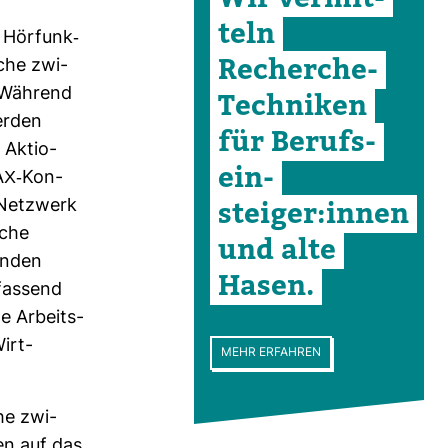
teln
Hör­funk-​
Recherche-​
ache zwi­
 Wäh­rend
Tech­niken
erden
für Berufs­
 Aktio­
ein­
AX-​Kon­
steiger:innen
 Netz­werk
sche
und alte
unden
Hasen.
fas­send
de Arbeits­
Wirt­
MEHR ERFAHREN
he zwi­
en auf das