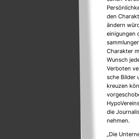
Per­sön­lich
den Cha­rakt
ändern würde
ei­ni­gungen 
samm­lungen 
Cha­rakter 
Wunsch jeder
Ver­boten ver
sche Bilder 
kreuzen könn
vor­ge­schob
Hypo­Ver­ein
die Jour­na­l
nehmen.
„Die Unter­n