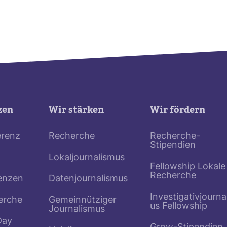
zen
Wir stärken
Wir fördern
erenz
Recherche
Recherche-
Stipendien
Lokaljournalismus
Fellowship Lokale
Recherche
enzen
Datenjournalismus
Investigativjourna
erche
Gemeinnütziger
us Fellowship
Journalismus
Day