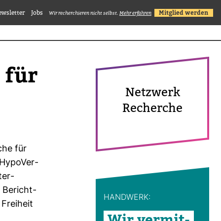
ewsletter
Jobs
Mitglied werden
Wir recherchieren nicht selbst.
Mehr erfahren
 für
Netz­werk
Recherche
che für
 Hypo­Ver­
ter­
 Bericht­
HAND­WERK:
Frei­heit
Wir ver­mit­