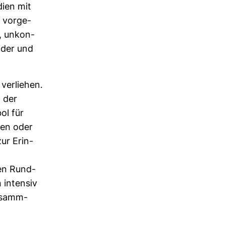
dien mit
 vor­ge­
r, unkon­
ilder und
ver­liehen.
d der
ol für
onen oder
zur Erin­
en Rund­
n intensiv
r­samm­