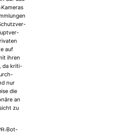
V-​Kameras
samm­lungen
Schutz­ver­
upt­ver­
i­vaten
e auf
it ihren
da kri­ti­
durch­
nd nur
eise die
o­näre an
­sicht zu
PR-​Bot­