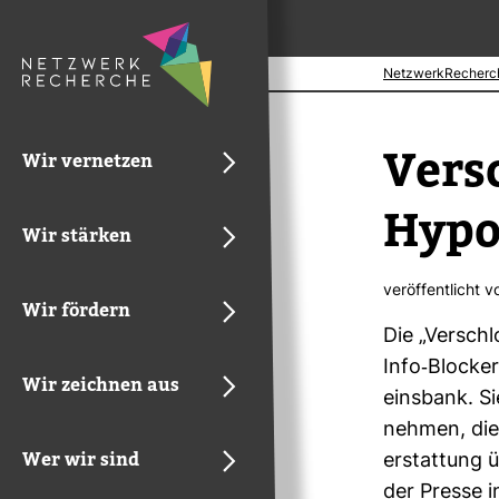
NetzwerkRecherc
Ver­s
Wir vernetzen
Hypo­
Wir stärken
ver­öf­fent­licht 
Wir fördern
Die „Ver­sch
Info-​Blo­cke
Wir zeichnen aus
eins­bank. Si
nehmen, die 
Wer wir sind
erstat­tung 
der Presse i