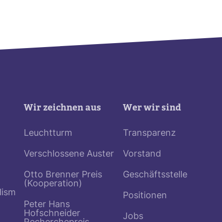
Wir zeichnen aus
Wer wir sind
Leuchtturm
Transparenz
Verschlossene Auster
Vorstand
Otto Brenner Preis
Geschäftsstelle
(Kooperation)
lism
Positionen
Peter Hans
Hofschneider
Jobs