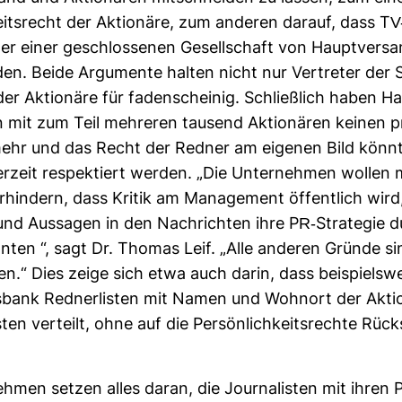
­keits­recht der Aktio­näre, zum anderen darauf, dass T
er einer geschlos­senen Gesell­schaft von Haupt­ver­
n. Beide Argu­mente halten nicht nur Ver­treter der 
der Aktio­näre für faden­scheinig. Schließ­lich haben Ha
mit zum Teil meh­reren tau­send Aktio­nären keinen pr
mehr und das Recht der Redner am eigenen Bild könnt
­zeit respek­tiert werden. „Die Unter­nehmen wollen m
­hin­dern, dass Kritik am Manage­ment öffent­lich wird, 
und Aus­sagen in den Nach­richten ihre PR-​Stra­tegie 
ten “, sagt Dr. Thomas Leif. „Alle anderen Gründe si
en.“ Dies zeige sich etwa auch darin, dass bei­spiels­w
s­bank Red­ner­listen mit Namen und Wohnort der Akti
isten ver­teilt, ohne auf die Per­sön­lich­keits­rechte Rück
ehmen setzen alles daran, die Jour­na­listen mit ihren 