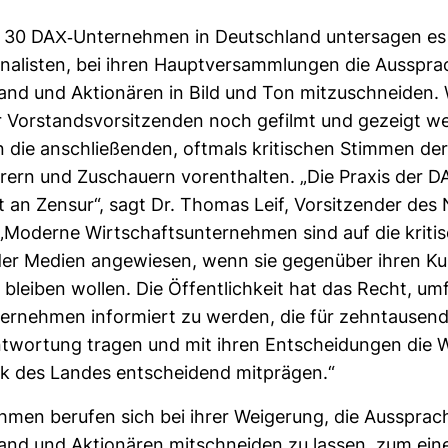
r 30 DAX-​Unter­nehmen in Deutsch­land unter­sagen es 
­na­listen, bei ihren Haupt­ver­samm­lungen die Aus­spr
and und Aktio­nären in Bild und Ton mit­zu­schneiden.
 Vor­stands­vor­sit­zenden noch gefilmt und gezeigt w
 die anschlie­ßenden, oft­mals kri­ti­schen Stimmen der
ern und Zuschauern vor­ent­halten. „Die Praxis der D
 an Zensur“, sagt Dr. Thomas Leif, Vor­sit­zender des
Moderne Wirt­schafts­un­ter­nehmen sind auf die kri­ti­
 der Medien ange­wiesen, wenn sie gegen­über ihren K
 bleiben wollen. Die Öffent­lich­keit hat das Recht, um
er­nehmen infor­miert zu werden, die für zehn­tau­sen
nt­wor­tung tragen und mit ihren Ent­schei­dungen die 
tik des Landes ent­schei­dend mit­prägen.“
hmen berufen sich bei ihrer Wei­ge­rung, die Aus­sprac
and und Aktio­nären mit­schneiden zu lassen, zum ein