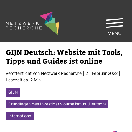
MENU
GIJN Deutsch: Web­site mit Tools,
Tipps und Guides ist online
ver­öf­fent­licht von
Netz­werk Recherche
| 21. Februar 2022 |
Lese­zeit ca. 2 Min.
GIJN
Grundlagen des Investigativjournalismus (Deutsch)
International