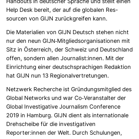
Hand­outs in deut­scher Sprache und stellt einen
Help Desk bereit, der auf die glo­balen Res­
sourcen von GIJN zurück­greifen kann.
Die Mate­ria­lien von GIJN Deutsch stehen nicht
nur den neun GIJN-​Mit­glieds­or­ga­ni­sa­tionen mit
Sitz in Öster­reich, der Schweiz und Deutsch­land
offen, son­dern allen Jour­na­list:innen. Mit der
Ein­rich­tung einer deutsch­spra­chigen Redak­tion
hat GIJN nun 13 Regio­nal­ver­tre­tungen.
Netz­werk Recherche ist Grün­dungs­mit­glied des
Global Net­works und war Co-​Ver­an­stalter der
Global Inves­ti­ga­tive Jour­na­lism Con­fe­rence
2019 in Ham­burg. GIJN dient als inter­na­tio­nale
Dreh­scheibe für die inves­ti­ga­tiven
Reporter:innen der Welt. Durch Schu­lungen,