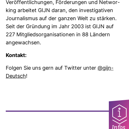
Ver­öf­fent­li­chungen, För­de­rungen und Net­wor­
king arbeitet GIJN daran, den inves­ti­ga­tiven
Jour­na­lismus auf der ganzen Welt zu stärken.
Seit der Grün­dung im Jahr 2003 ist GIJN auf
227 Mit­glieds­or­ga­ni­sa­tionen in 88 Län­dern
ange­wachsen.
Kon­takt:
Folgen Sie uns gern auf Twitter unter
@gijn­
Deutsch
!
Infos