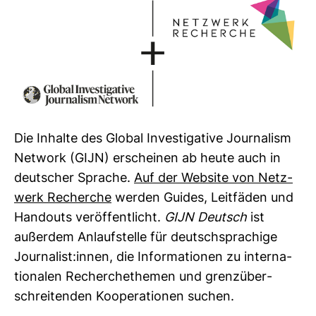
Die Inhalte des Global Inves­ti­ga­tive Jour­na­lism
Net­work (GIJN) erscheinen ab heute auch in
deut­scher Sprache.
Auf der Web­site von Netz­
werk Recherche
werden Guides, Leit­fäden und
Hand­outs ver­öf­fent­licht.
GIJN Deutsch
ist
außerdem Anlauf­stelle für deutsch­spra­chige
Jour­na­list:innen, die Infor­ma­tionen zu inter­na­
tio­nalen Recher­che­themen und grenz­über­
schrei­tenden Koope­ra­tionen suchen.