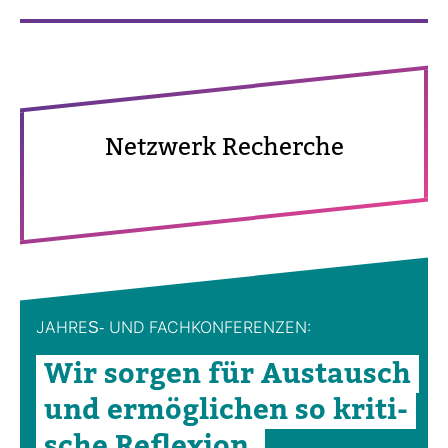
Netz­werk Recherche
JAHRES-​ UND FACH­KON­FE­RENZEN:
Wir sorgen für Aus­tausch
und ermög­li­chen so kri­ti­
sche Refle­xion.