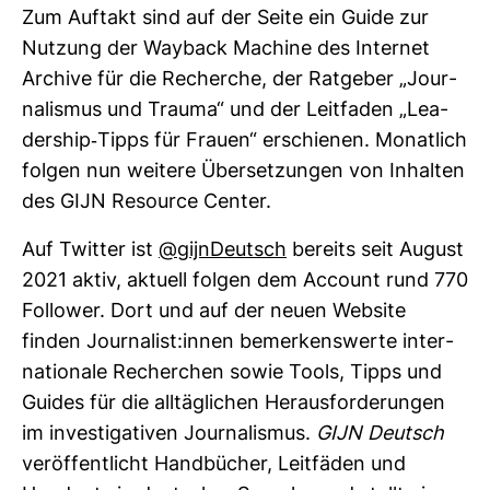
Zum Auf­takt sind auf der Seite ein Guide zur
Nut­zung der Way­back Machine des Internet
Archive für die Recherche, der Rat­geber „Jour­
na­lismus und Trauma“ und der Leit­faden „Lea­
dership-​Tipps für Frauen“ erschienen. Monat­lich
folgen nun wei­tere Über­set­zungen von Inhalten
des ­GIJN Resource Center.
Auf Twitter ist
@gijn­Deutsch
bereits seit August
2021 aktiv, aktuell folgen dem Account rund 770
Fol­lower. Dort und auf der neuen Web­site
finden Jour­na­list:innen bemer­kens­werte inter­
na­tio­nale Recher­chen sowie Tools, Tipps und
Guides für die all­täg­li­chen Her­aus­for­de­rungen
im inves­ti­ga­tiven Jour­na­lismus.
GIJN Deutsch
ver­öf­fent­licht Hand­bü­cher, Leit­fäden und