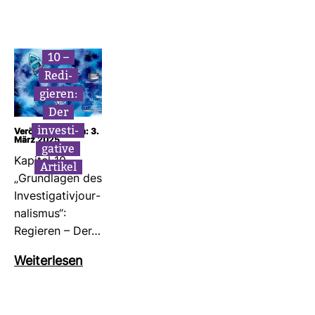
10 –
Redi­
gieren:
Der
inves­ti­
Veröffentlicht am: 3.
März 2025
ga­tive
Kapitel 10
Artikel
„Grund­lagen des
Inves­ti­ga­ti­vjour­
na­lismus“:
Regieren – Der…
Wei­ter­lesen