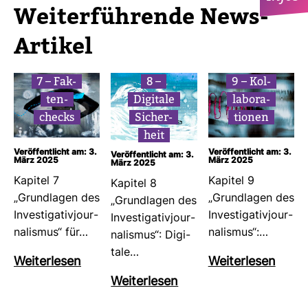
Wei­ter­füh­rende News-​
Artikel
7 – Fak­
8 –
9 – Kol­
ten­
Digi­tale
la­bo­ra­
checks
Sicher­
tionen
heit
Veröffentlicht am: 3.
Veröffentlicht am: 3.
Veröffentlicht am: 3.
März 2025
März 2025
März 2025
Kapitel 7
Kapitel 9
Kapitel 8
„Grund­lagen des
„Grund­lagen des
„Grund­lagen des
Inves­ti­ga­ti­vjour­
Inves­ti­ga­ti­vjour­
Inves­ti­ga­ti­vjour­
na­lismus“ für…
na­lismus“:…
na­lismus“: Digi­
tale…
Wei­ter­lesen
Wei­ter­lesen
Wei­ter­lesen