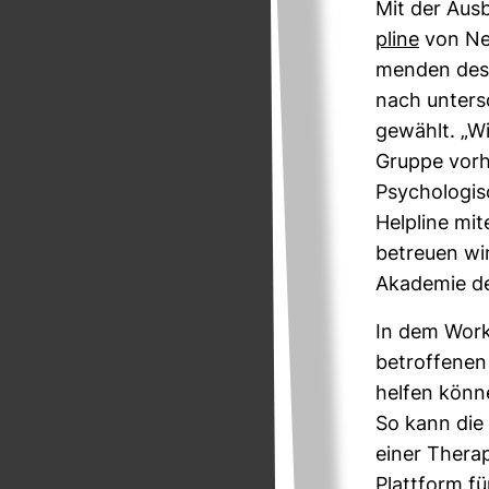
Mit der Aus­
pline
von Net
menden des v
nach unter­sch
ge­wählt. „Wi
Gruppe vor­h
Psy­cho­lo­gi
Hel­pline mi
betreuen wir
Aka­demie der
In dem Work­s
betrof­fenen
helfen könne
So kann die H
einer The­rap
Platt­form f