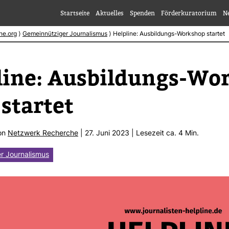
Startseite
Aktuelles
Spenden
Förderkuratorium
N
he.org
⟩
Gemeinnütziger Journalismus
⟩
Helpline: Ausbildungs-Workshop startet
line: Aus­bil­dungs-​Wo
startet
von
Netz­werk Recherche
| 27. Juni 2023 | Lese­zeit ca. 4 Min.
r Journalismus