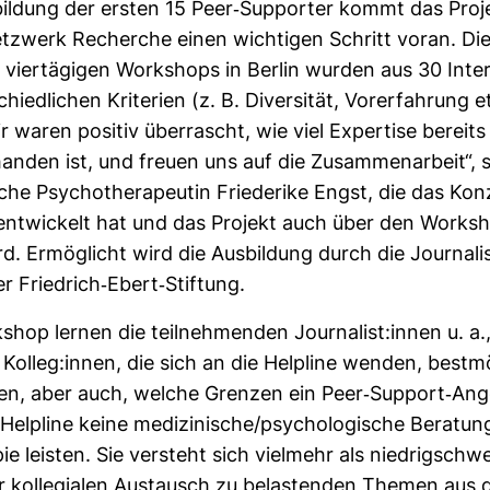
bil­dung der ersten 15 Peer-​Sup­porter kommt das Pro­
z­werk Recherche einen wich­tigen Schritt voran. Die 
ier­tä­gigen Work­shops in Berlin wurden aus 30 Inter­
ied­li­chen Kri­te­rien (z. B. Diver­sität, Vor­er­fah­rung 
r waren positiv über­rascht, wie viel Exper­tise bereits
anden ist, und freuen uns auf die Zusam­men­ar­beit“, 
­sche Psy­cho­the­ra­peutin Frie­de­rike Engst, die das Kon
t­ent­wi­ckelt hat und das Pro­jekt auch über den Work­
d. Ermög­licht wird die Aus­bil­dung durch die Jour­na­l
 Fried­rich-​Ebert-​Stif­tung.
hop lernen die teil­neh­menden Jour­na­list:innen u. a.,
 Kolleg:innen, die sich an die Hel­pline wenden, best­mö
n, aber auch, welche Grenzen ein Peer-​Sup­port-​Ang
el­pline keine medi­zi­ni­sche/psy­cho­lo­gi­sche Bera­tu
ie leisten. Sie ver­steht sich viel­mehr als nied­rig­schwel
ür kol­le­gialen Aus­tausch zu belas­tenden Themen aus