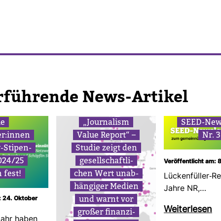
r­füh­rende News-​Artikel
ie
„Jour­na­lism
SEED-​News
r:innen
Value Report“ –
Nr. 
​Sti­pen­
Studie zeigt den
024/25
gesell­schaft­li­
Veröffentlicht am: 
 fest!
chen Wert unab­
Lücken­füller-​R
hän­giger Medien
Jahre NR,…
und warnt vor
: 24. Oktober
Wei­ter­lesen
großer finan­zi­
Jahr haben