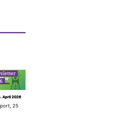
­letter
36
8. April 2026
eport, 25