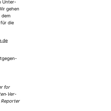
n Unter­
 Wir gehen
h dem
für die
e.de
t­ge­gen­
er for
ten-​Ver­
g, Reporter