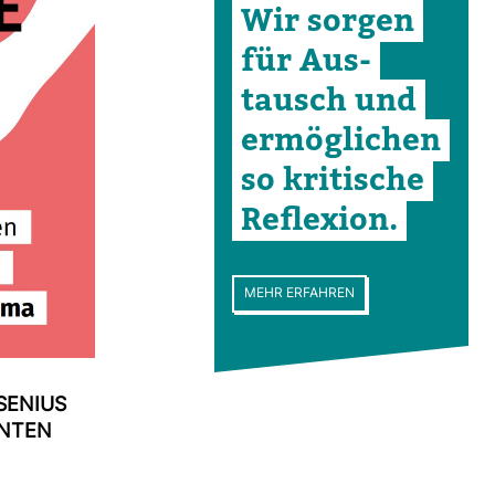
Wir sorgen
für Aus­
tausch und
ermög­li­chen
so kri­ti­sche
Refle­xion.
MEHR ERFAHREN
SE­NIUS
NNTEN