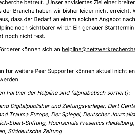
cherche betreut. „Unser anvi­siertes Ziel einer breite
s der Branche haben wir bisher leider nicht erreicht.
aus, dass der Bedarf an einem sol­chen Angebot nac
­pline noch sicht­barer wird.“ Ein genauer Start­termin 
ht noch nicht fest.
e För­derer können sich an
hel­pline@netz­werk­re­cherch
 für wei­tere Peer Sup­porter können aktuell nicht en
werden.
gen Partner der Hel­pline sind (alpha­be­tisch sor­tiert):
and Digi­tal­pu­blisher und Zei­tungs­ver­leger, Dart Cent
 and Trauma Europe, Der Spiegel, Deut­scher Jour­na­lis
ich-​Ebert-​Stif­tung, Hoch­schule Fre­se­nius Hei­del­ber
, Süd­deut­sche Zei­tung