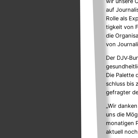
wir unsere O
auf Jour­na­l
Rolle als Exp
tig­keit von 
die Orga­ni­s
von Jour­na­l
Der DJV-​Bun
gesund­heit­l
Die Palette 
schluss bis z
gefragter de
„Wir danken a
uns die Mög­
mo­na­tigen P
aktuell noch 