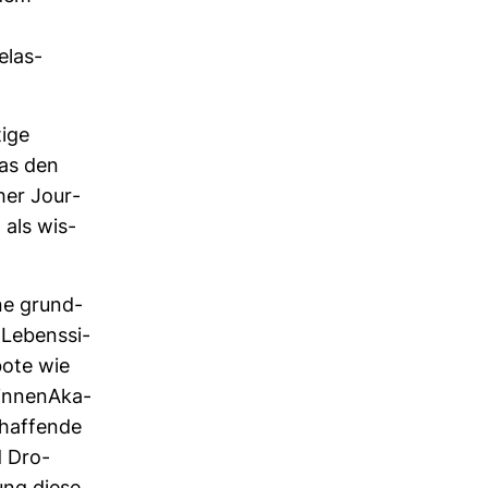
elas­
tige
das den
cher Jour­
m als wis­
ine grund­
 Lebens­si­
bote wie
_innen­Aka­
chaf­fende
d Dro­