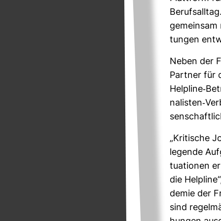
Berufs­allta
gemeinsam m
tungen ent­w
Neben der Fr
Partner für 
Hel­pline-​Be
na­listen-​Ve
sen­schaft­li
„Kri­ti­sche
le­gende Auf
tua­tionen er
die Hel­plin
demie der Fri
sind regel­m