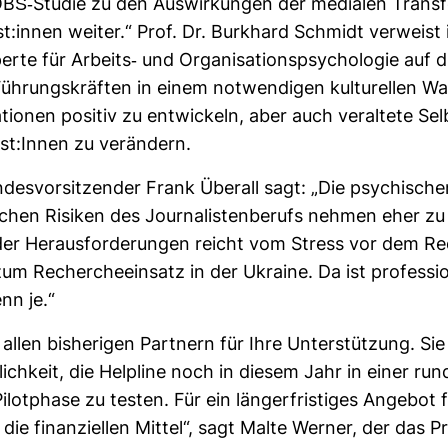
BS-​Studie zu den Aus­wir­kungen der medialen Trans­f
ist:innen weiter.“ Prof. Dr. Burk­hard Schmidt ver­weist 
erte für Arbeits-​ und Orga­ni­sa­ti­ons­psy­cho­logie auf 
Füh­rungs­kräften in einem not­wen­digen kul­tu­rellen W
a­tionen positiv zu ent­wi­ckeln, aber auch ver­al­tete Sel
ist:Innen zu ver­än­dern.
­des­vor­sit­zender Frank Überall sagt: „Die psy­chi­sch
i­chen Risiken des Jour­na­lis­ten­be­rufs nehmen eher zu
der Her­aus­for­de­rungen reicht vom Stress vor dem Red
um Recher­che­ein­satz in der Ukraine. Da ist pro­fes­sio­
nn je.“
llen bis­he­rigen Part­nern für Ihre Unter­stüt­zung. Si
lich­keit, die Hel­pline noch in diesem Jahr in einer ru
ilot­phase zu testen. Für ein län­ger­fris­tiges Angebot
die finan­zi­ellen Mittel“, sagt Malte Werner, der das Pr