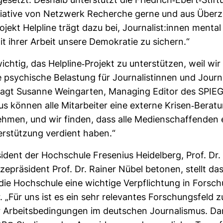
­setzt. Des­halb unter­stützt die Fried­rich-​Ebert-​Stif­
itia­tive von Netz­werk Recherche gerne und aus Über­
jekt Hel­pline trägt dazu bei, Jour­na­list:innen mental
 ihrer Arbeit unsere Demo­kratie zu sichern.“
ichtig, das Hel­pline-​Pro­jekt zu unter­stützen, weil wi
psy­chi­sche Belas­tung für Jour­na­lis­tinnen und Jour­na
sagt Susanne Wein­garten, Mana­ging Editor des SPIEG
 können alle Mit­ar­beiter eine externe Krisen-​Bera­tu
men, und wir finden, dass alle Medi­en­schaf­fenden 
­stüt­zung ver­dient haben.“
i­dent der Hoch­schule Fre­se­nius Hei­del­berg, Prof. Dr.
ze­prä­si­dent Prof. Dr. Rainer Nübel betonen, stellt das
 die Hoch­schule eine wich­tige Ver­pflich­tung in For­s
. „Für uns ist es ein sehr rele­vantes For­schungs­feld 
 Arbeits­be­din­gungen im deut­schen Jour­na­lismus. D