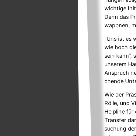
hungen aus­ge
wich­tige In
Denn das Pro­
wappnen, mit
„Uns ist es w
wie hoch die 
sein kann“, 
unserem Haus
Anspruch neh
chende Unter
Wie der Prä­s
Rölle, und Vi
Hel­pline für
Transfer dar
su­chung der