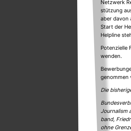
Netz­werk Re
stüt­zung au
aber davon 
Start der Hel
Hel­pline ste
Poten­zi­ell
wenden.
Bewer­bungen
ge­nommen 
Die bis­he­ri
Bun­des­ver­b
Jour­na­lism
band, Fried­r
ohne Grenzen