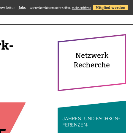
ewsletter
Jobs
Mitglied werden
Wir recherchieren nicht selbst.
Mehr erfahren
rk­
Netz­werk
Recherche
JAHRES-​ UND FACH­KON­
FE­RENZEN: