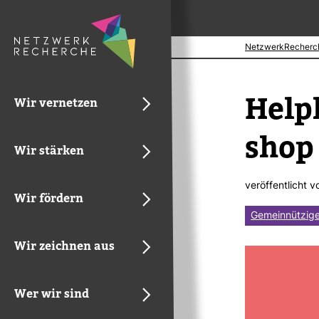
NetzwerkRecherc
Hel­p
Wir vernetzen
shop 
Wir stärken
ver­öf­fent­licht 
Wir fördern
Gemeinnützige
Wir zeichnen aus
Wer wir sind