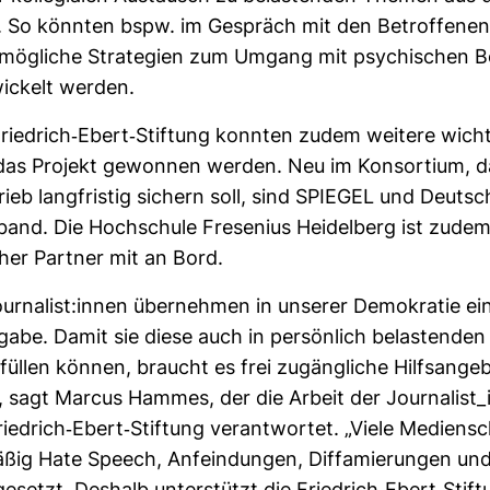
g. So könnten bspw. im Gespräch mit den Betrof­fenen
ög­liche Stra­te­gien zum Umgang mit psy­chi­schen B
i­ckelt werden.
ied­rich-​Ebert-​Stif­tung konnten zudem wei­tere wich­
das Pro­jekt gewonnen werden. Neu im Kon­sor­tium, 
trieb lang­fristig sichern soll, sind SPIEGEL und Deut­s
r­band. Die Hoch­schule Fre­se­nius Hei­del­berg ist zude
­cher Partner mit an Bord.
 Jour­na­list:innen über­nehmen in unserer Demo­kratie e
­gabe. Damit sie diese auch in per­sön­lich belas­tenden
füllen können, braucht es frei zugäng­liche Hilfs­an­ge­
e“, sagt Marcus Hammes, der die Arbeit der Jour­na­list
ed­rich-​Ebert-​Stif­tung ver­ant­wortet. „Viele Medi­en­s
äßig Hate Speech, Anfein­dungen, Dif­fa­mie­rungen un