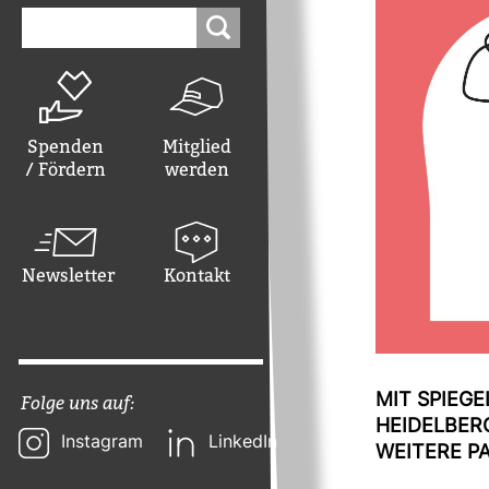
Suchen
nach:
Spenden
Mitglied
/ Fördern
werden
Newsletter
Kontakt
Folge uns auf:
MIT SPIEGEL
HEI­DEL­BE
Instagram
LinkedIn
WEI­TERE 