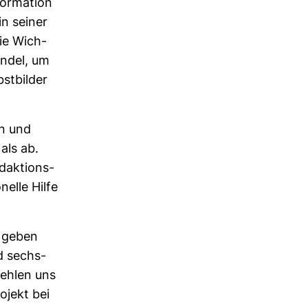
or­ma­tion
in seiner
die Wich­
andel, um
bst­bilder
en und
 als ab.
ak­ti­ons­
nelle Hilfe
e geben
nd sechs­
 fehlen uns
o­jekt bei