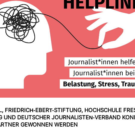
, FRIED­RICH-​EBERT-​STIF­TUNG, HOCH­SCHULE FRE­
RG UND DEUT­SCHER JOUR­NA­LISTEN-​VER­BAND KO
PARTNER GEWONNEN WERDEN