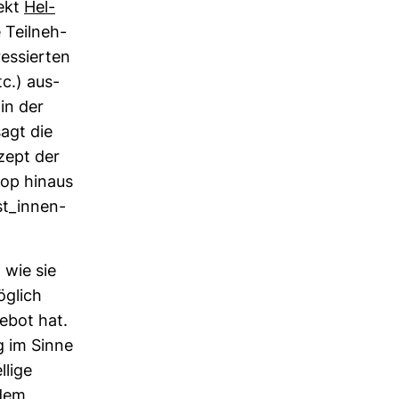
jekt
Hel­
Teil­neh­
es­sierten
etc.) aus­
 in der
sagt die
­zept der
shop hinaus
ist_innen­
 wie sie
g­lich
ebot hat.
ng im Sinne
­lige
 dem