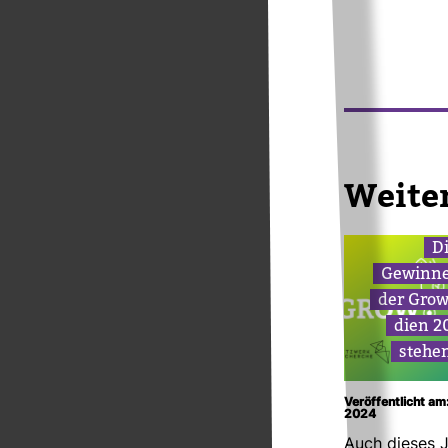
Wei­te
D
Gewinne
der Grow-
dien 2
stehen
Veröffentlicht am
2024
Auch dieses 