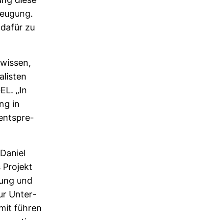
tung diese
zeu­gung.
 dafür zu
r wissen,
­listen
EL. „In
ng in
ent­spre­
 Daniel
 Pro­jekt
chung und
zur Unter­
amit führen