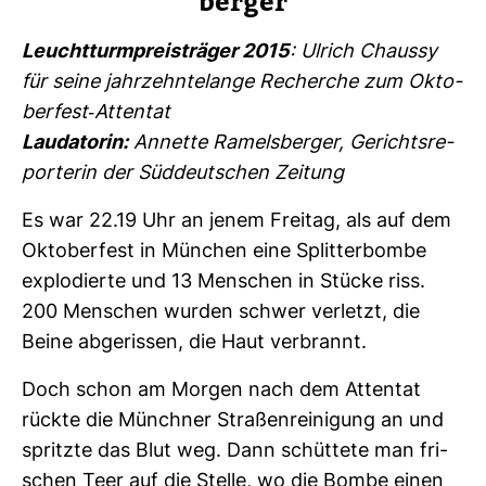
berger
Leucht­turm­preis­träger 2015
: Ulrich Chaussy
für seine jahr­zehn­te­lange Recherche zum Okto­
ber­fest-​Attentat
Lau­da­torin:
Annette Ramels­berger, Gerichts­re­
por­terin der Süd­deut­schen Zei­tung
Es war 22.19 Uhr an jenem Freitag, als auf dem
Okto­ber­fest in Mün­chen eine Split­ter­bombe
explo­dierte und 13 Men­schen in Stücke riss.
200 Men­schen wurden schwer ver­letzt, die
Beine abge­rissen, die Haut ver­brannt.
Doch schon am Morgen nach dem Attentat
rückte die Münchner Stra­ßen­rei­ni­gung an und
spritzte das Blut weg. Dann schüt­tete man fri­
schen Teer auf die Stelle, wo die Bombe einen