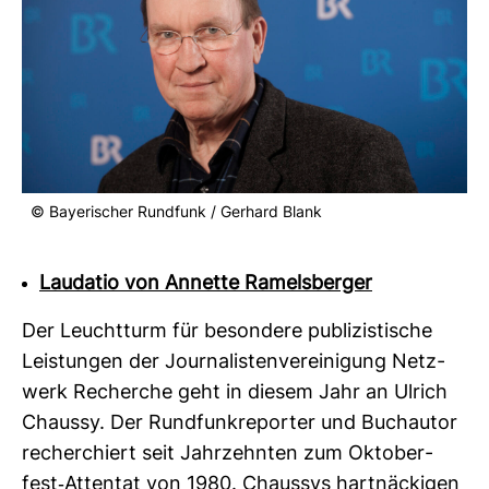
© Baye­ri­scher Rund­funk / Ger­hard Blank
Laudatio von Annette Ramelsberger
Der Leucht­turm für beson­dere publi­zis­ti­sche
Leis­tungen der Jour­na­lis­ten­ver­ei­ni­gung Netz­
werk Recherche geht in diesem Jahr an Ulrich
Chaussy. Der Rund­funk­re­porter und Buch­autor
recher­chiert seit Jahr­zehnten zum Okto­ber­
fest-​Attentat von 1980. Chaussys hart­nä­ckigen