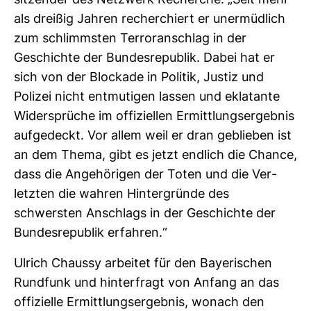
sit­zender des Netz­werk Recherche. „Seit mehr
als dreißig Jahren recher­chiert er uner­müd­lich
zum schlimmsten Ter­ror­an­schlag in der
Geschichte der Bun­des­re­pu­blik. Dabei hat er
sich von der Blo­ckade in Politik, Justiz und
Polizei nicht ent­mu­tigen lassen und ekla­tante
Wider­sprüche im offi­zi­ellen Ermitt­lungs­er­gebnis
auf­ge­deckt. Vor allem weil er dran geblieben ist
an dem Thema, gibt es jetzt end­lich die Chance,
dass die Ange­hö­rigen der Toten und die Ver­
letzten die wahren Hin­ter­gründe des
schwersten Anschlags in der Geschichte der
Bun­des­re­pu­blik erfahren.“
Ulrich Chaussy arbeitet für den Baye­ri­schen
Rund­funk und hin­ter­fragt von Anfang an das
offi­zi­elle Ermitt­lungs­er­gebnis, wonach den