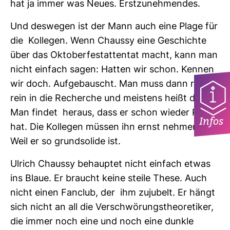
hat ja immer was Neues. Erst­zu­neh­mendes.
Und des­wegen ist der Mann auch eine Plage für
die Kol­legen. Wenn Chaussy eine Geschichte
über das Okto­ber­fest­at­tentat macht, kann man
nicht ein­fach sagen: Hatten wir schon. Kennen
wir doch. Auf­ge­bauscht. Man muss dann ran,
rein in die Recherche und meis­tens heißt das:
Man findet heraus, dass er schon wieder Recht
Infos
hat. Die Kol­legen müssen ihn ernst nehmen:
Weil er so grund­so­lide ist.
Ulrich Chaussy behauptet nicht ein­fach etwas
ins Blaue. Er braucht keine steile These. Auch
nicht einen Fan­club, der ihm zuju­belt. Er hängt
sich nicht an all die Ver­schwö­rungs­theo­re­tiker,
die immer noch eine und noch eine dunkle