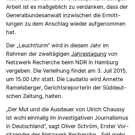
Arbeit ist es maß­geb­lich zu ver­danken, dass der
Gene­ral­bun­des­an­walt inzwi­schen die Ermitt­
lungen zu dem Anschlag wieder auf­ge­nommen
hat.
Der „Leucht­turm“ wird in diesem Jahr im
Rahmen der zwei­tä­gigen
Jah­res­ta­gung
von
Netz­werk Recherche beim NDR in Ham­burg
ver­geben. Die Ver­lei­hung findet am 3. Juli 2015,
um 15.00 Uhr statt. Die Lau­datio wird Annette
Ramels­berger, Gerichts­re­por­terin der Süd­deut­
schen Zei­tung, halten.
„Der Mut und die Aus­dauer von Ulrich Chaussy
ist wohl ein­malig im inves­ti­ga­tiven Jour­na­lismus
in Deutsch­land“, sagt Oliver Schröm, Erster Vor­