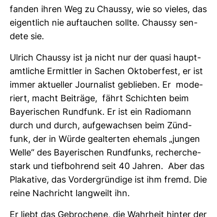
fanden ihren Weg zu Chaussy, wie so vieles, das
eigent­lich nie auf­tau­chen sollte. Chaussy sen­
dete sie.
Ulrich Chaussy ist ja nicht nur der quasi haupt­
amt­liche Ermittler in Sachen Okto­ber­fest, er ist
immer aktu­eller Jour­na­list geblieben. Er mode­
riert, macht Bei­träge, fährt Schichten beim
Baye­ri­schen Rund­funk. Er ist ein Radio­mann
durch und durch, auf­ge­wachsen beim Zünd­
funk, der in Würde geal­terten ehe­mals „jungen
Welle“ des Baye­ri­schen Rund­funks, recher­che­
stark und tief­boh­rend seit 40 Jahren. Aber das
Pla­ka­tive, das Vor­der­grün­dige ist ihm fremd. Die
reine Nach­richt lang­weilt ihn.
Er liebt das Gebro­chene, die Wahr­heit hinter der