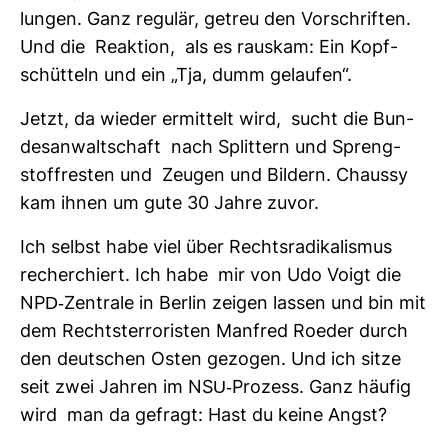
lungen. Ganz regulär, getreu den Vor­schriften.
Und die Reak­tion, als es rauskam: Ein Kopf­
schüt­teln und ein „Tja, dumm gelaufen“.
Jetzt, da wieder ermit­telt wird, sucht die Bun­
des­an­walt­schaft nach Split­tern und Spreng­
stoff­resten und Zeugen und Bil­dern. Chaussy
kam ihnen um gute 30 Jahre zuvor.
Ich selbst habe viel über Rechts­ra­di­ka­lismus
recher­chiert. Ich habe mir von Udo Voigt die
NPD-​Zen­trale in Berlin zeigen lassen und bin mit
dem Rechts­ter­ro­risten Man­fred Roeder durch
den deut­schen Osten gezogen. Und ich sitze
seit zwei Jahren im NSU-​Pro­zess. Ganz häufig
wird man da gefragt: Hast du keine Angst?