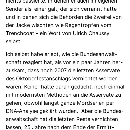
nichts pas­sierte. In denen er auch im eigenen
Sender als einer galt, der sich ver­rannt hatte
und in denen sich die Behörden die Zweifel von
der Jacke wischten wie Regen­tropfen vom
Trench­coat – ein Wort von Ulrich Chaussy
selbst.
Ich selbst habe erlebt, wie die Bun­des­an­walt­
schaft reagiert hat, als vor ein paar Jahren her­
auskam, dass noch 2007 die letzten Asser­vate
des Okto­ber­fest­an­schlags ver­nichtet worden
waren. Keiner hatte daran gedacht, noch einmal
mit modernsten Methoden an die Asser­vate zu
gehen, obwohl längst ganze Mord­se­rien per
DNA-​Ana­lyse geklärt wurden. Aber die Bun­des­
an­walt­schaft hat die letzten Reste ver­nichten
lassen, 25 Jahre nach dem Ende der Ermitt­