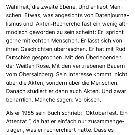
Wahr­heit, die zweite Ebene. Und er liebt Men­
schen. Etwas, was ange­sichts von Daten­jour­na­
lismus und Akten-​Recherche fast ein wenig alt­
mo­disch geworden zu sein scheint: Er spricht
gerne mit echten Men­schen. Er lässt sich von
ihren Geschichten über­ra­schen. Er hat mit Rudi
Dutschke gespro­chen. Mit den Über­le­benden
der Weißen Rose. Mit den ver­trie­benen Bauern
vom Ober­salz­berg. Sein Inter­esse kommt nicht
über die Akten, son­dern über die Men­schen.
Danach stu­diert er dann auch Akten. Und zwar
beharr­lich. Manche sagen: Ver­bissen.
Als er 1985 sein Buch schrieb: „Okto­ber­fest. Ein
Attentat.“, da hat er ein­fach nur zusam­men­ge­
tragen, was er recher­chiert hatte. Dass es