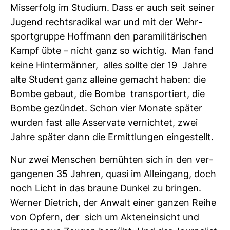
Miss­erfolg im Stu­dium. Dass er auch seit seiner
Jugend rechts­ra­dikal war und mit der Wehr­
sport­gruppe Hoff­mann den para­mi­li­tä­ri­schen
Kampf übte – nicht ganz so wichtig. Man fand
keine Hin­ter­männer, alles sollte der 19 Jahre
alte Stu­dent ganz alleine gemacht haben: die
Bombe gebaut, die Bombe trans­por­tiert, die
Bombe gezündet. Schon vier Monate später
wurden fast alle Asser­vate ver­nichtet, zwei
Jahre später dann die Ermitt­lungen ein­ge­stellt.
Nur zwei Men­schen bemühten sich in den ver­
gan­genen 35 Jahren, quasi im Allein­gang, doch
noch Licht in das braune Dunkel zu bringen.
Werner Diet­rich, der Anwalt einer ganzen Reihe
von Opfern, der sich um Akten­ein­sicht und