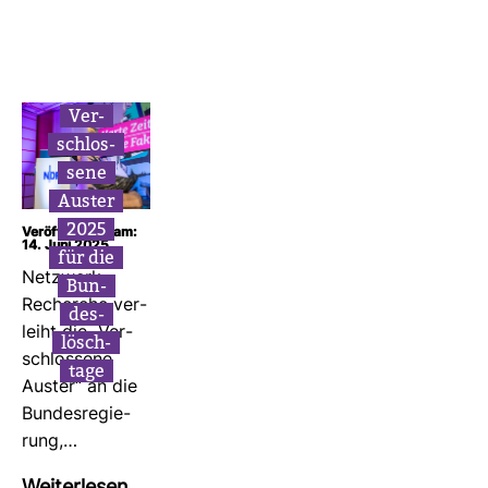
Ver­
schlos­
sene
Auster
2025
Veröffentlicht am:
14. Juni 2025
für die
Netz­werk
Bun­
Recherche ver­
des­
leiht die „Ver­
lösch­
schlos­sene
tage
Auster“ an die
Bun­des­re­gie­
rung,…