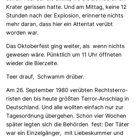
Krater gerissen hatte. Und am Mittag, keine 12
Stunden nach der Explo­sion, erin­nerte nichts
mehr daran, dass hier ein Attentat verübt
worden war.
Das Okto­ber­fest ging weiter, als wenn nichts
gewesen wäre. Pünkt­lich um 11 Uhr öff­neten
wieder die Bier­zelte.
Teer drauf, Schwamm drüber.
Am 26. Sep­tember 1980 ver­übten Rechts­ter­ro­
risten den bis heute größten Terror-​Anschlag in
Deutsch­land. Und alle wollten ein­fach nur zur
Tages­ord­nung über­gehen. Schon vier Wochen
später legten sich die Behörden fest: Der Täter
war ein Ein­zel­gänger, mit Lie­bes­kummer und