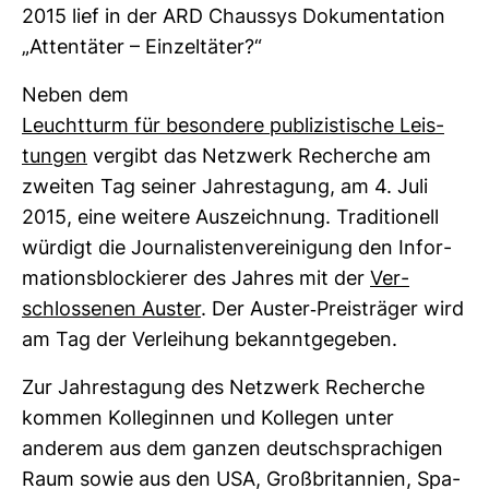
2015 lief in der ARD Chaussys Doku­men­ta­tion
„Atten­täter – Ein­zel­täter?“
Neben dem
Leucht­turm für beson­dere publi­zis­ti­sche Leis­
tungen
ver­gibt das Netz­werk Recherche am
zweiten Tag seiner Jah­res­ta­gung, am 4. Juli
2015, eine wei­tere Aus­zeich­nung. Tra­di­tio­nell
wür­digt die Jour­na­lis­ten­ver­ei­ni­gung den Infor­
ma­ti­ons­blo­ckierer des Jahres mit der
Ver­
schlos­senen Auster
. Der Auster-​Preis­träger wird
am Tag der Ver­lei­hung bekannt­ge­geben.
Zur Jah­res­ta­gung des Netz­werk Recherche
kommen Kol­le­ginnen und Kol­legen unter
anderem aus dem ganzen deutsch­spra­chigen
Raum sowie aus den USA, Groß­bri­tan­nien, Spa­