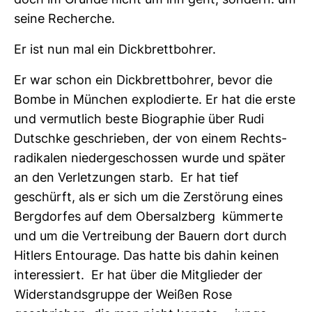
doch im Grunde nicht um ihn geht, son­dern: um
seine Recherche.
Er ist nun mal ein Dick­brett­bohrer.
Er war schon ein Dick­brett­bohrer, bevor die
Bombe in Mün­chen explo­dierte. Er hat die erste
und ver­mut­lich beste Bio­gra­phie über Rudi
Dutschke geschrieben, der von einem Rechts­
ra­di­kalen nie­der­ge­schossen wurde und später
an den Ver­let­zungen starb. Er hat tief
geschürft, als er sich um die Zer­stö­rung eines
Berg­dorfes auf dem Ober­salz­berg küm­merte
und um die Ver­trei­bung der Bauern dort durch
Hit­lers Entou­rage. Das hatte bis dahin keinen
inter­es­siert. Er hat über die Mit­glieder der
Wider­stands­gruppe der Weißen Rose