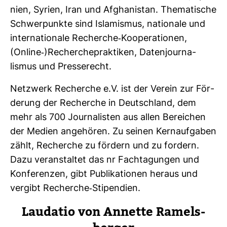
nien, Syrien, Iran und Afgha­ni­stan. The­ma­ti­sche
Schwer­punkte sind Isla­mismus, natio­nale und
inter­na­tio­nale Recherche-​Koope­ra­tionen,
(Online-​)Recher­che­prak­tiken, Daten­jour­na­
lismus und Pres­se­recht.
Netz­werk Recherche e.V. ist der Verein zur För­
de­rung der Recherche in Deutsch­land, dem
mehr als 700 Jour­na­listen aus allen Berei­chen
der Medien ange­hören. Zu seinen Kern­auf­gaben
zählt, Recherche zu för­dern und zu for­dern.
Dazu ver­an­staltet das nr Fach­ta­gungen und
Kon­fe­renzen, gibt Publi­ka­tionen heraus und
ver­gibt Recherche-​Sti­pen­dien.
Lau­datio von Annette Ramels­