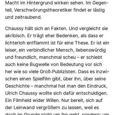
Macht im Hin­ter­grund wirken sehen. Im Gegen­
teil, Ver­schwö­rungs­theo­re­tiker findet er lästig
und zeit­rau­bend.
Chaussy hält sich an Fakten. Und ver­gleicht sie
akri­bisch. Er trägt eher Bedenken, als dass er
lich­terloh ent­flammt ist für eine These. Er ist ein
leiser, ein ver­bind­li­cher Mensch, lie­bens­würdig
und freund­lich, manchmal scheu – er schiebt
auch keine Bug­welle von Bedeu­tung vor sich
her wie so viele Groß-​Publi­zisten. Dass es inzwi­
schen einen Spiel­film gibt, über ihn, über seine
Geschichte – manchmal hat man den Ein­druck,
Ulrich Chaussy wollte sich dafür ent­schul­digen.
Ein Film­held wider Willen. Nur bereit, sich auf
der Lein­wand ver­grö­ßern zu lassen, weil es