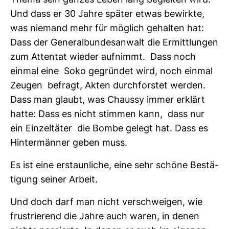
Thema sein ganzes Leben lang begleiten wird.
Und dass er 30 Jahre später etwas bewirkte,
was nie­mand mehr für mög­lich gehalten hat:
Dass der Gene­ral­bun­des­an­walt die Ermitt­lungen
zum Attentat wieder auf­nimmt. Dass noch
einmal eine Soko gegründet wird, noch einmal
Zeugen befragt, Akten durch­forstet werden.
Dass man glaubt, was Chaussy immer erklärt
hatte: Dass es nicht stimmen kann, dass nur
ein Ein­zel­täter die Bombe gelegt hat. Dass es
Hin­ter­männer geben muss.
Es ist eine erstaun­liche, eine sehr schöne Bestä­
ti­gung seiner Arbeit.
Und doch darf man nicht ver­schweigen, wie
frus­trie­rend die Jahre auch waren, in denen