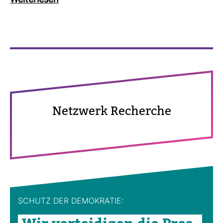
Wei­ter­lesen
Netz­werk Recherche
SCHUTZ DER DEMO­KRATIE: