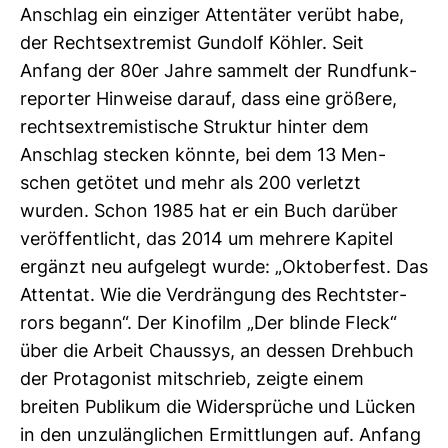
Anschlag ein ein­ziger Atten­täter verübt habe,
der Rechts­ex­tre­mist Gun­dolf Köhler. Seit
Anfang der 80er Jahre sam­melt der Rund­funk­
re­porter Hin­weise darauf, dass eine grö­ßere,
rechts­ex­tre­mis­ti­sche Struktur hinter dem
Anschlag ste­cken könnte, bei dem 13 Men­
schen getötet und mehr als 200 ver­letzt
wurden. Schon 1985 hat er ein Buch dar­über
ver­öf­fent­licht, das 2014 um meh­rere Kapitel
ergänzt neu auf­ge­legt wurde: „Okto­ber­fest. Das
Attentat. Wie die Ver­drän­gung des Rechts­ter­
rors begann“. Der Kino­film „Der blinde Fleck“
über die Arbeit Chaussys, an dessen Dreh­buch
der Prot­ago­nist mit­schrieb, zeigte einem
breiten Publikum die Wider­sprüche und Lücken
in den unzu­läng­li­chen Ermitt­lungen auf. Anfang