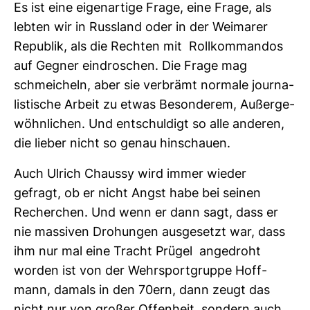
Es ist eine eigen­ar­tige Frage, eine Frage, als
lebten wir in Russ­land oder in der Wei­marer
Repu­blik, als die Rechten mit Roll­kom­mandos
auf Gegner ein­dro­schen. Die Frage mag
schmei­cheln, aber sie ver­brämt nor­male jour­na­
lis­ti­sche Arbeit zu etwas Beson­derem, Außer­ge­
wöhn­li­chen. Und ent­schul­digt so alle anderen,
die lieber nicht so genau hin­schauen.
Auch Ulrich Chaussy wird immer wieder
gefragt, ob er nicht Angst habe bei seinen
Recher­chen. Und wenn er dann sagt, dass er
nie mas­siven Dro­hungen aus­ge­setzt war, dass
ihm nur mal eine Tracht Prügel ange­droht
worden ist von der Wehr­sport­gruppe Hoff­
mann, damals in den 70ern, dann zeugt das