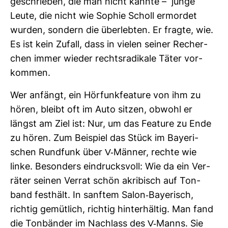
geschrieben, die man nicht kannte – junge
Leute, die nicht wie Sophie Scholl ermordet
wurden, son­dern die über­lebten. Er fragte, wie.
Es ist kein Zufall, dass in vielen seiner Recher­
chen immer wieder rechts­ra­di­kale Täter vor­
kommen.
Wer anfängt, ein Hör­funk­fea­ture von ihm zu
hören, bleibt oft im Auto sitzen, obwohl er
längst am Ziel ist: Nur, um das Fea­ture zu Ende
zu hören. Zum Bei­spiel das Stück im Baye­ri­
schen Rund­funk über V-​Männer, rechte wie
linke. Beson­ders ein­drucks­voll: Wie da ein Ver­
räter seinen Verrat schön akri­bisch auf Ton­
band fest­hält. In sanftem Salon-​Baye­risch,
richtig gemüt­lich, richtig hin­ter­hältig. Man fand
die Ton­bänder im Nach­lass des V-​Manns. Sie