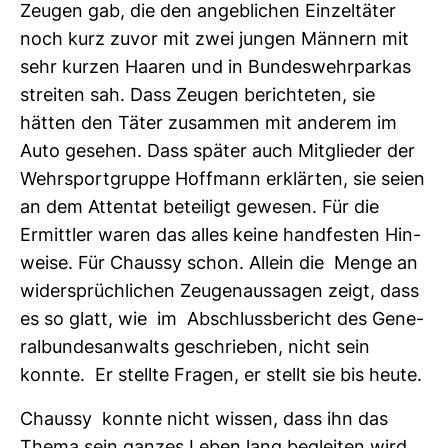
Zeugen gab, die den angeb­li­chen Ein­zel­täter
noch kurz zuvor mit zwei jungen Män­nern mit
sehr kurzen Haaren und in Bun­des­wehrparkas
streiten sah. Dass Zeugen berich­teten, sie
hätten den Täter zusammen mit anderem im
Auto gesehen. Dass später auch Mit­glieder der
Wehr­sport­gruppe Hoff­mann erklärten, sie seien
an dem Attentat betei­ligt gewesen. Für die
Ermittler waren das alles keine hand­festen Hin­
weise. Für Chaussy schon. Allein die Menge an
wider­sprüch­li­chen Zeu­gen­aus­sagen zeigt, dass
es so glatt, wie im Abschluss­be­richt des Gene­
ral­bun­des­an­walts geschrieben, nicht sein
konnte. Er stellte Fragen, er stellt sie bis heute.
Chaussy konnte nicht wissen, dass ihn das