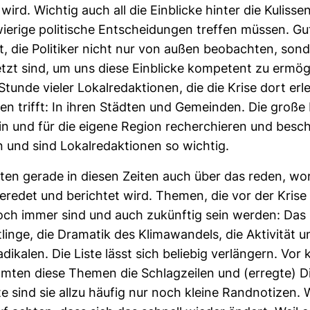
ird. Wichtig auch all die Ein­blicke hinter die Kulissen
ie­rige poli­ti­sche Ent­schei­dungen treffen müssen. Gu
bt, die Poli­tiker nicht nur von außen beob­achten, son
etzt sind, um uns diese Ein­blicke kom­pe­tent zu ermög­
Stunde vieler Lokal­re­dak­tionen, die die Krise dort er
ten trifft: In ihren Städten und Gemeinden. Die große P
in und für die eigene Region recher­chieren und besc
 und sind Lokal­re­dak­tionen so wichtig.
lten gerade in diesen Zeiten auch über das reden, wor
eredet und berichtet wird. Themen, die vor der Krise
och immer sind und auch zukünftig sein werden: Das 
­linge, die Dra­matik des Kli­ma­wan­dels, die Akti­vität
­di­kalen. Die Liste lässt sich beliebig ver­län­gern. Vor 
mten diese Themen die Schlag­zeilen und (erregte) Di
e sind sie allzu häufig nur noch kleine Rand­no­tizen. W