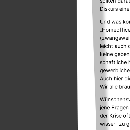
sollten dara
Dis­kurs eine
Und was ko
„Home­of­fi
(zwangs­weis
leicht auch d
keine geben.
schaft­lich
gewerb­li­che
Auch hier die
Wir alle brau
Wün­schens­w
jene Fragen s
der Krise oft
wisser“ zu g