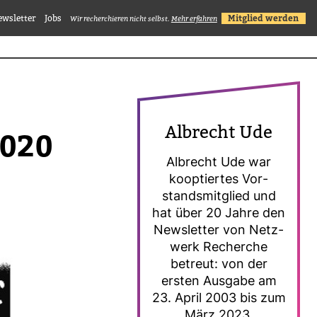
ewsletter
Jobs
Mitglied werden
Wir recherchieren nicht selbst.
Mehr erfahren
Albrecht Ude
2020
Albrecht Ude war
koop­tiertes Vor­
stands­mit­glied und
hat über 20 Jahre den
News­letter von Netz­
werk Recherche
betreut: von der
ersten Aus­gabe am
23. April 2003 bis zum
März 2023.