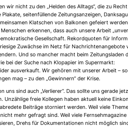
 wir nicht zu den „Helden des All­tags“, die zu Rech
e Pla­kate, sei­ten­fül­lende Zei­tungs­an­zeigen, Dank­sa­
mein­samen Klat­schen von Bal­konen gefeiert werden
Men­schen erkennen, dass auch unsere Arbeit „unver­
demo­kra­ti­sche Gesell­schaft. Rekord­quoten für Infor­ma
rie­sige Zuwächse im Netz für Nach­rich­ten­an­ge­bote
n­dern. Und so man­cher macht beim Zei­tungs­laden d
ie bei der Suche nach Klo­pa­pier im Super­markt:
eider aus­ver­kauft. Wir gehören mit unserer Arbeit – s
ngen mag – zu den „Gewin­nern“ der Krise.
on uns sind auch „Ver­lierer“. Das sollte uns gerade jet
. Unzäh­lige freie Kol­legen haben aktuell keine Ein­k
­ab­re­dete Bei­träge stor­niert werden. Weil viele Them
icht mehr gefragt sind. Weil viele Fern­seh­ma­ga­zine 
sieren, Drehs für Doku­men­ta­tionen nicht mög­lich sind