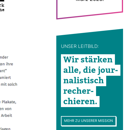
UNSER LEIT­BILD:
Wir stärken
alle, die jour­
na­lis­tisch
recher­
chieren.
MEHR ZU UNSERER MISSION