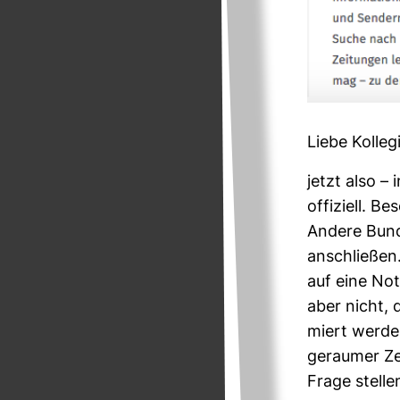
Liebe Kol­le­
jetzt also – 
offi­ziell. 
Andere Bun­d
anschließen.
auf eine Not­
aber nicht, d
miert werden.
geraumer Zei
Frage stelle