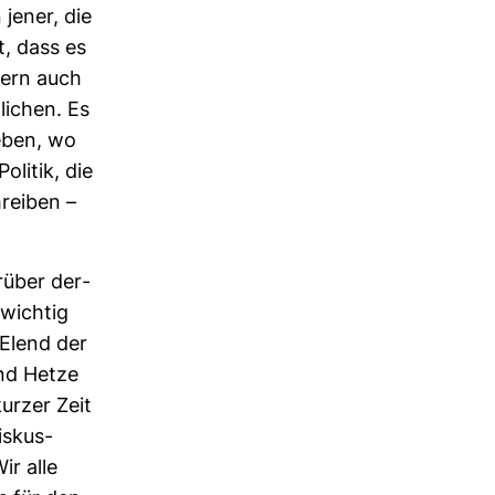
 jener, die
t, dass es
­dern auch
li­chen. Es
leben, wo
olitik, die
hreiben –
­über der­
 wichtig
Elend der
 und Hetze
kurzer Zeit
s­kus­
ir alle