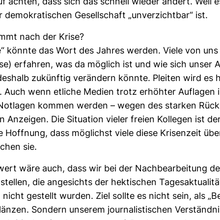
uf achten, dass sich das schnell wieder ändert. Weil e
r demo­kra­ti­schen Gesell­schaft „unver­zichtbar“ ist.
mmt nach der Krise?
ce“ könnte das Wort des Jahres werden. Viele von un
e) erfahren, was da mög­lich ist und wie sich unser Al
es­halb zukünftig ver­än­dern könnte. Pleiten wird es ho
 Auch wenn etliche Medien trotz erhöhter Auf­lagen i
e Not­lagen kommen werden – wegen des starken Rück
n Anzeigen. Die Situa­tion vieler freien Kol­legen ist der­
 Hoff­nung, dass mög­lichst viele diese Kri­sen­zeit übe
­chen sie.
ert wäre auch, dass wir bei der Nach­be­ar­bei­tung der
tellen, die ange­sichts der hek­ti­schen Tages­ak­tua­lit
 nicht gestellt wurden. Ziel sollte es nicht sein, als „B
länzen. Son­dern unserem jour­na­lis­ti­schen Ver­ständn