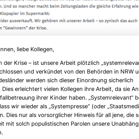
ginnen, liebe Kol­legen,
in der Krise – ist unsere Arbeit plötz­lich „sys­tem­re­le­v
Beschlossen und ver­kündet von den Behörden in NRW u
es­länder werden sich dieser Ein­ord­nung sicher­lich
 Dies erleich­tert vielen Kol­legen ihre Arbeit, da sie 
fall­be­treuung ihrer Kinder haben. „Sys­tem­re­le­vant“ 
ass wir wieder als „Sys­tem­presse“ (oder „Staats­me­die
 Dies nur als vor­sorg­li­cher Hin­weis für all jene, die 
t mit solch popu­lis­ti­schen Parolen unsere Unab­hän­gi
n.