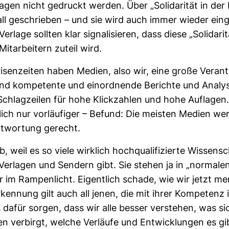
­lagen nicht gedruckt werden. Über „Soli­da­rität in der 
rall geschrieben – und sie wird auch immer wieder ein­ge
r­lage sollten klar signa­li­sieren, dass diese „Soli­da­ri
it­ar­bei­tern zuteil wird.
i­sen­zeiten haben Medien, also wir, eine große Ver­ant
ind kom­pe­tente und ein­ord­nende Berichte und Ana­ly
e Schlag­zeilen für hohe Klick­zahlen und hohe Auf­lagen.
­lich nur vor­läu­figer – Befund: Die meisten Medien w
nt­wor­tung gerecht.
, weil es so viele wirk­lich hoch­qua­li­fi­zierte Wis­sen­sc
 Ver­lagen und Sen­dern gibt. Sie stehen ja in „nor­male
r im Ram­pen­licht. Eigent­lich schade, wie wir jetzt me
ken­nung gilt auch all jenen, die mit ihrer Kom­pe­tenz
us dafür sorgen, dass wir alle besser ver­stehen, was si
n ver­birgt, welche Ver­läufe und Ent­wick­lungen es gi