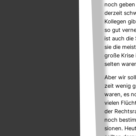
noch geben w
der­zeit schw
Kol­legen gi
so gut ver­n
ist auch die 
sie die meis
große Krise 
selten waren
Aber wir sol
zeit wenig g
waren, es n
vielen Flücht
der Rechts­ra
noch bestim
sionen. Heut