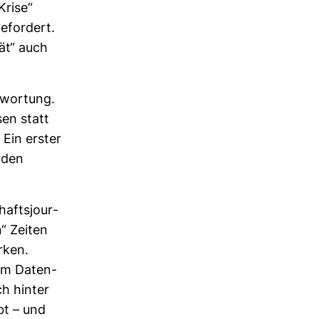
Krise“
­for­dert.
tät“ auch
­wor­tung.
sen statt
 Ein erster
erden
hafts­jour­
n“ Zeiten
rken.
 im Daten­
ch hinter
bt – und