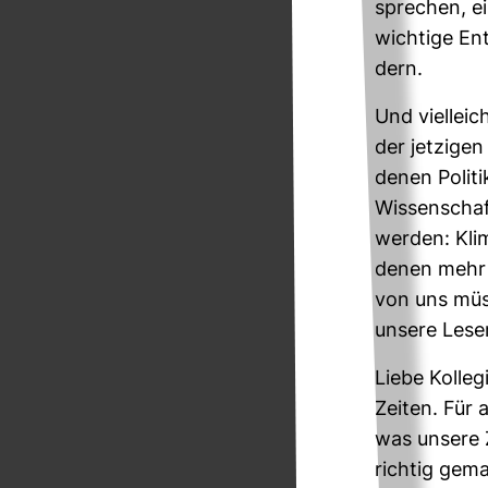
spre­chen, ei
wich­tige En
dern.
Und viel­leic
der jet­zigen
denen Poli­t
Wis­sen­scha
werden: Klim
denen mehr R
von uns müss
unsere Leser
Liebe Kol­le­
Zeiten. Für 
was unsere Z
richtig gema