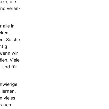
sein, die
und ver­än­
 alle in
­cken,
en. Solche
htig
 wenn wir
ien. Viele
. Und für
chwie­rige
 lernen,
n vieles
trauen