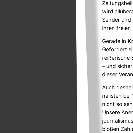
Zei­tungs­bei
wird all­übe
Sender und Ve
ihren freien M
Gerade in Kr
Gefor­dert s
rei­ße­ri­sch
– und sicher
dieser Ver­a
Auch des­halb
na­listen bei
nicht so seh
Unsere Aner­
jour­na­lism
bloßen Zahle