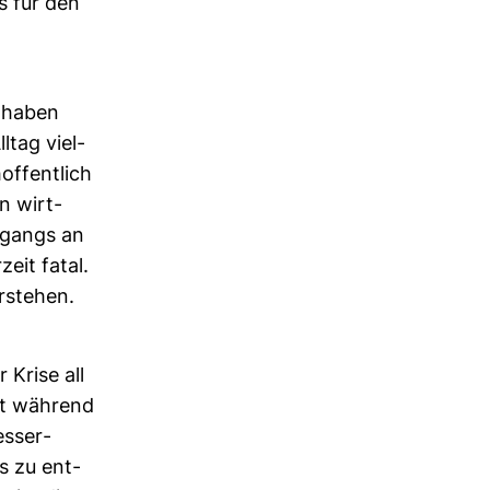
s für den
s haben
ltag viel­
f­fent­lich
n wirt­
­gangs an
zeit fatal.
r­stehen.
 Krise all
ät wäh­rend
es­ser­
is zu ent­