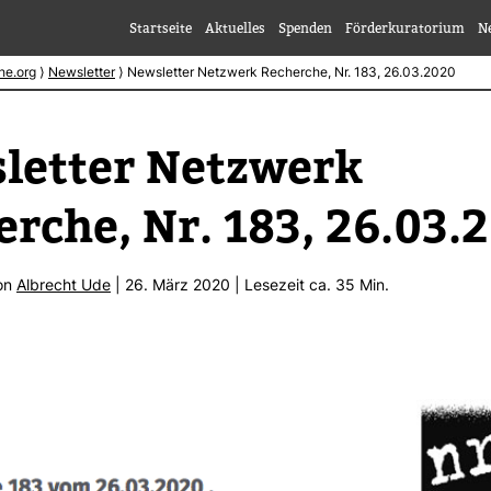
Startseite
Aktuelles
Spenden
Förderkuratorium
N
he.org
⟩
Newsletter
⟩
Newsletter Netzwerk Recherche, Nr. 183, 26.03.2020
letter Netz­werk
erche, Nr. 183, 26.03.
von
Albrecht Ude
| 26. März 2020 | Lese­zeit ca. 35 Min.