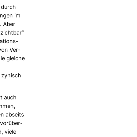
t durch
gungen im
. Aber
zichtbar“
­ti­ons­
 von Ver­
ie gleiche
o zynisch
zt auch
ommen,
en abseits
vor­über­
, viele