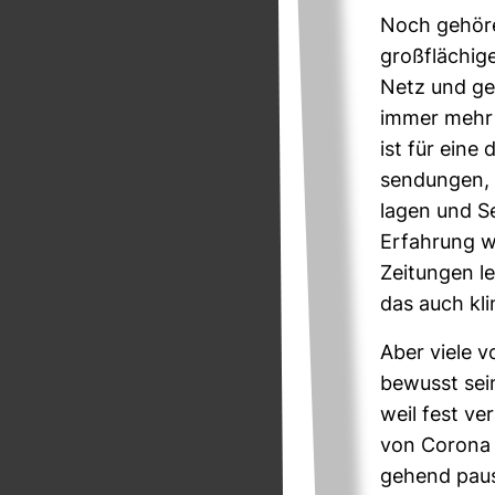
Noch gehören
groß­flä­chig
Netz und ge
immer mehr 
ist für eine 
sen­dungen, 
lagen und Se
Erfah­rung w
Zei­tungen l
das auch kli
Aber viele v
bewusst sein
weil fest ver
von Corona n
ge­hend pau­