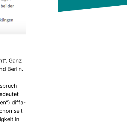
ant“. Ganz
nd Berlin.
Anspruch
bedeutet
n“) dif­fa­
schon seit
g­keit in