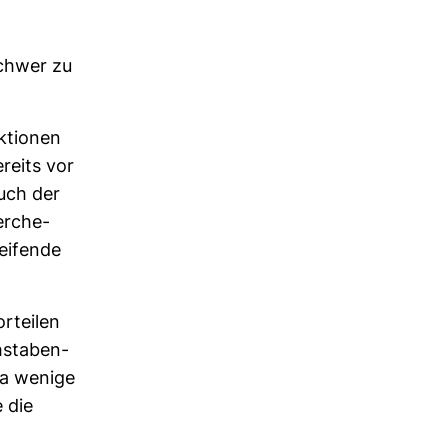
schwer zu
k­tionen
reits vor
auch der
er­che­
ei­fende
r­teilen
­sta­ben­
Da wenige
 die