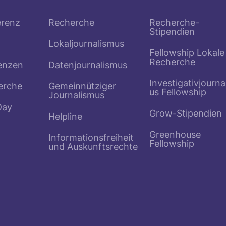
erenz
Recherche
Recherche-
Stipendien
Lokaljournalismus
Fellowship Lokale
Recherche
enzen
Datenjournalismus
Investigativjourna
erche
Gemeinnütziger
us Fellowship
Journalismus
Day
Grow-Stipendien
Helpline
Greenhouse
Informationsfreiheit
Fellowship
und Auskunftsrechte