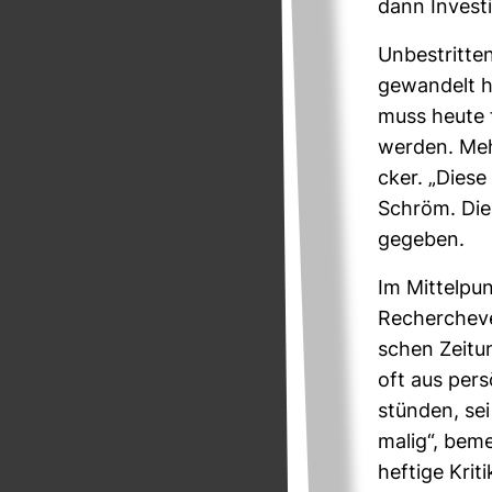
dann Inves­ti
Unbe­stritten
gewan­delt h
muss heute f
werden. Meh­
cker. „Diese 
Schröm. Die 
gegeben.
Im Mit­tel­pu
Recher­che­
schen Zei­tu
oft aus per­s
stünden, sei 
malig“, beme
hef­tige Kri