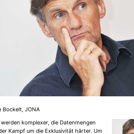
e Bockelt, JONA
werden kom­plexer, die Daten­mengen
er Kampf um die Exklu­si­vität härter. Um