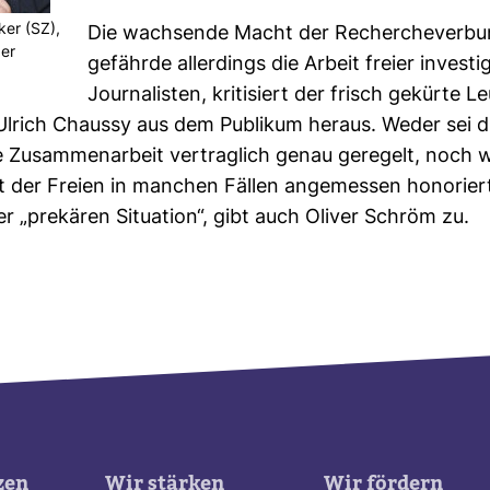
ker (SZ),
Die wach­sende Macht der Recher­che­ver­b
der
gefährde aller­dings die Arbeit freier inves­ti­g
Jour­na­listen, kri­ti­siert der frisch gekürte L
 Ulrich Chaussy aus dem Publikum heraus. Weder sei d
Zusam­men­ar­beit ver­trag­lich genau gere­gelt, noch 
beit der Freien in man­chen Fällen ange­messen hono­rier
er „pre­kären Situa­tion“, gibt auch Oliver Schröm zu.
zen
Wir stärken
Wir fördern