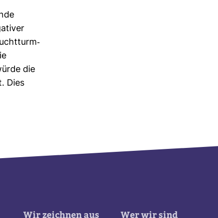
unde
a­tiver
eucht­turm-​
ie
würde die
t. Dies
Wir zeichnen aus
Wer wir sind