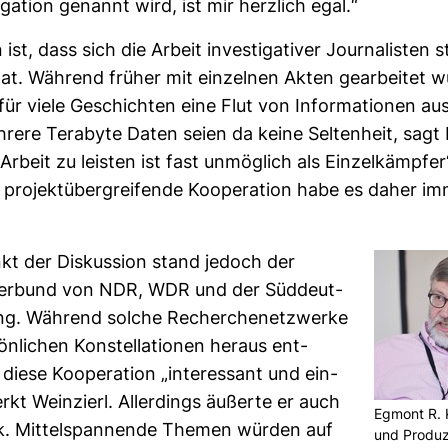
­ga­tion genannt wird, ist mir herz­lich egal.“
 ist, dass sich die Arbeit inves­ti­ga­tiver Jour­na­listen 
at. Wäh­rend früher mit ein­zelnen Akten gear­beitet w
ür viele Geschichten eine Flut von Infor­ma­tionen aus
rere Tera­byte Daten seien da keine Sel­ten­heit, sagt 
Arbeit zu leisten ist fast unmög­lich als Ein­zel­kämpfe
pro­jekt­über­grei­fende Koope­ra­tion habe es daher i
nkt der Dis­kus­sion stand jedoch der
ver­bund von NDR, WDR und der Süd­deut­
ng. Wäh­rend solche Recher­che­netz­werke
ön­li­chen Kon­stel­la­tionen heraus ent­
diese Koope­ra­tion „inter­es­sant und ein­
rkt Wein­zierl. Aller­dings äußerte er auch
Egmont R. 
tik. Mit­tel­span­nende Themen würden auf
und Pro­du­