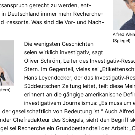
äts­an­spruch gerecht zu werden, ent­
 in Deutsch­land immer mehr Recher­che­
d -​res­sorts. Was sind die Vor- und Nach­
Alfred Wein­
(Spiegel)
Die wenigsten Geschichten
seien wirk­lich inves­ti­gativ, sagt
Oliver Schröm, Leiter des Inves­ti­gativ-​Res­
Stern. Im Gegen­teil, vieles sei „Eti­ket­ten­sc
Hans Ley­en­de­cker, der das Inves­ti­gativ-​Res
Süd­deut­schen Zei­tung leitet, teilt diese Me
stern)
erin­nert an die gän­gige ame­ri­ka­ni­sche Defi­
inves­ti­ga­tivem Jour­na­lismus: „Es muss um
der gesell­schaft­lich von Bedeu­tung ist.“ Auch Alfred 
­tender Chef­re­dak­teur des Spie­gels, sieht den Begriff s
gel sei Recherche ein Grund­be­stand­teil der Arbeit: „