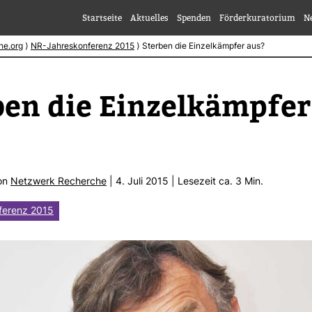
Startseite
Aktuelles
Spenden
Förderkuratorium
N
he.org
⟩
NR-Jahreskonferenz 2015
⟩
Sterben die Einzelkämpfer aus?
en die Ein­zel­kämpfer
von
Netz­werk Recherche
| 4. Juli 2015 | Lese­zeit ca. 3 Min.
ferenz 2015