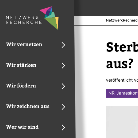
NetzwerkRecherc
Sterb
Wir vernetzen
aus?
Wir stärken
ver­öf­fent­licht 
Wir fördern
NR-Jahreskon
Wir zeichnen aus
Wer wir sind