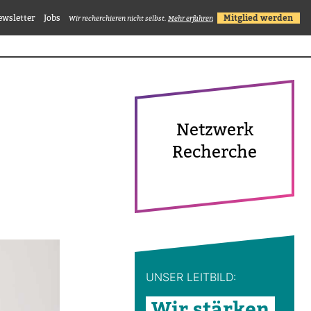
ewsletter
Jobs
Mitglied werden
Wir recherchieren nicht selbst.
Mehr erfahren
Netz­werk
Recherche
UNSER LEIT­BILD:
Wir stärken