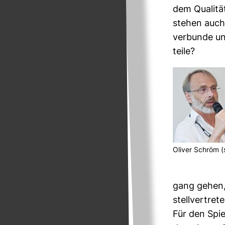
dem Qua­li­t
stehen auch
ver­bunde un
teile?
Oliver Schröm (
gang gehen, 
stell­ver­tre
Für den Spie