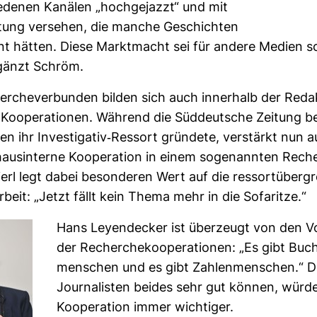
e­denen Kanälen „hoch­ge­jazzt“ und mit
­tung ver­sehen, die manche Geschichten
ent hätten. Diese Markt­macht sei für andere Medien 
rgänzt Schröm.
­che­ver­bunden bilden sich auch inner­halb der Reda
oope­ra­tionen. Wäh­rend die Süd­deut­sche Zei­tung be
n ihr Inves­ti­gativ-​Res­sort grün­dete, ver­stärkt nun 
haus­in­terne Koope­ra­tion in einem soge­nannten Rech
ierl legt dabei beson­deren Wert auf die res­sort­über­gr
­beit: „Jetzt fällt kein Thema mehr in die Sofa­ritze.“
Hans Ley­en­de­cker ist über­zeugt von den Vo
der Recher­che­ko­ope­ra­tionen: „Es gibt Buch
men­schen und es gibt Zah­len­men­schen.“ 
Jour­na­listen beides sehr gut können, würde
Koope­ra­tion immer wich­tiger.