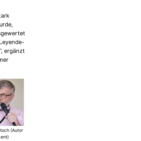
stark
urde,
­ge­wertet
Ley­en­de­
r“, ergänzt
mmer
Koch (Autor
zent)