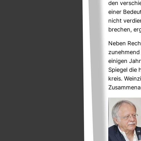
den ver­schi
einer Bedeu
nicht ver­di
bre­chen, e
Neben Recher
zuneh­mend K
einigen Jahre
Spiegel die 
kreis. Wein­z
Zusam­men­ar