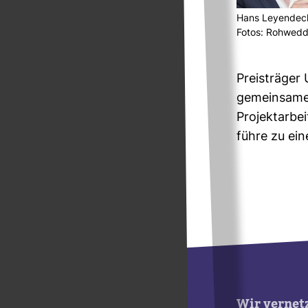
Hans Ley­en­de­c
Fotos: Roh­wed
Preis­träger
gemein­same 
Pro­jekt­ar­
führe zu ein
Wir vernet