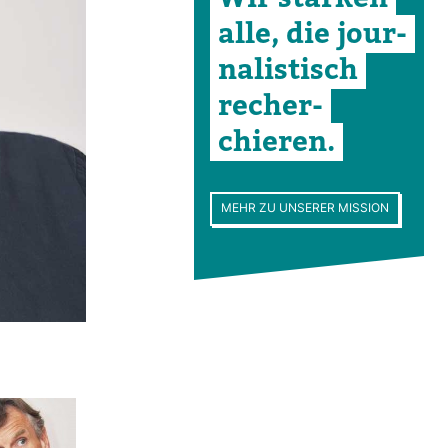
alle, die jour­
na­lis­tisch
recher­
chieren.
MEHR ZU UNSERER MISSION