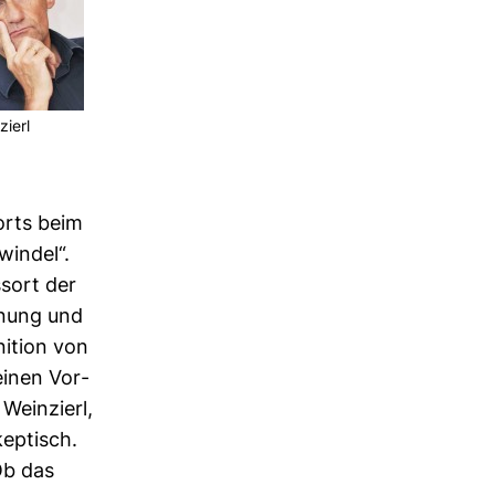
zierl
sorts beim
hwindel“.
­sort der
i­nung und
ni­tion von
 einen Vor­
Wein­zierl,
kep­tisch.
Ob das