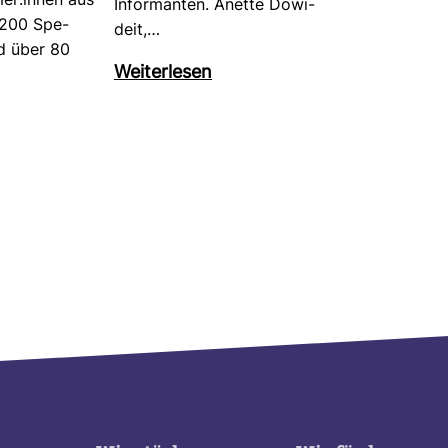
mer:innen aus
Infor­manten. Anette Dowi­
­
 200 Spe­
deit,…
d über 80
Wei­ter­lesen