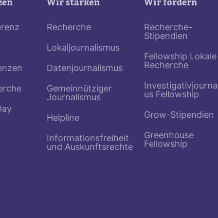
zen
Wir stärken
Wir fördern
erenz
Recherche
Recherche-
Stipendien
Lokaljournalismus
Fellowship Lokale
Recherche
enzen
Datenjournalismus
Investigativjourna
erche
Gemeinnütziger
us Fellowship
Journalismus
Day
Grow-Stipendien
Helpline
Greenhouse
Informationsfreiheit
Fellowship
und Auskunftsrechte