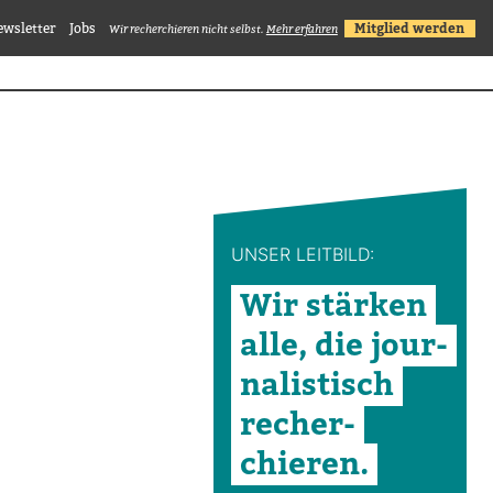
ewsletter
Jobs
Mitglied werden
Wir recherchieren nicht selbst.
Mehr erfahren
UNSER LEIT­BILD:
Wir stärken
alle, die jour­
na­lis­tisch
recher­
chieren.