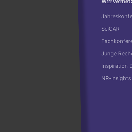
Wir vernet
Jahreskonf
SciCAR
Fachkonfer
Junge Rech
Inspiration 
NR-insights