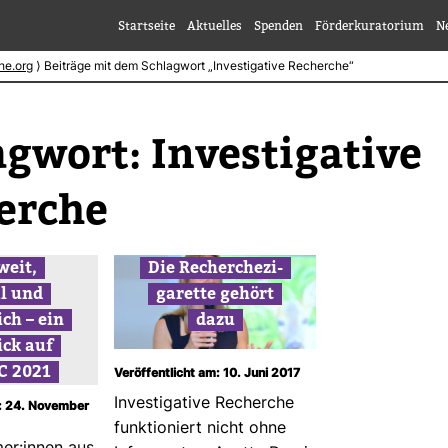
Startseite
Aktuelles
Spenden
Förderkuratorium
N
he.org
⟩
Beiträge mit dem Schlagwort „Investigative Recherche“
ag­wort:
Inves­ti­ga­tive
erche
weit,
Die Recher­che­zi­
al und
ga­rette gehört
ich – ein
dazu
ick auf
JC 2021
Veröffentlicht am: 10. Juni 2017
Inves­ti­ga­tive Recherche
m: 24. November
funk­tio­niert nicht ohne