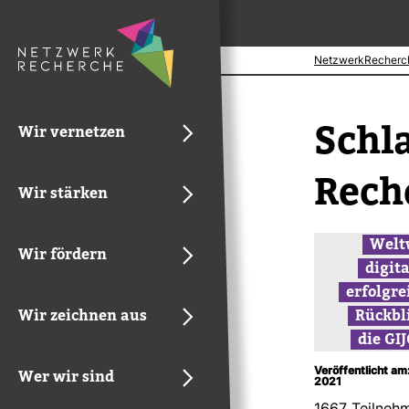
NetzwerkRecherc
Schl
Wir vernetzen
Rech
Wir stärken
Welt­
Wir fördern
digit
erfolg­re
Wir zeichnen aus
Rück­bl
die GI
Veröffentlicht a
Wer wir sind
2021