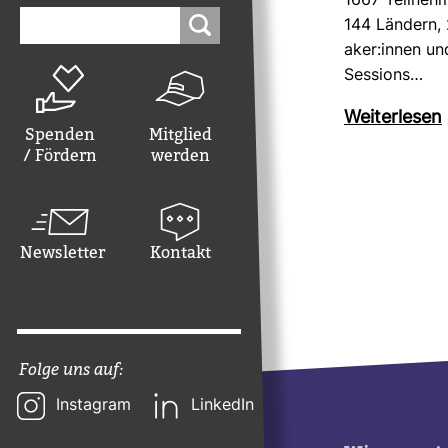
1667 Teil­neh
Suchen
144 Län­dern,
nach:
aker:innen un
Ses­sions…
Wei­ter­lesen
Spenden
Mitglied
/ Fördern
werden
Newsletter
Kontakt
Folge uns auf:
Instagram
LinkedIn