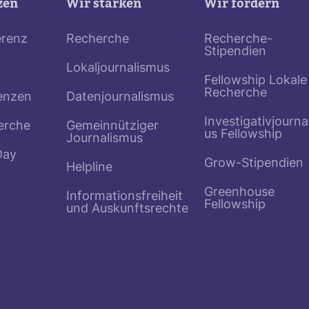
zen
Wir stärken
Wir fördern
erenz
Recherche
Recherche-
Stipendien
Lokaljournalismus
Fellowship Lokale
Recherche
enzen
Datenjournalismus
Investigativjourna
erche
Gemeinnütziger
us Fellowship
Journalismus
Day
Grow-Stipendien
Helpline
Greenhouse
Informationsfreiheit
Fellowship
und Auskunftsrechte