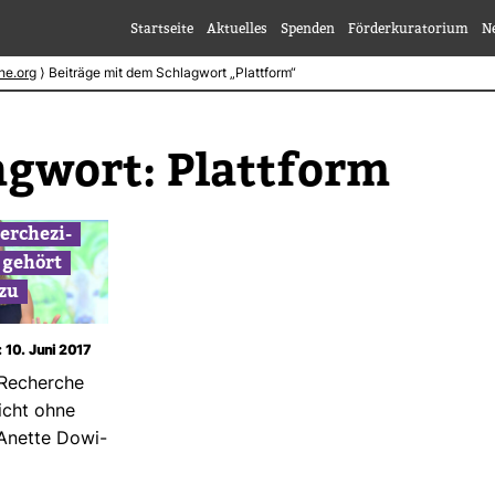
Startseite
Aktuelles
Spenden
Förderkuratorium
N
he.org
⟩
Beiträge mit dem Schlagwort „Plattform“
ag­wort:
Platt­form
r­che­zi­
e gehört
zu
: 10. Juni 2017
e Recherche
nicht ohne
 Anette Dowi­