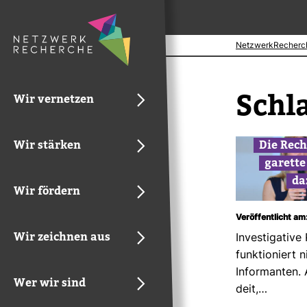
NetzwerkRecherc
Schl
Wir vernetzen
Wir stärken
Die Reche
ga­rett
da
Wir fördern
Veröffentlicht am
Wir zeichnen aus
Inves­ti­ga­tiv
funk­tio­niert 
Infor­manten.
Wer wir sind
deit,…