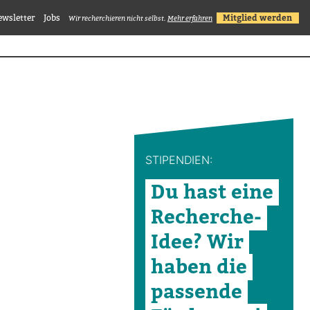
ewsletter
Jobs
Mitglied werden
Wir recherchieren nicht selbst.
Mehr erfahren
STI­PEN­DIEN:
Du hast eine
Recherche-​
Idee? Wir
haben die
pas­sende