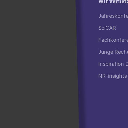
Wir vernet
Jahreskonf
SciCAR
Fachkonfer
Junge Rech
Inspiration 
NR-insights