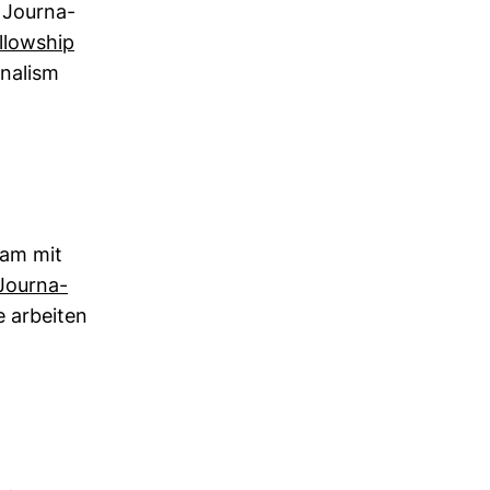
 Jour­na­
­low­ship
na­lism
sam mit
Jour­na­
e arbeiten