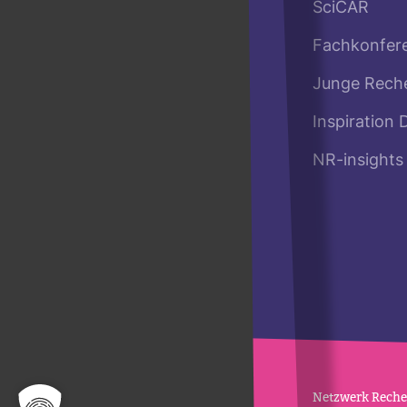
SciCAR
Fachkonfer
Junge Rech
Inspiration 
NR-insights
Netz­werk Recher