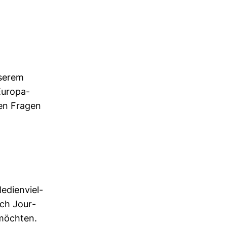
nserem
uro­pa­
ten Fragen
di­en­viel­
ich Jour­
n möchten.