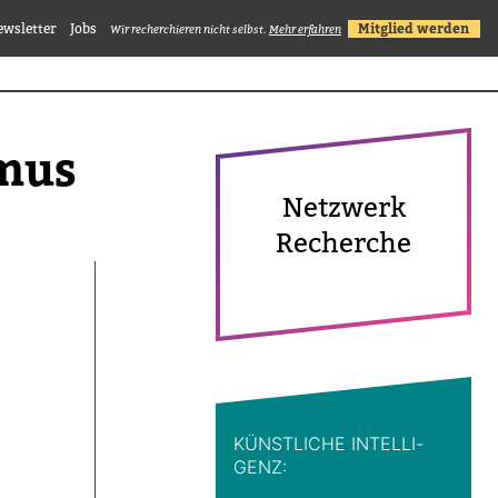
ewsletter
Jobs
Mitglied werden
Wir recherchieren nicht selbst.
Mehr erfahren
smus
Netz­werk
Recherche
KÜNST­LICHE INTEL­LI­
GENZ: