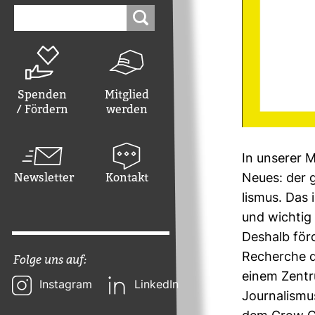
Suchen
nach:
Spenden
Mitglied
/ Fördern
werden
In unserer M
Newsletter
Kontakt
Neues: der g
lismus. Das 
und wichtig f
Des­halb för
Recherche di
Folge uns auf:
einem Zen­tr
Instagram
LinkedIn
Jour­na­lismu