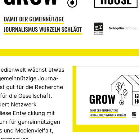
edi­en­welt wächst etwas
emein­nüt­zige Jour­na­
ist gut für die Recherche
ür die Gesell­schaft.
­dert Netz­werk
ese Ent­wick­lung mit
um für gemein­nüt­zigen
s und Medi­en­viel­falt,