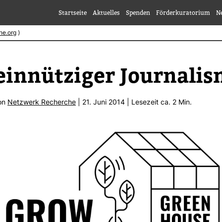
Startseite
Aktuelles
Spenden
Förderkuratorium
N
he.org
⟩
n­nüt­ziger Jour­na­li
von
Netz­werk Recherche
| 21. Juni 2014 | Lese­zeit ca. 2 Min.