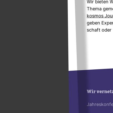
Wir bieten W
Thema gemein
kosmos Jour­
geben Expert
schaft oder 
Wir vernet
Jahreskonf