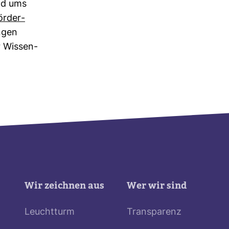
und ums
ör­der­
ungen
 Wis­sen­
Wir zeichnen aus
Wer wir sind
Leuchtturm
Transparenz