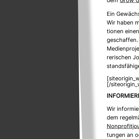
dem
Grow G
Ein Gewächs
Wir haben mit
tionen einen
geschaffen.
Medi­en­pro­
re­ri­schen J
stands­fä­hi
[siteorigin
[/siteorigin
INFOR­MIE
Wir infor­mi
dem regel­mä
Non­pro­fit­jo
tungen an od