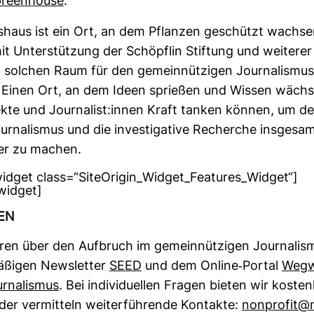
reen­house
.
­haus ist ein Ort, an dem Pflanzen geschützt wachs
 Unter­stüt­zung der Schöpflin Stif­tung und wei­terer I
 sol­chen Raum für den gemein­nüt­zigen Jour­na­lismus
 Einen Ort, an dem Ideen sprießen und Wissen wächs
jekte und Jour­na­list:innen Kraft tanken können, um de
our­na­lismus und die inves­ti­ga­tive Recherche ins­ge­s
ger zu machen.
_widget class=“SiteOrigin_Widget_Features_Widget“]
_widget]
REN
eren über den Auf­bruch im gemein­nüt­zigen Jour­na­lis
­ßigen News­letter
SEED
und dem Online-​Portal
Weg­w
ur­na­lismus
. Bei indi­vi­du­ellen Fragen bieten wir kos­te
er ver­mit­teln wei­ter­füh­rende Kon­takte:
non­profit@