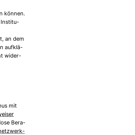
en können.
nsti­tu­
t, an dem
n auf­klä­
amt wider­
mus mit
eiser
n­lose Bera­
netz­werk­