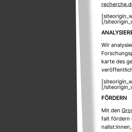
re­cherche.d
[siteorigin
[/siteorigin
ANA­LY­SIE
Wir ana­ly­s
For­schungs­
karte des ge
ver­öf­fent­li
[siteorigin
[/siteorigin
FÖR­DERN
Mit den
Grow
falt för­der
na­list:innen