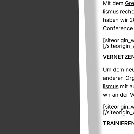
Mit dem
Gre
lismus rech
haben wir 201
Con­fe­rence
[siteorigin
[/siteorigin
VER­NETZE
Um dem neue
anderen Org
lismus
mit au
wir an der V
[siteorigin
[/siteorigin
TRAI­NIERE