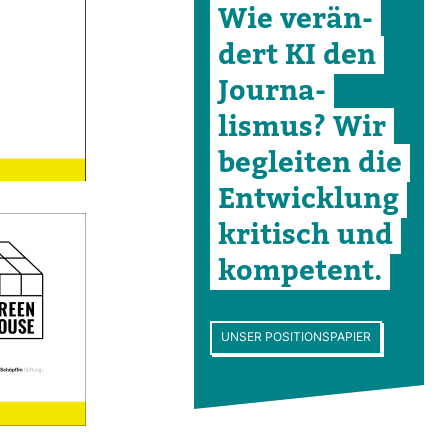
Wie ver­än­
dert KI den
Jour­na­
lismus? Wir
begleiten die
Ent­wick­lung
kri­tisch und
kom­pe­tent.
UNSER POSITIONSPAPIER