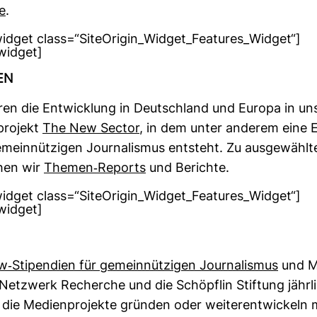
e
.
_widget class=“SiteOrigin_Widget_Features_Widget“]
_widget]
REN
ieren die Ent­wick­lung in Deutsch­land und Europa in u
pro­jekt
The New Sector
, in dem unter anderem eine E
mein­nüt­zigen Jour­na­lismus ent­steht. Zu aus­ge­wähl
­chen wir
Themen-​Reports
und Berichte.
_widget class=“SiteOrigin_Widget_Features_Widget“]
_widget]
-​Sti­pen­dien für gemein­nüt­zigen Jour­na­lismus
und Me
n Netz­werk Recherche und die Schöpflin Stif­tung jähr­l
, die Medi­en­pro­jekte gründen oder wei­ter­ent­wi­ckel