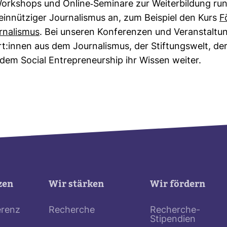
ork­shops und Online-​Semi­nare zur Wei­ter­bil­dung r
­nüt­ziger Jour­na­lismus an, zum Bei­spiel den Kurs
F
na­lismus
. Bei unseren Kon­fe­renzen und Ver­an­stal­t
:innen aus dem Jour­na­lismus, der Stif­tungs­welt, der
dem Social Entre­pre­neurship ihr Wissen weiter.
zen
Wir stärken
Wir fördern
erenz
Recherche
Recherche-
Stipendien