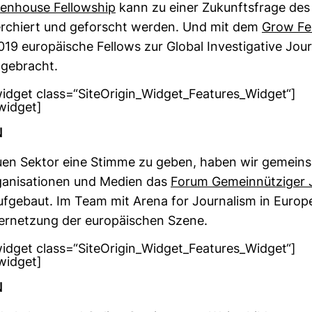
en­house Fel­low­ship
kann zu einer Zukunfts­frage des
er­chiert und geforscht werden. Und mit dem
Grow Fel
9 euro­päi­sche Fel­lows zur Global Inves­ti­ga­tive Jour­
 gebracht.
_widget class=“SiteOrigin_Widget_Features_Widget“]
_widget]
N
n Sektor eine Stimme zu geben, haben wir gemein
a­ni­sa­tionen und Medien das
Forum Gemein­nüt­ziger 
f­ge­baut. Im Team mit Arena for Jour­na­lism in Europ
er­net­zung der euro­päi­schen Szene.
_widget class=“SiteOrigin_Widget_Features_Widget“]
_widget]
N