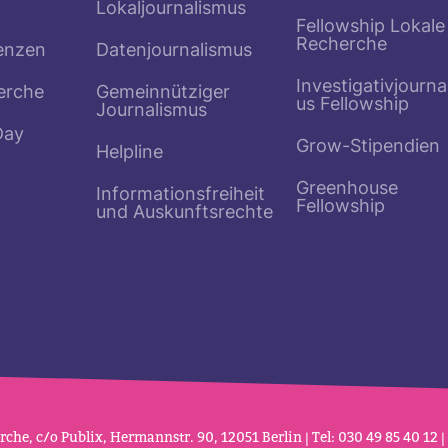
Lokaljournalismus
Fellowship Lokale
Recherche
enzen
Datenjournalismus
Investigativjourna
erche
Gemeinnütziger
us Fellowship
Journalismus
Day
Grow-Stipendien
Helpline
Greenhouse
Informationsfreiheit
Fellowship
und Auskunftsrechte
che, c/o Publix, Her­mannstr. 90, 12051 Berlin | Tel: 030 49 85 40 12 |