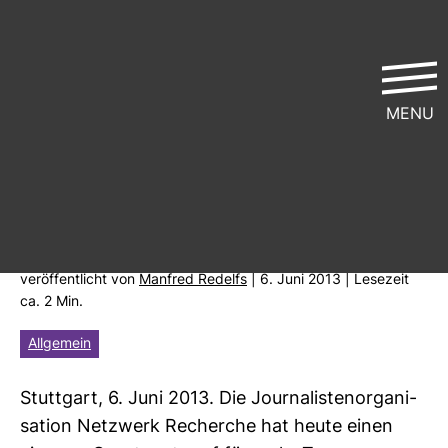
MENU
Abschied vom Amts­ge­heimnis ist
auch in Baden-​Würt­tem­berg
über­fällig
ver­öf­fent­licht von
Man­fred Redelfs
| 6. Juni 2013 | Lese­zeit
ca. 2 Min.
Allgemein
Stutt­gart, 6. Juni 2013. Die Jour­na­lis­ten­or­ga­ni­
sa­tion Netz­werk Recherche hat heute einen