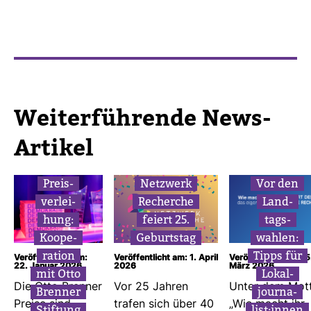
Wei­ter­füh­rende News-​
Artikel
Preis­
Netz­werk
Vor den
ver­lei­
Recherche
Land­
hung:
feiert 25.
tags­
Koope­
Geburtstag
wahlen:
ra­tion
Tipps für
Veröffentlicht am:
Veröffentlicht am: 1. April
Veröffentlicht am: 5
22. Januar 2026
2026
März 2026
mit Otto
Lokal­
Die Otto Brenner
Vor 25 Jahren
Unter dem Mot
Brenner
jour­na­
Preise sind
trafen sich über 40
„Wie macht ihr
Stif­tung
list:innen