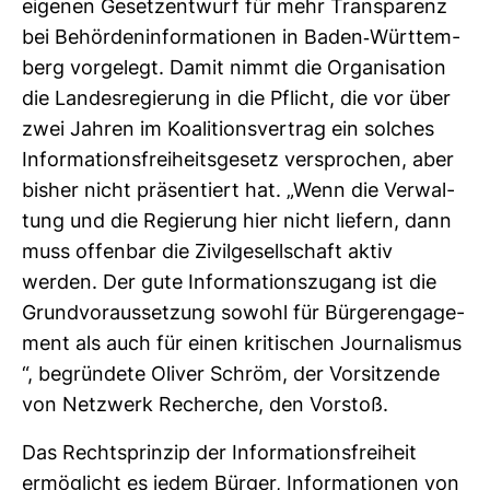
eigenen Gesetz­ent­wurf für mehr Trans­pa­renz
bei Behör­den­in­for­ma­tionen in Baden-​Würt­tem­
berg vor­ge­legt. Damit nimmt die Orga­ni­sa­tion
die Lan­des­re­gie­rung in die Pflicht, die vor über
zwei Jahren im Koali­ti­ons­ver­trag ein sol­ches
Infor­ma­ti­ons­frei­heits­ge­setz ver­spro­chen, aber
bisher nicht prä­sen­tiert hat. „Wenn die Ver­wal­
tung und die Regie­rung hier nicht lie­fern, dann
muss offenbar die Zivil­ge­sell­schaft aktiv
werden. Der gute Infor­ma­ti­ons­zu­gang ist die
Grund­vor­aus­set­zung sowohl für Bür­ger­en­ga­ge­
ment als auch für einen kri­ti­schen Jour­na­lismus
“, begrün­dete Oliver Schröm, der Vor­sit­zende
von Netz­werk Recherche, den Vor­stoß.
Das Rechts­prinzip der Infor­ma­ti­ons­frei­heit
ermög­licht es jedem Bürger, Infor­ma­tionen von