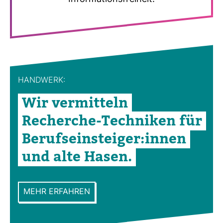
HAND­WERK:
Wir ver­mit­teln
Recherche-​Tech­niken für
Berufs­ein­steiger:innen
und alte Hasen.
MEHR ERFAHREN