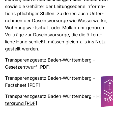
sowie die Gehälter der Lei­tungs­ebene infor­ma­
tions-​pflich­tiger Stellen, zu denen auch Unter­
nehmen der Daseins­vor­sorge wie Was­ser­werke,
Woh­nungs­wirt­schaft oder Müll­ab­fuhr gehören.
Ver­träge zur Daseins­vor­sorge, die die öffent­
liche Hand schließt, müssen gleich­falls ins Netz
gestellt werden.
Trans­pa­renz­ge­setz Baden-​Würt­tem­berg –
Gesetz­ent­wurf [PDF]
Trans­pa­renz­ge­setz Baden-​Würt­tem­berg –
Facts­heet [PDF]
Trans­pa­renz­ge­setz Baden-​Würt­tem­berg – Hin­
Info
ter­grund [PDF]