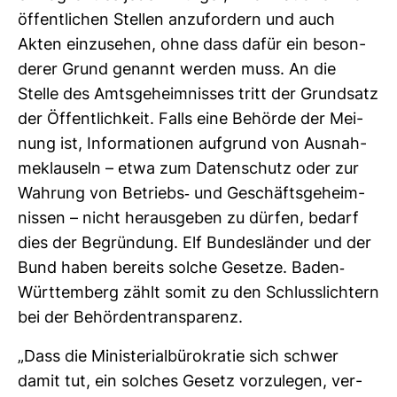
öffent­li­chen Stellen anzu­for­dern und auch
Akten ein­zu­sehen, ohne dass dafür ein beson­
derer Grund genannt werden muss. An die
Stelle des Amts­ge­heim­nisses tritt der Grund­satz
der Öffent­lich­keit. Falls eine Behörde der Mei­
nung ist, Infor­ma­tionen auf­grund von Aus­nah­
me­klau­seln – etwa zum Daten­schutz oder zur
Wah­rung von Betriebs-​ und Geschäfts­ge­heim­
nissen – nicht her­aus­geben zu dürfen, bedarf
dies der Begrün­dung. Elf Bun­des­länder und der
Bund haben bereits solche Gesetze. Baden-​
Würt­tem­berg zählt somit zu den Schluss­lich­tern
bei der Behör­den­trans­pa­renz.
„Dass die Minis­te­ri­al­bü­ro­kratie sich schwer
damit tut, ein sol­ches Gesetz vor­zu­legen, ver­