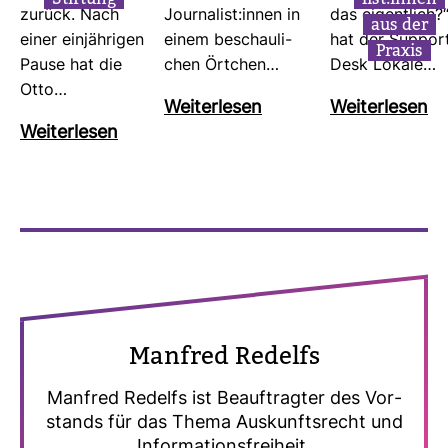
zurück. Nach
Jour­na­list:innen in
das eigent­lich?
aus der
einer ein­jäh­rigen
einem beschau­li­
hat der Sup­por
Praxis
Pause hat die
chen Ört­chen…
Desk Lokale…
Otto…
Wei­ter­lesen
Wei­ter­lesen
Wei­ter­lesen
Man­fred Redelfs
Man­fred Redelfs ist Beauf­tragter des Vor­
stands für das Thema Aus­kunfts­recht und
Infor­ma­ti­ons­frei­heit.