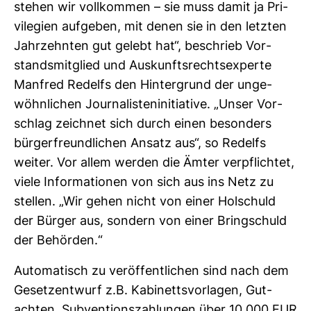
stehen wir voll­kommen – sie muss damit ja Pri­
vi­le­gien auf­geben, mit denen sie in den letzten
Jahr­zehnten gut gelebt hat“, beschrieb Vor­
stands­mit­glied und Aus­kunfts­rechts­ex­perte
Man­fred Redelfs den Hin­ter­grund der unge­
wöhn­li­chen Jour­na­lis­ten­in­itia­tive. „Unser Vor­
schlag zeichnet sich durch einen beson­ders
bür­ger­freund­li­chen Ansatz aus“, so Redelfs
weiter. Vor allem werden die Ämter ver­pflichtet,
viele Infor­ma­tionen von sich aus ins Netz zu
stellen. „Wir gehen nicht von einer Hol­schuld
der Bürger aus, son­dern von einer Bring­schuld
der Behörden.“
Auto­ma­tisch zu ver­öf­fent­li­chen sind nach dem
Gesetz­ent­wurf z.B. Kabi­netts­vor­lagen, Gut­
achten, Sub­ven­ti­ons­zah­lungen über 10.000 EUR