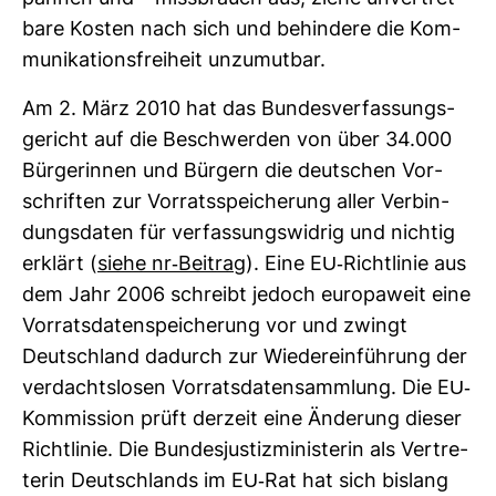
bare Kosten nach sich und behin­dere die Kom­
mu­ni­ka­ti­ons­frei­heit unzu­mutbar.
Am 2. März 2010 hat das Bun­des­ver­fas­sungs­
ge­richt auf die Beschwerden von über 34.000
Bür­ge­rinnen und Bür­gern die deut­schen Vor­
schriften zur Vor­rats­spei­che­rung aller Ver­bin­
dungs­daten für ver­fas­sungs­widrig und nichtig
erklärt (
siehe nr-​Bei­trag
). Eine EU-​Richt­linie aus
dem Jahr 2006 schreibt jedoch euro­pa­weit eine
Vor­rats­da­ten­spei­che­rung vor und zwingt
Deutsch­land dadurch zur Wie­der­ein­füh­rung der
ver­dachts­losen Vor­rats­da­ten­samm­lung. Die EU-​
Kom­mis­sion prüft der­zeit eine Ände­rung dieser
Richt­linie. Die Bun­des­jus­tiz­mi­nis­terin als Ver­tre­
terin Deutsch­lands im EU-​Rat hat sich bis­lang