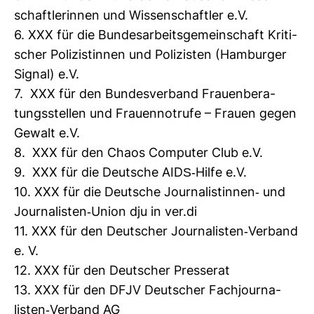
schaft­le­rinnen und Wis­sen­schaftler e.V.
6. XXX für die Bun­des­ar­beits­ge­mein­schaft Kri­ti­
scher Poli­zis­tinnen und Poli­zisten (Ham­burger
Signal) e.V.
7. XXX für den Bun­des­ver­band Frau­en­be­ra­
tungs­stellen und Frau­en­not­rufe – Frauen gegen
Gewalt e.V.
8. XXX für den Chaos Com­puter Club e.V.
9. XXX für die Deut­sche AIDS-​Hilfe e.V.
10. XXX für die Deut­sche Jour­na­lis­tinnen-​ und
Jour­na­listen-​Union dju in ver.di
11. XXX für den Deut­scher Jour­na­listen-​Ver­band
e. V.
12. XXX für den Deut­scher Pres­serat
13. XXX für den DFJV Deut­scher Fach­jour­na­
listen-​Ver­band AG