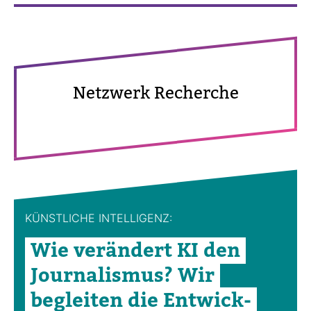
Netz­werk Recherche
KÜNST­LICHE INTEL­LI­GENZ:
Wie ver­än­dert KI den
Jour­na­lismus? Wir
begleiten die Ent­wick­