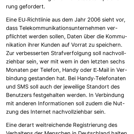
rung gefor­dert.
Eine EU-​Richt­linie aus dem Jahr 2006 sieht vor,
dass Tele­kom­mu­ni­ka­ti­ons­un­ter­nehmen ver­
pflichtet werden sollen, Daten über die Kom­mu­
ni­ka­tion ihrer Kunden auf Vorrat zu spei­chern.
Zur ver­bes­serten Straf­ver­fol­gung soll nach­voll­
ziehbar sein, wer mit wem in den letzten sechs
Monaten per Telefon, Handy oder E-​Mail in Ver­
bin­dung gestanden hat. Bei Handy-​Tele­fo­naten
und SMS soll auch der jewei­lige Standort des
Benut­zers fest­ge­halten werden. In Ver­bin­dung
mit anderen Infor­ma­tionen soll zudem die Nut­
zung des Internet nach­voll­ziehbar sein.
Eine derart weit­rei­chende Regis­trie­rung des
Ver­hal­tens der Men­schen in Deutsch­land halten