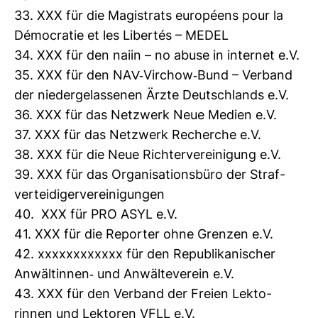
33. XXX für die Magis­trats européens pour la
Démocratie et les Libertés – MEDEL
34. XXX für den naiin – no abuse in internet e.V.
35. XXX für den NAV-​Virchow-​Bund – Ver­band
der nie­der­ge­las­senen Ärzte Deutsch­lands e.V.
36. XXX für das Netz­werk Neue Medien e.V.
37. XXX für das Netz­werk Recherche e.V.
38. XXX für die Neue Rich­ter­ver­ei­ni­gung e.V.
39. XXX für das Orga­ni­sa­ti­ons­büro der Straf­
ver­tei­di­ger­ver­ei­ni­gungen
40. XXX für PRO ASYL e.V.
41. XXX für die Reporter ohne Grenzen e.V.
42. xxxxxxxxxxxx für den Repu­bli­ka­ni­scher
Anwäl­tinnen-​ und Anwäl­te­verein e.V.
43. XXX für den Ver­band der Freien Lek­to­
rinnen und Lek­toren VFLL e.V.