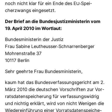
noch nicht klar für ein Ende des EU-​Spei­
cherzwangs ein­ge­setzt.
Der Brief an die Bun­des­jus­tiz­mi­nis­terin vom
19. April 2010 im Wort­laut:
Bun­des­mi­nis­terin der Justiz
Frau Sabine Leutheusser-​Schnar­ren­berger
Moh­ren­straße 37
10117 Berlin
Sehr geehrte Frau Bun­des­mi­nis­terin,
kaum hat das Bun­des­ver­fas­sungs­ge­richt am 2.
März 2010 die deut­schen Vor­schriften zur Vor­
rats­da­ten­spei­che­rung für ver­fas­sungs­widrig
und nichtig erklärt, wird von nicht Wenigen die
Wie­der­ein­füh­rung einer Vor­rats­da­ten­spei­che­