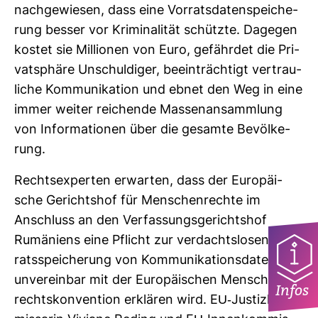
nach­ge­wiesen, dass eine Vor­rats­da­ten­spei­che­
rung besser vor Kri­mi­na­lität schützte. Dagegen
kostet sie Mil­lionen von Euro, gefährdet die Pri­
vat­sphäre Unschul­diger, beein­träch­tigt ver­trau­
liche Kom­mu­ni­ka­tion und ebnet den Weg in eine
immer weiter rei­chende Mas­sen­an­samm­lung
von Infor­ma­tionen über die gesamte Bevöl­ke­
rung.
Rechts­ex­perten erwarten, dass der Euro­päi­
sche Gerichtshof für Men­schen­rechte im
Anschluss an den Ver­fas­sungs­ge­richtshof
Rumä­niens eine Pflicht zur ver­dachts­losen Vor­
rats­spei­che­rung von Kom­mu­ni­ka­ti­ons­daten für
unver­einbar mit der Euro­päi­schen Men­schen­
Infos
rechts­kon­ven­tion erklären wird. EU-​Jus­tiz­kom­