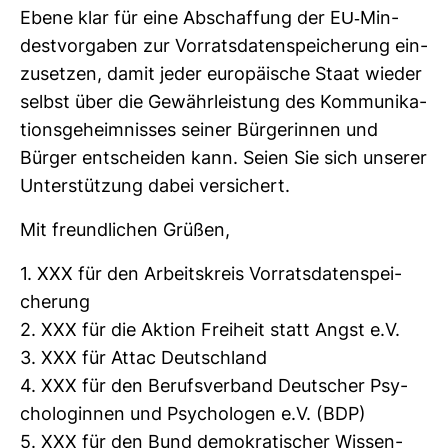
Ebene klar für eine Abschaf­fung der EU-​Min­
dest­vor­gaben zur Vor­rats­da­ten­spei­che­rung ein­
zu­setzen, damit jeder euro­päi­sche Staat wieder
selbst über die Gewähr­leis­tung des Kom­mu­ni­ka­
ti­ons­ge­heim­nisses seiner Bür­ge­rinnen und
Bürger ent­scheiden kann. Seien Sie sich unserer
Unter­stüt­zung dabei ver­si­chert.
Mit freund­li­chen Grüßen,
1. XXX für den Arbeits­kreis Vor­rats­da­ten­spei­
che­rung
2. XXX für die Aktion Frei­heit statt Angst e.V.
3. XXX für Attac Deutsch­land
4. XXX für den Berufs­ver­band Deut­scher Psy­
cho­lo­ginnen und Psy­cho­logen e.V. (BDP)
5. XXX für den Bund demo­kra­ti­scher Wis­sen­