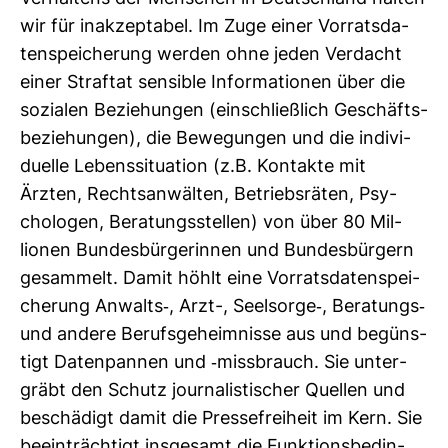
wir für inak­zep­tabel. Im Zuge einer Vor­rats­da­
ten­spei­che­rung werden ohne jeden Ver­dacht
einer Straftat sen­sible Infor­ma­tionen über die
sozialen Bezie­hungen (ein­schließ­lich Geschäfts­
be­zie­hungen), die Bewe­gungen und die indi­vi­
du­elle Lebens­si­tua­tion (z.B. Kon­takte mit
Ärzten, Rechts­an­wälten, Betriebs­räten, Psy­
cho­logen, Bera­tungs­stellen) von über 80 Mil­
lionen Bun­des­bür­ge­rinnen und Bun­des­bür­gern
gesam­melt. Damit höhlt eine Vor­rats­da­ten­spei­
che­rung Anwalts-​, Arzt-, Seel­sorge-​, Bera­tungs-​
und andere Berufs­ge­heim­nisse aus und begüns­
tigt Daten­pannen und -​miss­brauch. Sie unter­
gräbt den Schutz jour­na­lis­ti­scher Quellen und
beschä­digt damit die Pres­se­frei­heit im Kern. Sie
beein­träch­tigt ins­ge­samt die Funk­ti­ons­be­din­