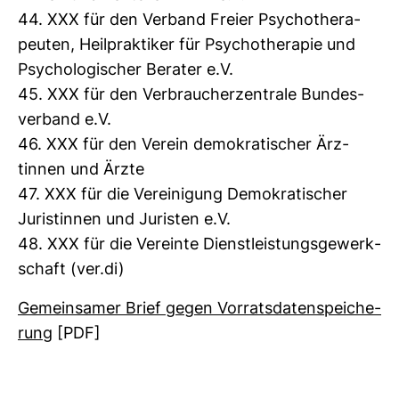
44. XXX für den Ver­band Freier Psy­cho­the­ra­
peuten, Heil­prak­tiker für Psy­cho­the­rapie und
Psy­cho­lo­gi­scher Berater e.V.
45. XXX für den Ver­brau­cher­zen­trale Bun­des­
ver­band e.V.
46. XXX für den Verein demo­kra­ti­scher Ärz­
tinnen und Ärzte
47. XXX für die Ver­ei­ni­gung Demo­kra­ti­scher
Juris­tinnen und Juristen e.V.
48. XXX für die Ver­einte Dienst­leis­tungs­ge­werk­
schaft (ver.di)
Gemein­samer Brief gegen Vor­rats­da­ten­spei­che­
rung
[PDF]