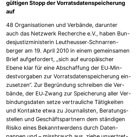
gül­tigen Stopp der Vor­rats­da­ten­spei­che­rung
auf
48 Orga­ni­sa­tionen und Ver­bände, dar­unter
auch das Netz­werk Recherche e.V., haben Bun­
des­jus­tiz­mi­nis­terin Leutheusser-​Schnar­ren­
berger am 19. April 2010 in einem gemein­samen
Brief auf­ge­for­dert, „sich auf euro­päi­scher
Ebene klar für eine Abschaf­fung der EU-​Min­
dest­vor­gaben zur Vor­rats­da­ten­spei­che­rung ein­
zu­setzen“. Zur Begrün­dung schreiben die Ver­
bände, der EU-​Zwang zur Spei­che­rung aller Ver­
bin­dungs­daten setze ver­trau­liche Tätig­keiten
und Kon­takte etwa zu Jour­na­listen, Bera­tungs­
stellen und Geschäfts­part­nern dem stän­digen
Risiko eines Bekannt­wer­dens durch Daten­
pannen und – miss­brauch aus, ziehe unver­tret­