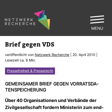
MENU
Brief gegen VDS
ver­öf­fent­licht von
Netz­werk Recherche
| 20. April 2010 |
Lese­zeit ca. 6 Min.
Pressefreiheit & Presserecht
GEMEIN­SAMER BRIEF GEGEN VOR­RATS­DA­
TEN­SPEI­CHE­RUNG
Über 40 Orga­ni­sa­tionen und Ver­bände der
Zivil­ge­sell­schaft for­dern Minis­terin zum end­