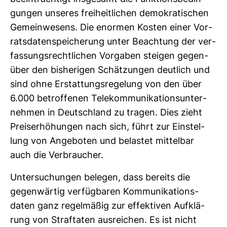
gungen unseres frei­heit­li­chen demo­kra­ti­schen
Gemein­we­sens. Die enormen Kosten einer Vor­
rats­da­ten­spei­che­rung unter Beach­tung der ver­
fas­sungs­recht­li­chen Vor­gaben steigen gegen­
über den bis­he­rigen Schät­zungen deut­lich und
sind ohne Erstat­tungs­re­ge­lung von den über
6.000 betrof­fenen Tele­kom­mu­ni­ka­ti­ons­un­ter­
nehmen in Deutsch­land zu tragen. Dies zieht
Preis­er­hö­hungen nach sich, führt zur Ein­stel­
lung von Ange­boten und belastet mit­telbar
auch die Ver­brau­cher.
Unter­su­chungen belegen, dass bereits die
gegen­wärtig ver­füg­baren Kom­mu­ni­ka­ti­ons­
daten ganz regel­mäßig zur effek­tiven Auf­klä­
rung von Straf­taten aus­rei­chen. Es ist nicht