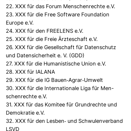
22. XXX für das Forum Men­schen­rechte e.V.
23. XXX für die Free Soft­ware Founda­tion
Europe e.V.
24. XXX für den FRE­E­LENS e.V.
25. XXX für die Freie Ärz­te­schaft e.V.
26. XXX für die Gesell­schaft für Daten­schutz
und Daten­si­cher­heit e. V. (GDD)
27. XXX für die Huma­nis­ti­sche Union e.V.
28. XXX für IALANA
29. XXX für die IG Bauen-​Agrar-​Umwelt
30. XXX für die Inter­na­tio­nale Liga für Men­
schen­rechte e.V.
31. XXX für das Komitee für Grund­rechte und
Demo­kratie e.V.
32. XXX für den Lesben-​ und Schwu­len­ver­band
LSVD