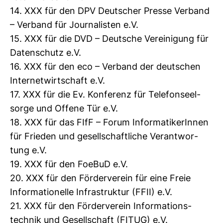
14. XXX für den DPV Deut­scher Presse Ver­band
– Ver­band für Jour­na­listen e.V.
15. XXX für die DVD – Deut­sche Ver­ei­ni­gung für
Daten­schutz e.V.
16. XXX für den eco – Ver­band der deut­schen
Inter­net­wirt­schaft e.V.
17. XXX für die Ev. Kon­fe­renz für Tele­fon­seel­
sorge und Offene Tür e.V.
18. XXX für das FIfF – Forum Infor­ma­ti­ke­rInnen
für Frieden und gesell­schaft­liche Ver­ant­wor­
tung e.V.
19. XXX für den FoeBuD e.V.
20. XXX für den För­der­verein für eine Freie
Infor­ma­tio­nelle Infra­struktur (FFII) e.V.
21. XXX für den För­der­verein Infor­ma­ti­ons­
technik und Gesell­schaft (FITUG) e.V.