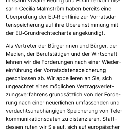
mis­sarin Viviane Reding und EU-​Innen­kom­mis­
sarin Cecilia Malm­ström haben bereits eine
Über­prü­fung der EU-​Richt­linie zur Vor­rats­da­
ten­spei­che­rung auf ihre Über­ein­stim­mung mit
der EU-​Grund­rech­te­charta ange­kün­digt.
Als Ver­treter der Bür­ge­rinnen und Bürger, der
Medien, der Berufs­tä­tigen und der Wirt­schaft
lehnen wir die For­de­rungen nach einer Wie­der­
ein­füh­rung der Vor­rats­da­ten­spei­che­rung
geschlossen ab. Wir appel­lieren an Sie, sich
unge­achtet eines mög­li­chen Ver­trags­ver­let­
zungs­ver­fah­rens grund­sätz­lich von der For­de­
rung nach einer neu­er­li­chen umfas­senden und
ver­dachts­un­ab­hän­gigen Spei­che­rung von Tele­
kom­mu­ni­ka­ti­ons­daten zu distan­zieren. Statt­
dessen rufen wir Sie auf, sich auf euro­päi­scher