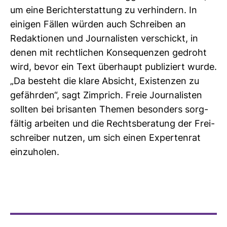
um eine Bericht­erstat­tung zu ver­hin­dern. In
einigen Fällen würden auch Schreiben an
Redak­tionen und Jour­na­listen ver­schickt, in
denen mit recht­li­chen Kon­se­quenzen gedroht
wird, bevor ein Text über­haupt publi­ziert wurde.
„Da besteht die klare Absicht, Exis­tenzen zu
gefährden“, sagt Zim­prich. Freie Jour­na­listen
sollten bei bri­santen Themen beson­ders sorg­
fältig arbeiten und die Rechts­be­ra­tung der Frei­
schreiber nutzen, um sich einen Exper­tenrat
ein­zu­holen.