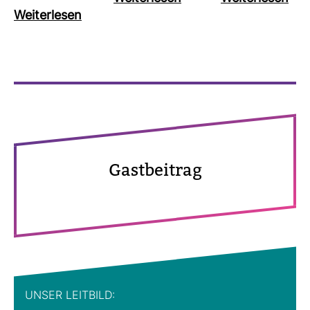
Wei­ter­lesen
Gast­bei­trag
UNSER LEIT­BILD: