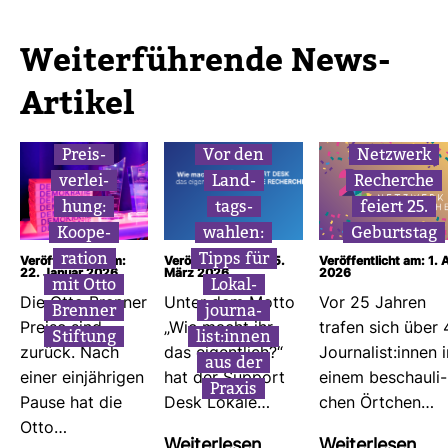
Wei­ter­füh­rende News-​
Artikel
Preis­
Vor den
Netz­werk
ver­lei­
Land­
Recherche
hung:
tags­
feiert 25.
Koope­
wahlen:
Geburtstag
ra­tion
Tipps für
Veröffentlicht am:
Veröffentlicht am: 5.
Veröffentlicht am: 1. A
22. Januar 2026
März 2026
2026
mit Otto
Lokal­
Die Otto Brenner
Unter dem Motto
Vor 25 Jahren
Brenner
jour­na­
Preise sind
„Wie macht ihr
trafen sich über 
Stif­tung
list:innen
zurück. Nach
das eigent­lich?“
Jour­na­list:innen 
aus der
einer ein­jäh­rigen
hat der Sup­port
einem beschau­li­
Praxis
Pause hat die
Desk Lokale…
chen Ört­chen…
Otto…
Wei­ter­lesen
Wei­ter­lesen