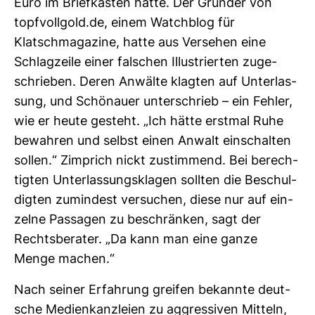
Euro im Brief­kasten hatte. Der Gründer von
topf­voll­gold.de, einem Watch­blog für
Klatschma­ga­zine, hatte aus Ver­sehen eine
Schlag­zeile einer fal­schen Illus­trierten zuge­
schrieben. Deren Anwälte klagten auf Unter­las­
sung, und Schö­nauer unter­schrieb – ein Fehler,
wie er heute gesteht. „Ich hätte erstmal Ruhe
bewahren und selbst einen Anwalt ein­schalten
sollen.“ Zim­prich nickt zustim­mend. Bei berech­
tigten Unter­las­sungs­klagen sollten die Beschul­
digten zumin­dest ver­su­chen, diese nur auf ein­
zelne Pas­sagen zu beschränken, sagt der
Rechts­be­rater. „Da kann man eine ganze
Menge machen.“
Nach seiner Erfah­rung greifen bekannte deut­
sche Medi­en­kanz­leien zu aggres­siven Mit­teln,