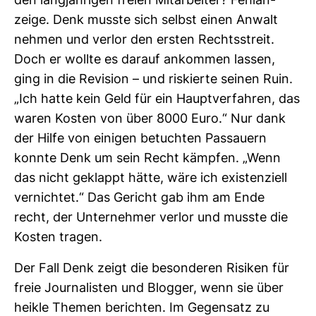
den lang­jäh­rigen freien Mit­ar­beiter? Fehl­an­
zeige. Denk musste sich selbst einen Anwalt
nehmen und verlor den ersten Rechts­streit.
Doch er wollte es darauf ankommen lassen,
ging in die Revi­sion – und ris­kierte seinen Ruin.
„Ich hatte kein Geld für ein Haupt­ver­fahren, das
waren Kosten von über 8000 Euro.“ Nur dank
der Hilfe von einigen betuchten Pas­sauern
konnte Denk um sein Recht kämpfen. „Wenn
das nicht geklappt hätte, wäre ich exis­ten­ziell
ver­nichtet.“ Das Gericht gab ihm am Ende
recht, der Unter­nehmer verlor und musste die
Kosten tragen.
Der Fall Denk zeigt die beson­deren Risiken für
freie Jour­na­listen und Blogger, wenn sie über
heikle Themen berichten. Im Gegen­satz zu