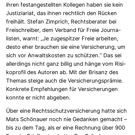
ihren fest­an­ge­stellten Kol­legen haben sie kein
Jus­ti­zia­riat, das ihnen recht­lich den Rücken
frei­hält. Stefan Zim­prich, Rechts­be­rater bei
Frei­schreiber, dem Ver­band für Freie Jour­na­
listen, warnt: „Je zuge­spitzer Freie arbeiten,
desto eher brau­chen sie eine Ver­si­che­rung, um
sich vor Anwalts­kosten zu schützen.“ Das sei
aller­dings nicht ganz billig und hänge vom Risi­
ko­profil des Autoren ab. Mit der Bri­sanz des
Themas steige auch die Ver­si­che­rungs­prämie.
Kon­krete Emp­feh­lungen für Ver­si­che­rungen
konnte er nicht abgeben.
Über eine Rechts­schutz­ver­si­che­rung hatte sich
Mats Schö­nauer noch nie Gedanken gemacht –
bis zu dem Tag, als er eine Rech­nung über 900