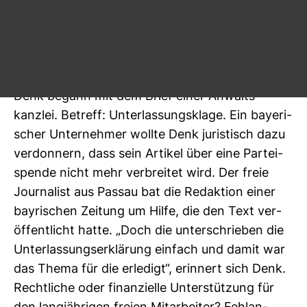
Klagen zu schützen. Das kann in Extrem­fällen
zum finan­zi­ellen Unter­gang führen – doch es
gibt Wege, sich zu wehren.
Die jour­na­lis­ti­sche Nah­tod­erfah­rung des Hubert
Denk begann mit dem Brief einer Anwalts­
kanzlei. Betreff: Unter­las­sungs­klage. Ein baye­ri­
scher Unter­nehmer wollte Denk juris­tisch dazu
ver­don­nern, dass sein Artikel über eine Par­tei­
spende nicht mehr ver­breitet wird. Der freie
Jour­na­list aus Passau bat die Redak­tion einer
bay­ri­schen Zei­tung um Hilfe, die den Text ver­
öf­fent­licht hatte. „Doch die unter­schrieben die
Unter­las­sungs­er­klä­rung ein­fach und damit war
das Thema für die erle­digt“, erin­nert sich Denk.
Recht­liche oder finan­zi­elle Unter­stüt­zung für