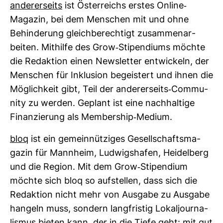
ande­rer­seits
ist Öster­reichs erstes Online-​
Magazin, bei dem Men­schen mit und ohne
Behin­de­rung gleich­be­rech­tigt zusam­men­ar­
beiten. Mit­hilfe des Grow-​Sti­pen­diums möchte
die Redak­tion einen News­letter ent­wi­ckeln, der
Men­schen für Inklu­sion begeis­tert und ihnen die
Mög­lich­keit gibt, Teil der ande­rer­seits-​Com­mu­
nity zu werden. Geplant ist eine nach­hal­tige
Finan­zie­rung als Mem­bership-​Medium.
bloq
ist ein gemein­nüt­ziges Gesell­schafts­ma­
gazin für Mann­heim, Lud­wigs­hafen, Hei­del­berg
und die Region. Mit dem Grow-​Sti­pen­dium
möchte sich bloq so auf­stellen, dass sich die
Redak­tion nicht mehr von Aus­gabe zu Aus­gabe
han­geln muss, son­dern lang­fristig Lokal­jour­na­