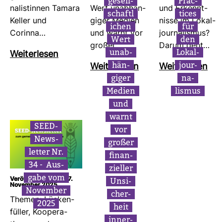
gesell­
Prac­
na­lis­tinnen Tamara
Wert unab­hän­
und Erkennt­
schaft­l
tices
Keller und
giger Medien
nisse im Lokal­
i­chen
für
Corinna…
und warnt vor
jour­na­lismus?
Wert
den
großer…
Darum geht…
unab­
Lokal­
Wei­ter­lesen
hän­
jour­
Wei­ter­lesen
Wei­ter­lesen
giger
na­
Medien
lismus
und
warnt
SEED-​
vor
News­
großer
letter Nr.
finan­
34 –
Aus­
zi­eller
gabe vom
Unsi­
Veröffentlicht am: 27.
November 2025
November
cher­
Themen: Lücken­
2025
heit
füller, Koope­ra­
inner­