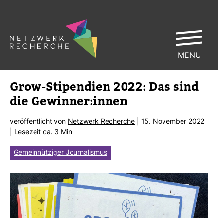
MENU
Grow-​Sti­pen­dien 2022: Das sind
die Gewinner:innen
ver­öf­fent­licht von
Netz­werk Recherche
| 15. November 2022
| Lese­zeit ca. 3 Min.
Gemeinnütziger Journalismus