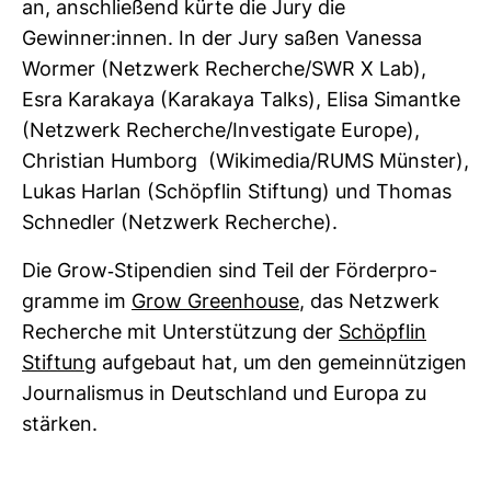
an, anschlie­ßend kürte die Jury die
Gewinner:innen. In der Jury saßen Vanessa
Wormer (Netz­werk Recherche/SWR X Lab),
Esra Kara­kaya (Kara­kaya Talks), Elisa Simantke
(Netz­werk Recherche/Inves­ti­gate Europe),
Chris­tian Hum­borg (Wiki­media/RUMS Münster),
Lukas Harlan (Schöpflin Stif­tung) und Thomas
Schnedler (Netz­werk Recherche).
Die Grow-​Sti­pen­dien sind Teil der För­der­pro­
gramme im
Grow Green­house
, das Netz­werk
Recherche mit Unter­stüt­zung der
Schöpflin
Stif­tung
auf­ge­baut hat, um den gemein­nüt­zigen
Jour­na­lismus in Deutsch­land und Europa zu
stärken.