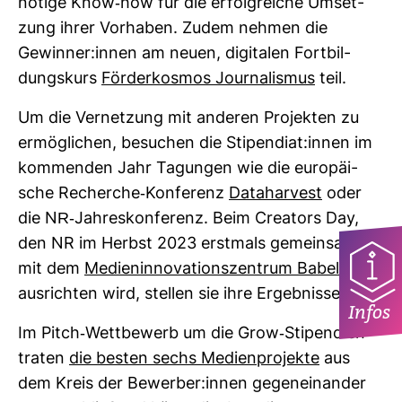
nötige Know-​how für die erfolg­reiche Umset­
zung ihrer Vor­haben. Zudem nehmen die
Gewinner:innen am neuen, digi­talen Fort­bil­
dungs­kurs
För­der­kosmos Jour­na­lismus
teil.
Um die Ver­net­zung mit anderen Pro­jekten zu
ermög­li­chen, besu­chen die Sti­pen­diat:innen im
kom­menden Jahr Tagungen wie die euro­päi­
sche Recherche-​Kon­fe­renz
Data­har­vest
oder
die NR-​Jah­res­kon­fe­renz. Beim Crea­tors Day,
den NR im Herbst 2023 erst­mals gemeinsam
mit dem
Medi­en­in­no­va­ti­ons­zen­trum Babels­berg
aus­richten wird, stellen sie ihre Ergeb­nisse vor.
Infos
Im Pitch-​Wett­be­werb um die Grow-​Sti­pen­dien
traten
die besten sechs Medi­en­pro­jekte
aus
dem Kreis der Bewerber:innen gegen­ein­ander