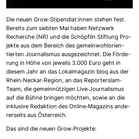
Die neuen Grow-​Sti­pen­diat:innen stehen fest.
Bereits zum siebten Mal haben Netz­werk
Recherche (NR) und die Schöpflin Stif­tung Pro­
jekte aus dem Bereich des gemein­wohl­ori­en­
tierten Jour­na­lismus aus­ge­zeichnet. Die För­de­
rung in Höhe von jeweils 3.000 Euro geht in
diesem Jahr an das Lokal­ma­gazin bloq aus der
Rhein-​Neckar-​Region, an das Repor­terslam-​
Team, die gemein­nüt­zigen Live-​Jour­na­lismus
auf die Bühne bringen möchten, sowie an die
inklu­sive Redak­tion des Online-​Maga­zins ande­
rer­seits aus Öster­reich.
Das sind die neuen Grow-​Pro­jekte: