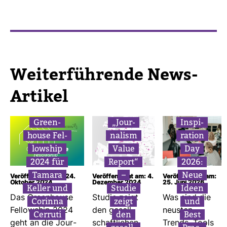
Wei­ter­füh­rende News-​
Artikel
Green­
„Jour­
Inspi­
house Fel­
na­lism
ra­tion
low­ship
Value
Day
2024 für
Report“
2026:
Tamara
–
Neue
Veröffentlicht am: 24.
Veröffentlicht am: 4.
Veröffentlicht am:
Oktober 2024
Dezember 2024
25. Juni 2026
Keller und
Studie
Ideen
Das Green­house
Studie zeigt
Was sind die
Corinna
zeigt
und
Fel­low­ship 2024
den gesell­
neusten
Cer­ruti
den
Best
geht an die Jour­
schaft­li­chen
Trends, Tools