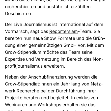
lismus bieten kann, der in die Tiefe geht: mit gut
recher­chierten und aus­führ­lich erzählten
Geschichten.
Der Live-​Jour­na­lismus ist inter­na­tional auf dem
Vor­marsch, sagt das
Repor­terslam
-Team. Sie
bereiten nun neue Show-​For­mate und die Grün­
dung einer gemein­nüt­zigen GmbH vor. Mit dem
Grow-​Sti­pen­dium möchte das Team seine
Exper­tise und Ver­net­zung im Bereich des Non­
pro­fit­jour­na­lismus erwei­tern.
Neben der Anschub­fi­nan­zie­rung werden die
Grow-​Sti­pen­diat:innen ein Jahr lang von Netz­
werk Recherche bei der Durch­füh­rung ihrer
Pro­jekte beraten und begleitet. In exklu­siven
Webi­naren und Work­shops erhalten sie das