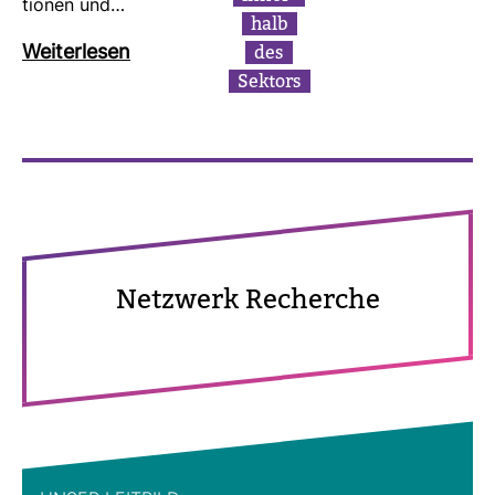
tionen und…
halb
des
Wei­ter­lesen
Sek­tors
Netz­werk Recherche