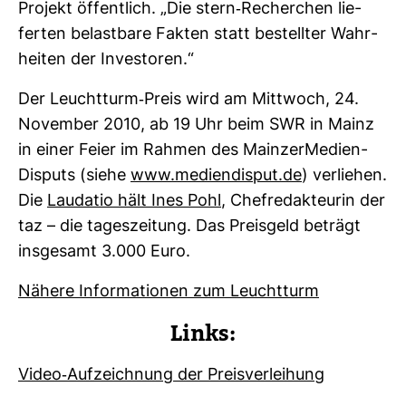
Pro­jekt öffent­lich. „Die stern-​Recher­chen lie­
ferten belast­bare Fakten statt bestellter Wahr­
heiten der Inves­toren.“
Der Leucht­turm-​Preis wird am Mitt­woch, 24.
November 2010, ab 19 Uhr beim SWR in Mainz
in einer Feier im Rahmen des Main­zer­Me­di­en­
Dis­puts (siehe
www.medi­en­disput.de
) ver­liehen.
Die
Lau­datio hält Ines Pohl
, Chef­re­dak­teurin der
taz – die tages­zei­tung. Das Preis­geld beträgt
ins­ge­samt 3.000 Euro.
Nähere Infor­ma­tionen zum Leucht­turm
Links:
Video-​Auf­zeich­nung der Preis­ver­lei­hung