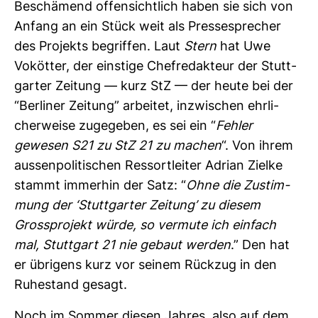
Beschä­mend offen­sicht­lich haben sie sich von
Anfang an ein Stück weit als Pres­se­spre­cher
des Pro­jekts begriffen. Laut
Stern
hat Uwe
Vokötter, der eins­tige Chef­re­dak­teur der Stutt­
garter Zei­tung — kurz StZ — der heute bei der
“Ber­liner Zei­tung” arbeitet, inzwi­schen ehr­li­
cher­weise zuge­geben, es sei ein “
Fehler
gewesen S21 zu StZ 21 zu machen
“. Von ihrem
aus­sen­po­li­ti­schen Res­sort­leiter Adrian Zielke
stammt immerhin der Satz: “
Ohne die Zustim­
mung der ‘Stutt­garter Zei­tung’ zu diesem
Gross­pro­jekt würde, so ver­mute ich ein­fach
mal, Stutt­gart 21 nie gebaut werden
.” Den hat
er übri­gens kurz vor seinem Rückzug in den
Ruhe­stand gesagt.
Noch im Sommer diesen Jahres, also auf dem