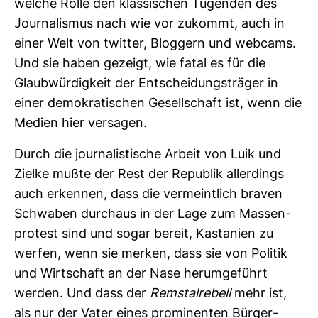
welche Rolle den klas­si­schen Tugenden des
Jour­na­lismus nach wie vor zukommt, auch in
einer Welt von twitter, Blog­gern und web­cams.
Und sie haben gezeigt, wie fatal es für die
Glaub­wür­dig­keit der Ent­schei­dungs­träger in
einer demo­kra­ti­schen Gesell­schaft ist, wenn die
Medien hier ver­sagen.
Durch die jour­na­lis­ti­sche Arbeit von Luik und
Zielke mußte der Rest der Repu­blik aller­dings
auch erkennen, dass die ver­meint­lich braven
Schwaben durchaus in der Lage zum Mas­sen­
pro­test sind und sogar bereit, Kas­ta­nien zu
werfen, wenn sie merken, dass sie von Politik
und Wirt­schaft an der Nase her­um­ge­führt
werden. Und dass der
Remst­al­re­bell
mehr ist,
als nur der Vater eines pro­mi­nenten Bür­ger­