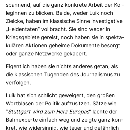
span­nend, auf die ganz kon­krete Arbeit der Kol­
le­gInnen zu bli­cken. Beide, weder Luik noch
Zielcke, haben im klas­si­sche Sinne inves­ti­ga­tive
„Hel­den­taten“ voll­bracht. Sie sind weder in
Kriegs­ge­biete gereist, noch haben sie in spek­ta­
ku­lären Aktionen geheime Doku­mente besorgt
oder ganze Netz­werke geka­pert.
Eigent­lich haben sie nichts anderes getan, als
die klas­si­schen Tugenden des Jour­na­lismus zu
ver­folgen.
Luik hat sich schlicht gewei­gert, den großen
Wort­blasen der Politik auf­zu­sitzen. Sätze wie
“
Stutt­gart wird zum Herz Europas
” lachte der
Bahn­ex­perte ein­fach weg und zeigte ganz kon­
kret, wie wider­sinnig, wie teuer und gefähr­lich