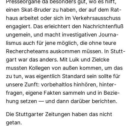
Pres­se­or­gane da beson­ders gut, wo es hilft,
einen Skat-​Bruder zu haben, der auf dem Rat­
haus arbeitet oder sich im Ver­kehrs­aus­schuss
enga­giert. Das erleich­tert den Nach­rich­ten­fluß
unge­mein, und macht inves­ti­ga­tiven Jour­na­
lismus auch für jene mög­lich, die ohne teure
Recher­che­teams aus­kommen müssen. In Stutt­
gart war das anders. Mit Luik und Zielcke
mussten Kol­legen von außen kommen, um das
zu tun, was eigent­lich Stan­dard sein sollte für
unsere Zunft: vor­be­haltlos hin­hören, hin­ter­
fragen, eigene Fakten sam­meln und in Bezie­
hung setzen — und dann dar­über berichten.
Die Stutt­garter Zei­tungen haben das nicht
getan.