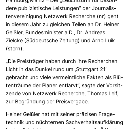
Ham­burg/Mainz – Der „Leucht­turm für beson­
dere publi­zis­ti­sche Leis­tungen“ der Jour­na­lis­
ten­ver­ei­ni­gung Netz­werk Recherche (nr) geht
in diesem Jahr zu glei­chen Teilen an Dr. Heiner
Geißler, Bun­des­mi­nister a.D., Dr. Andreas
Zielcke (Süd­deut­sche Zei­tung) und Arno Luik
(stern).
„Die Preis­träger haben durch ihre Recher­chen
Licht in das Dunkel rund um ‚Stutt­gart 21‘
gebracht und viele ver­meint­liche Fakten als Blü­
ten­träume der Planer ent­larvt“, sagte der Vor­sit­
zende von Netz­werk Recherche, Thomas Leif,
zur Begrün­dung der Preis­ver­gabe.
Heiner Geißler hat mit seiner prä­zisen Fra­ge­
technik und nüch­ternen Sach­ver­halts­auf­klä­rung