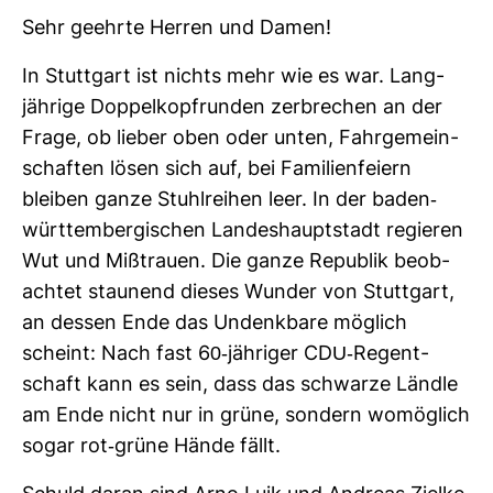
Sehr geehrte Herren und Damen!
In Stutt­gart ist nichts mehr wie es war. Lang­
jäh­rige Dop­pel­kopf­runden zer­bre­chen an der
Frage, ob lieber oben oder unten, Fahr­ge­mein­
schaften lösen sich auf, bei Fami­li­en­feiern
bleiben ganze Stuhl­reihen leer. In der baden-​
würt­tem­ber­gi­schen Lan­des­haupt­stadt regieren
Wut und Miß­trauen. Die ganze Repu­blik beob­
achtet stau­nend dieses Wunder von Stutt­gart,
an dessen Ende das Undenk­bare mög­lich
scheint: Nach fast 60-​jäh­riger CDU-​Regent­
schaft kann es sein, dass das schwarze Ländle
am Ende nicht nur in grüne, son­dern womög­lich
sogar rot-​grüne Hände fällt.