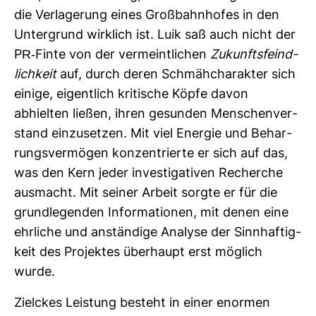
die Ver­la­ge­rung eines Groß­bahn­hofes in den
Unter­grund wirk­lich ist. Luik saß auch nicht der
PR-​Finte von der ver­meint­li­chen
Zukunfts­feind­
lich­keit
auf, durch deren Schmäh­cha­rakter sich
einige, eigent­lich kri­ti­sche Köpfe davon
abhielten ließen, ihren gesunden Men­schen­ver­
stand ein­zu­setzen. Mit viel Energie und Behar­
rungs­ver­mögen kon­zen­trierte er sich auf das,
was den Kern jeder inves­ti­ga­tiven Recherche
aus­macht. Mit seiner Arbeit sorgte er für die
grund­le­genden Infor­ma­tionen, mit denen eine
ehr­liche und anstän­dige Ana­lyse der Sinn­haf­tig­
keit des Pro­jektes über­haupt erst mög­lich
wurde.
Ziel­ckes Leis­tung besteht in einer enormen