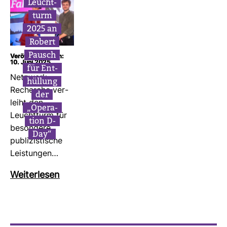
Leucht­
turm
2025 an
Robert
Pausch
Veröffentlicht am:
10. Juni 2025
für Ent­
Netz­werk
hül­lung
Recherche ver­
der
leiht den
„Ope­ra­
Leucht­turm für
tion D-
beson­dere
Day“
publi­zis­ti­sche
Leis­tungen…
Wei­ter­lesen