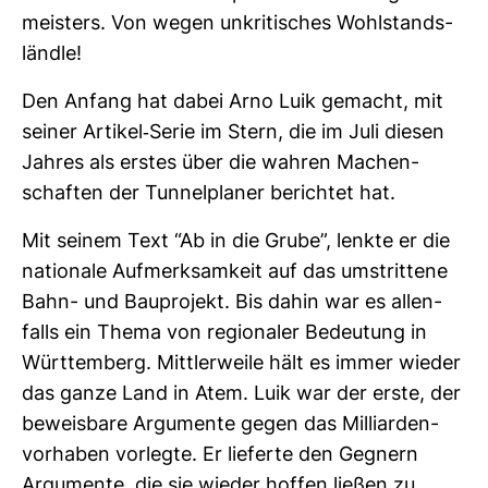
meis­ters. Von wegen unkri­ti­sches Wohl­stands­
ländle!
Den Anfang hat dabei Arno Luik gemacht, mit
seiner Artikel-​Serie im Stern, die im Juli diesen
Jahres als erstes über die wahren Machen­
schaften der Tun­nel­planer berichtet hat.
Mit seinem Text “Ab in die Grube”, lenkte er die
natio­nale Auf­merk­sam­keit auf das umstrit­tene
Bahn- und Bau­pro­jekt. Bis dahin war es allen­
falls ein Thema von regio­naler Bedeu­tung in
Würt­tem­berg. Mitt­ler­weile hält es immer wieder
das ganze Land in Atem. Luik war der erste, der
beweis­bare Argu­mente gegen das Mil­li­ar­den­
vor­haben vor­legte. Er lie­ferte den Geg­nern
Argu­mente, die sie wieder hoffen ließen zu