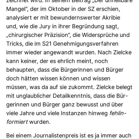
zeichnet wird. In seinem Bei­trag „Der unheil­bare
Mangel“, der im Oktober in der SZ erschien,
ana­ly­siert er mit bewun­derns­werter Akribie
und, wie die Jury in ihrer Begrün­dung sagt,
„chir­ur­gi­scher Prä­zi­sion“, die Wider­sprüche und
Tricks, die im S21 Geneh­mi­gungs­ver­fahren
immer wieder ange­wandt wurden. Nach Zielcke
kann keiner, der es ehr­lich meint, noch
behaupten, dass die Bür­ge­rinnen und Bürger
doch hätten wissen können und wissen
müssen, was da auf sie zukommt. Zielcke belegt
mit unglaub­li­cher Detail­kenntnis, dass die Bür­
ge­rinnen und Bürger ganz bewusst und über
viele Jahre und viele Instanzen hinweg
fehl­in­
for­miert
wurden.
Bei einem Jour­na­lis­ten­preis ist es ja immer auch