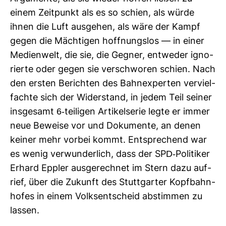
einem Zeit­punkt als es so schien, als würde
ihnen die Luft aus­gehen, als wäre der Kampf
gegen die Mäch­tigen hoff­nungslos — in einer
Medi­en­welt, die sie, die Gegner, ent­weder igno­
rierte oder gegen sie ver­schworen schien. Nach
den ersten Berichten des Bahn­ex­perten ver­viel­
fachte sich der Wider­stand, in jedem Teil seiner
ins­ge­samt 6-​tei­ligen Arti­kel­serie legte er immer
neue Beweise vor und Doku­mente, an denen
keiner mehr vorbei kommt. Ent­spre­chend war
es wenig ver­wun­der­lich, dass der SPD-​Poli­tiker
Erhard Eppler aus­ge­rechnet im Stern dazu auf­
rief, über die Zukunft des Stutt­garter Kopf­bahn­
hofes in einem Volks­ent­scheid abstimmen zu
lassen.