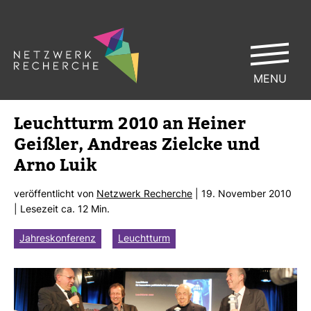
MENU
Leucht­turm 2010 an Heiner
Geißler, Andreas Zielcke und
Arno Luik
ver­öf­fent­licht von
Netz­werk Recherche
| 19. November 2010
| Lese­zeit ca. 12 Min.
Jahreskonferenz
Leuchtturm