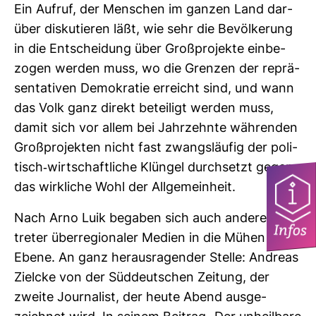
Ein Aufruf, der Men­schen im ganzen Land dar­
über dis­ku­tieren läßt, wie sehr die Bevöl­ke­rung
in die Ent­schei­dung über Groß­pro­jekte ein­be­
zogen werden muss, wo die Grenzen der reprä­
sen­ta­tiven Demo­kratie erreicht sind, und wann
das Volk ganz direkt betei­ligt werden muss,
damit sich vor allem bei Jahr­zehnte wäh­renden
Groß­pro­jekten nicht fast zwangs­läufig der poli­
tisch-​wirt­schaft­liche Klüngel durch­setzt gegen
das wirk­liche Wohl der All­ge­mein­heit.
Nach Arno Luik begaben sich auch andere Ver­
Infos
treter über­re­gio­naler Medien in die Mühen der
Ebene. An ganz her­aus­ra­gender Stelle: Andreas
Zielcke von der Süd­deut­schen Zei­tung, der
zweite Jour­na­list, der heute Abend aus­ge­