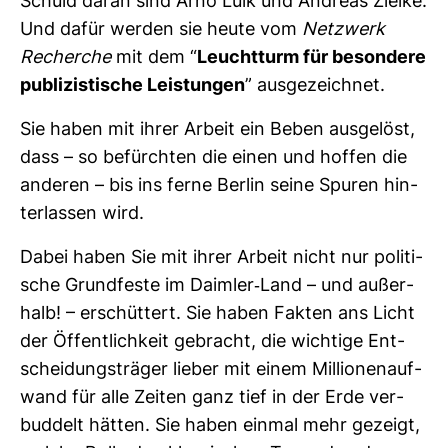
Schuld daran sind Arno Luik und Andreas Zielke.
Und dafür werden sie heute vom
Netz­werk
Recherche
mit dem “
Leucht­turm für beson­dere
publi­zis­ti­sche Leis­tungen
” aus­ge­zeichnet.
Sie haben mit ihrer Arbeit ein Beben aus­ge­löst,
dass – so befürchten die einen und hoffen die
anderen – bis ins ferne Berlin seine Spuren hin­
ter­lassen wird.
Dabei haben Sie mit ihrer Arbeit nicht nur poli­ti­
sche Grund­feste im Daimler-​Land – und außer­
halb! – erschüt­tert. Sie haben Fakten ans Licht
der Öffent­lich­keit gebracht, die wich­tige Ent­
schei­dungs­träger lieber mit einem Mil­lio­nen­auf­
wand für alle Zeiten ganz tief in der Erde ver­
bud­delt hätten. Sie haben einmal mehr gezeigt,