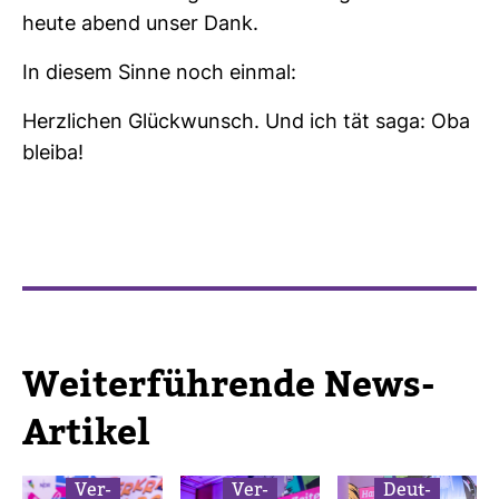
heute abend unser Dank.
In diesem Sinne noch einmal:
Herz­li­chen Glück­wunsch. Und ich tät saga: Oba
bleiba!
Wei­ter­füh­rende News-​
Artikel
Ver­
Ver­
Deut­