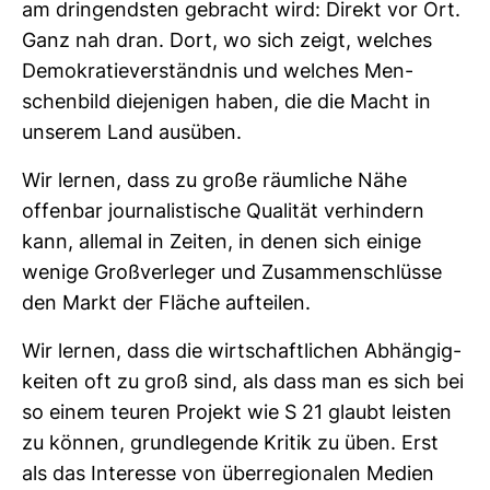
am drin­gendsten gebracht wird: Direkt vor Ort.
Ganz nah dran. Dort, wo sich zeigt, wel­ches
Demo­kra­tie­ver­ständnis und wel­ches Men­
schen­bild die­je­nigen haben, die die Macht in
unserem Land aus­üben.
Wir lernen, dass zu große räum­liche Nähe
offenbar jour­na­lis­ti­sche Qua­lität ver­hin­dern
kann, allemal in Zeiten, in denen sich einige
wenige Groß­ver­leger und Zusam­men­schlüsse
den Markt der Fläche auf­teilen.
Wir lernen, dass die wirt­schaft­li­chen Abhän­gig­
keiten oft zu groß sind, als dass man es sich bei
so einem teuren Pro­jekt wie S 21 glaubt leisten
zu können, grund­le­gende Kritik zu üben. Erst
als das Inter­esse von über­re­gio­nalen Medien