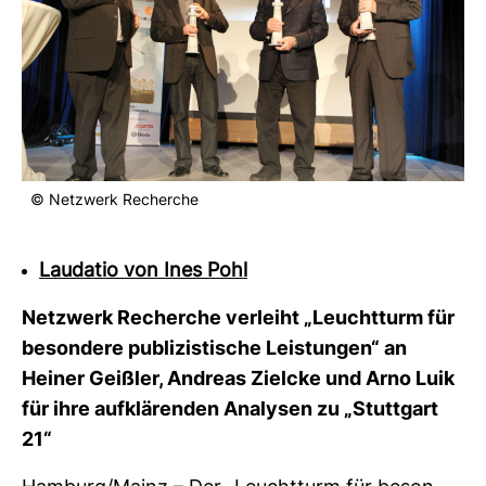
© Netz­werk Recherche
Laudatio von Ines Pohl
Netz­werk Recherche ver­leiht „Leucht­turm für
beson­dere publi­zis­ti­sche Leis­tungen“ an
Heiner Geißler, Andreas Zielcke und Arno Luik
für ihre auf­klä­renden Ana­lysen zu „Stutt­gart
21“