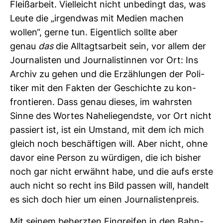
Fleiß­ar­beit. Viel­leicht nicht unbe­dingt das, was
Leute die „irgendwas mit Medien machen
wollen“, gerne tun. Eigent­lich sollte aber
genau
das
die All­tagts­ar­beit sein, vor allem der
Jour­na­listen und Jour­na­lis­tinnen vor Ort: Ins
Archiv zu gehen und die Erzäh­lungen der Poli­
tiker mit den Fakten der Geschichte zu kon­
fron­tieren. Dass genau dieses, im wahrsten
Sinne des Wortes Nahe­lie­gendste, vor Ort nicht
pas­siert ist, ist ein Umstand, mit dem ich mich
gleich noch beschäf­tigen will. Aber nicht, ohne
davor eine Person zu wür­digen, die ich bisher
noch gar nicht erwähnt habe, und die aufs erste
auch nicht so recht ins Bild passen will, han­delt
es sich doch hier um einen Jour­na­lis­ten­preis.
Mit seinem beherzten Ein­greifen in den Bahn­