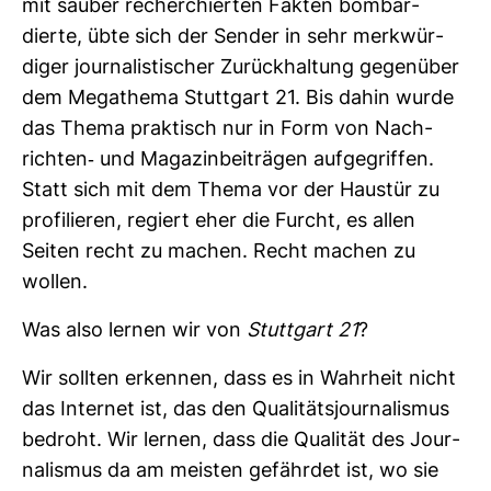
mit sauber recher­chierten Fakten bom­bar­
dierte, übte sich der Sender in sehr merk­wür­
diger jour­na­lis­ti­scher Zurück­hal­tung gegen­über
dem Mega­thema Stutt­gart 21. Bis dahin wurde
das Thema prak­tisch nur in Form von Nach­
richten-​ und Maga­zin­bei­trägen auf­ge­griffen.
Statt sich mit dem Thema vor der Haustür zu
pro­fi­lieren, regiert eher die Furcht, es allen
Seiten recht zu machen. Recht machen zu
wollen.
Was also lernen wir von
Stutt­gart 21
?
Wir sollten erkennen, dass es in Wahr­heit nicht
das Internet ist, das den Qua­li­täts­jour­na­lismus
bedroht. Wir lernen, dass die Qua­lität des Jour­
na­lismus da am meisten gefährdet ist, wo sie