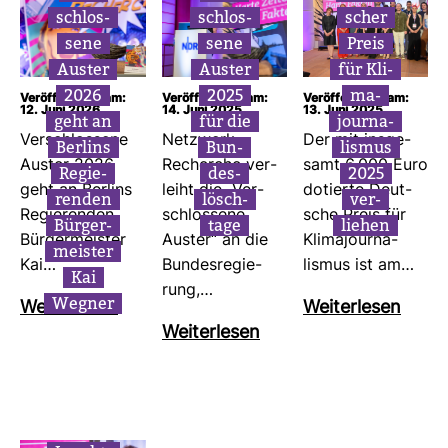
schlos­
schlos­
scher
sene
sene
Preis
Auster
Auster
für Kli­
2026
2025
ma­
Veröffentlicht am:
Veröffentlicht am:
Veröffentlicht am:
12. Juni 2026
14. Juni 2025
13. Juni 2025
geht an
für die
jour­na­
Ver­schlos­sene
Netz­werk
Der mit ins­ge­
Ber­lins
Bun­
lismus
Auster 2026
Recherche ver­
samt 6.000 Euro
Regie­
des­
2025
geht an Ber­lins
leiht die „Ver­
dotierte Deut­
renden
lösch­
ver­
Regie­renden
schlos­sene
sche Preis für
Bür­ger­
tage
liehen
Bür­ger­meister
Auster“ an die
Kli­ma­jour­na­
meister
Kai…
Bun­des­re­gie­
lismus ist am…
Kai
rung,…
Wegner
Wei­ter­lesen
Wei­ter­lesen
Wei­ter­lesen