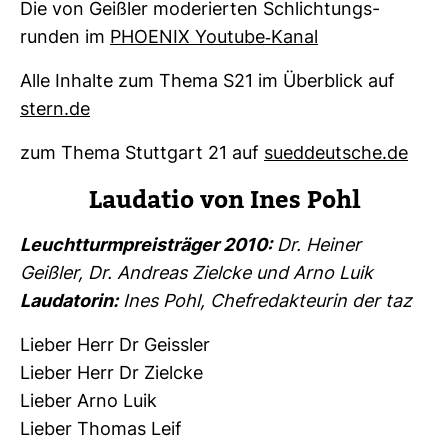
Die von Geißler mode­rierten Schlich­tungs­
runden im
PHOENIX You­tube-​Kanal
Alle Inhalte zum Thema S21 im Über­blick auf
stern.de
zum Thema Stutt­gart 21 auf
sued­deut­sche.de
Lau­datio von Ines Pohl
Leucht­turm­preis­träger 2010:
Dr. Heiner
Geißler, Dr. Andreas Zielcke und Arno Luik
Lau­da­torin:
Ines Pohl, Chef­re­dak­teurin der taz
Lieber Herr Dr Geissler
Lieber Herr Dr Zielcke
Lieber Arno Luik
Lieber Thomas Leif