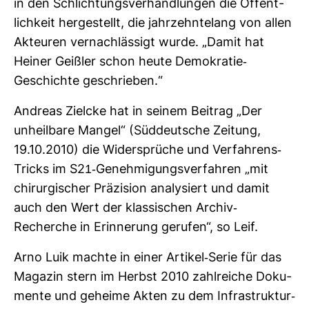
in den Schlich­tungs­ver­hand­lungen die Öffent­
lich­keit her­ge­stellt, die jahr­zehn­te­lang von allen
Akteuren ver­nach­läs­sigt wurde. „Damit hat
Heiner Geißler schon heute Demo­kratie-​
Geschichte geschrieben.“
Andreas Zielcke hat in seinem Bei­trag „Der
unheil­bare Mangel“ (Süd­deut­sche Zei­tung,
19.10.2010) die Wider­sprüche und Ver­fah­rens-​
Tricks im S21-​Geneh­mi­gungs­ver­fahren „mit
chir­ur­gi­scher Prä­zi­sion ana­ly­siert und damit
auch den Wert der klas­si­schen Archiv-​
Recherche in Erin­ne­rung gerufen“, so Leif.
Arno Luik machte in einer Artikel-​Serie für das
Magazin stern im Herbst 2010 zahl­reiche Doku­
mente und geheime Akten zu dem Infra­struktur-​