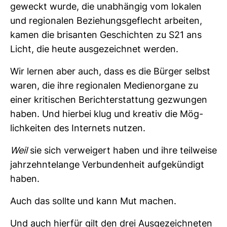
geweckt wurde, die unab­hängig vom lokalen
und regio­nalen Bezie­hungs­ge­flecht arbeiten,
kamen die bri­santen Geschichten zu S21 ans
Licht, die heute aus­ge­zeichnet werden.
Wir lernen aber auch, dass es die Bürger selbst
waren, die ihre regio­nalen Medi­en­or­gane zu
einer kri­ti­schen Bericht­erstat­tung gezwungen
haben. Und hierbei klug und kreativ die Mög­
lich­keiten des Inter­nets nutzen.
Weil
sie sich ver­wei­gert haben und ihre teil­weise
jahr­zehn­te­lange Ver­bun­den­heit auf­ge­kün­digt
haben.
Auch das sollte und kann Mut machen.
Und auch hierfür gilt den drei Aus­ge­zeich­neten