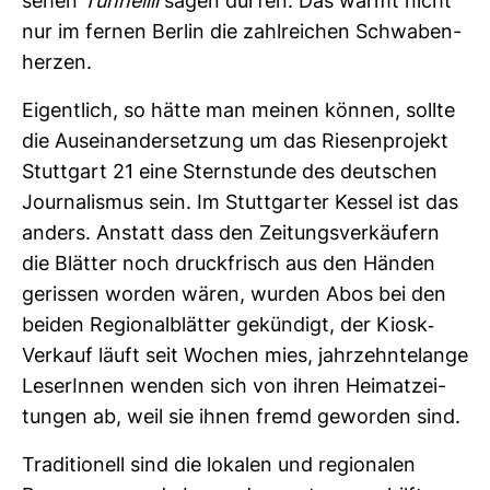
sehen
Tun­nellll
sagen dürfen. Das wärmt nicht
nur im fernen Berlin die zahl­rei­chen Schwa­ben­
herzen.
Eigent­lich, so hätte man meinen können, sollte
die Aus­ein­an­der­set­zung um das Rie­sen­pro­jekt
Stutt­gart 21 eine Stern­stunde des deut­schen
Jour­na­lismus sein. Im Stutt­garter Kessel ist das
anders. Anstatt dass den Zei­tungs­ver­käu­fern
die Blätter noch druck­frisch aus den Händen
gerissen worden wären, wurden Abos bei den
beiden Regio­nal­blätter gekün­digt, der Kiosk-​
Ver­kauf läuft seit Wochen mies, jahr­zehn­te­lange
Lese­rInnen wenden sich von ihren Hei­mat­zei­
tungen ab, weil sie ihnen fremd geworden sind.
Tra­di­tio­nell sind die lokalen und regio­nalen