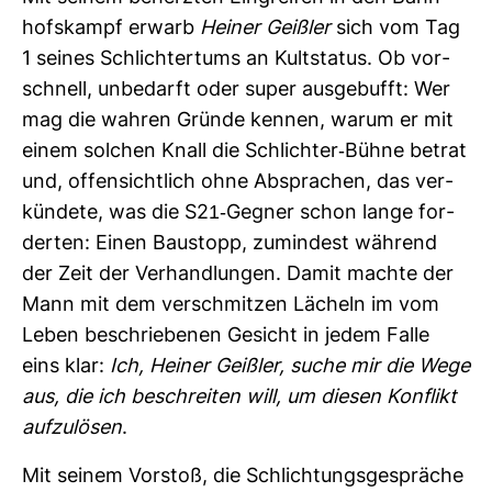
hofs­kampf erwarb
Heiner Geißler
sich vom Tag
1 seines Schlich­ter­tums an Kult­status. Ob vor­
schnell, unbe­darft oder super aus­ge­bufft: Wer
mag die wahren Gründe kennen, warum er mit
einem sol­chen Knall die Schlichter-​Bühne betrat
und, offen­sicht­lich ohne Abspra­chen, das ver­
kün­dete, was die S21-​Gegner schon lange for­
derten: Einen Bau­stopp, zumin­dest wäh­rend
der Zeit der Ver­hand­lungen. Damit machte der
Mann mit dem ver­schmitzen Lächeln im vom
Leben beschrie­benen Gesicht in jedem Falle
eins klar:
Ich, Heiner Geißler, suche mir die Wege
aus, die ich beschreiten will, um diesen Kon­flikt
auf­zu­lösen
.
Mit seinem Vor­stoß, die Schlich­tungs­ge­spräche