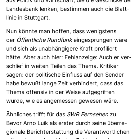
aus Politik und Wirt­schaft, die die Geschicke der
Lan­des­bank lenken, bestimmen auch die Blatt­
linie in Stutt­gart.
Nun könnte man hoffen, dass wenigs­tens
der
Öffent­liche Rund­funk
ein­ge­sprungen wäre
und sich als unab­hän­gi­gere Kraft pro­fi­liert
hätte. Aber auch hier: Fehl­an­zeige: Auch er ver­
schlief in weiten Teilen das Thema. Kri­tiker
sagen: der poli­ti­sche Ein­fluss auf den Sender
habe bewußt lange Zeit ver­hin­dert, dass das
Thema offensiv in der Weise auf­ge­griffen
wurde, wie es ange­messen gewesen wäre.
Ähn­li­ches trifft für das
SWR Fern­sehen
zu.
Bevor Arno Luik als erster durch seine über­re­
gio­nale Bericht­erstat­tung die Ver­ant­wort­li­chen