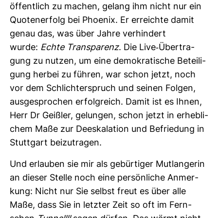
öffent­lich zu machen, gelang ihm nicht nur ein
Quo­ten­er­folg bei Phoenix. Er erreichte damit
genau das, was über Jahre ver­hin­dert
wurde:
Echte Trans­pa­renz
. Die Live-​Über­tra­
gung zu nutzen, um eine demo­kra­ti­sche Betei­li­
gung herbei zu führen, war schon jetzt, noch
vor dem Schlich­ter­spruch und seinen Folgen,
aus­ge­spro­chen erfolg­reich. Damit ist es Ihnen,
Herr Dr Geißler, gelungen, schon jetzt in erheb­li­
chem Maße zur Dees­ka­la­tion und Befrie­dung in
Stutt­gart bei­zu­tragen.
Und erlauben sie mir als gebür­tiger Mut­lang­erin
an dieser Stelle noch eine per­sön­liche Anmer­
kung: Nicht nur Sie selbst freut es über alle
Maße, dass Sie in letzter Zeit so oft im Fern­