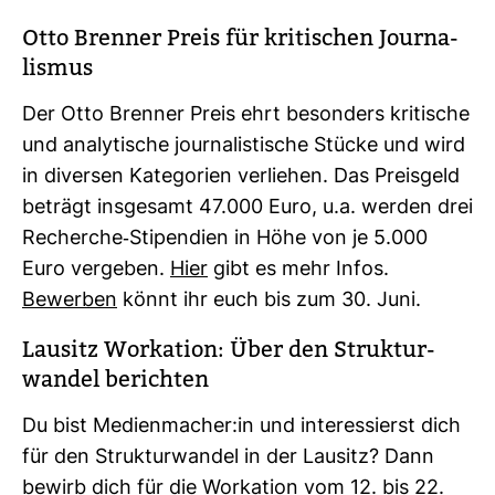
Otto Brenner Preis für kri­ti­schen Jour­na­
lismus
Der Otto Brenner Preis ehrt beson­ders kri­ti­sche
und ana­ly­ti­sche jour­na­lis­ti­sche Stücke und wird
in diversen Kate­go­rien ver­liehen. Das Preis­geld
beträgt ins­ge­samt 47.000 Euro, u.a. werden drei
Recherche-​Sti­pen­dien in Höhe von je 5.000
Euro ver­geben.
Hier
gibt es mehr Infos.
Bewerben
könnt ihr euch bis zum 30. Juni.
Lau­sitz Work­a­tion: Über den Struk­tur­
wandel berichten
Du bist Medi­en­ma­cher:in und inter­es­sierst dich
für den Struk­tur­wandel in der Lau­sitz? Dann
bewirb dich für die Work­a­tion vom 12. bis 22.