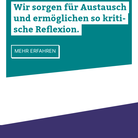
Wir sorgen für Aus­tausch
und ermög­li­chen so kri­ti­
sche Refle­xion.
MEHR ERFAHREN