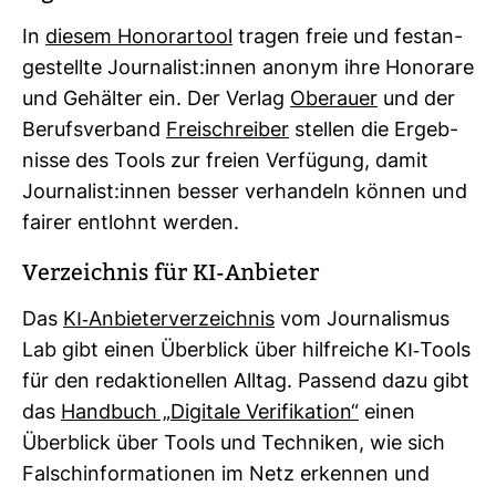
In
diesem Hono­rar­tool
tragen freie und fest­an­
ge­stellte Jour­na­list:innen anonym ihre Hono­rare
und Gehälter ein. Der Verlag
Ober­auer
und der
Berufs­ver­band
Frei­schreiber
stellen die Ergeb­
nisse des Tools zur freien Ver­fü­gung, damit
Jour­na­list:innen besser ver­han­deln können und
fairer ent­lohnt werden.
Ver­zeichnis für KI-​Anbieter
Das
KI-​Anbie­ter­ver­zeichnis
vom Jour­na­lismus
Lab gibt einen Über­blick über hilf­reiche KI-​Tools
für den redak­tio­nellen Alltag. Pas­send dazu gibt
das
Hand­buch „Digi­tale Veri­fi­ka­tion“
einen
Über­blick über Tools und Tech­niken, wie sich
Falsch­in­for­ma­tionen im Netz erkennen und