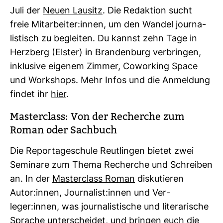
Juli der
Neuen Lau­sitz
. Die Redak­tion sucht
freie Mit­ar­beiter:innen, um den Wandel jour­na­
lis­tisch zu begleiten. Du kannst zehn Tage in
Herz­berg (Elster) in Bran­den­burg ver­bringen,
inklu­sive eigenem Zimmer, Cowor­king Space
und Work­shops. Mehr Infos und die Anmel­dung
findet ihr
hier
.
Mas­ter­class: Von der Recherche zum
Roman oder Sach­buch
Die Repor­ta­ge­schule Reut­lingen bietet zwei
Semi­nare zum Thema Recherche und Schreiben
an. In der
Mas­ter­class Roman
dis­ku­tieren
Autor:innen, Jour­na­list:innen und Ver­
leger:innen, was jour­na­lis­ti­sche und lite­ra­ri­sche
Sprache unter­scheidet, und bringen euch die