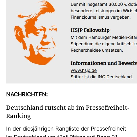
NACH­RICHTEN:
Deutsch­land rutscht ab im Pres­se­frei­heit-​
Ran­king
In der dies­jäh­rigen
Rang­liste der Pres­se­frei­heit