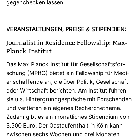
gegen­che­cken lassen.
VER­AN­STAL­TUNGEN, PREISE & STI­PEN­DIEN:
Jour­na­list in Resi­dence Fel­low­ship: Max-​
Planck-​Institut
Das Max-​Planck-​Institut für Gesell­schafts­for­
schung (MPIfG) bietet ein Fel­low­ship für Medi­
en­schaf­fende an, die über Politik, Gesell­schaft
oder Wirt­schaft berichten. Am Institut führen
sie u.a. Hin­ter­grund­ge­spräche mit For­schenden
und ver­tiefen ein eigenes Recher­che­thema.
Zudem gibt es ein monat­li­ches Sti­pen­dium von
3.500 Euro. Der
Gast­auf­ent­halt
in Köln kann
zwi­schen sechs Wochen und drei Monaten