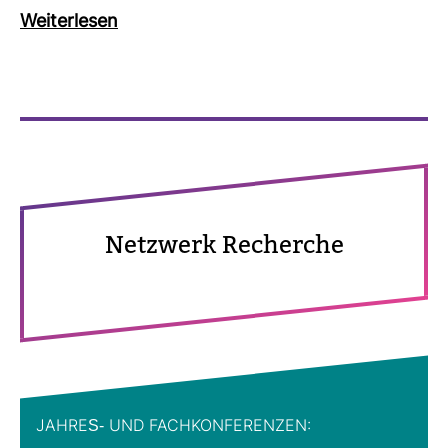
Wei­ter­lesen
Netz­werk Recherche
JAHRES-​ UND FACH­KON­FE­RENZEN: