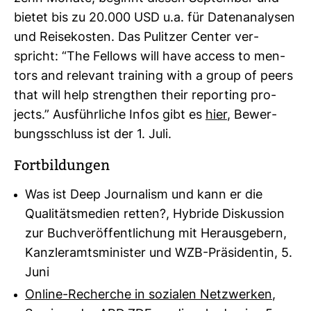
bietet bis zu 20.000 USD u.a. für Daten­ana­lysen
und Rei­se­kosten. Das Pulitzer Center ver­
spricht: “The Fel­lows will have access to men­
tors and rele­vant trai­ning with a group of peers
that will help streng­then their repor­ting pro­
jects.” Aus­führ­liche Infos gibt es
hier
, Bewer­
bungs­schluss ist der 1. Juli.
Fort­bil­dungen
Was ist Deep Journalism und kann er die
Qualitätsmedien retten?, Hybride Diskussion
zur Buchveröffentlichung mit Herausgebern,
Kanzleramtsminister und WZB-Präsidentin, 5.
Juni
Online-Recherche in sozialen Netzwerken
,