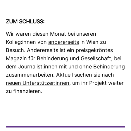
ZUM SCHLUSS:
Wir waren diesen Monat bei unseren
Kolleg:innen von
ande­rer­seits
in Wien zu
Besuch. Ande­rer­seits ist ein preis­ge­kröntes
Magazin für Behin­de­rung und Gesell­schaft, bei
dem Jour­na­list:innen mit und ohne Behin­de­rung
zusam­men­ar­beiten. Aktuell suchen sie nach
neuen Unter­stützer:innen
, um ihr Pro­jekt weiter
zu finan­zieren.