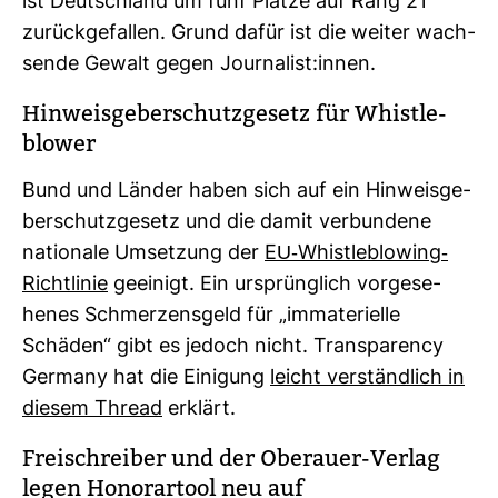
ist Deutsch­land um fünf Plätze auf Rang 21
zurück­ge­fallen. Grund dafür ist die weiter wach­
sende Gewalt gegen Jour­na­list:innen.
Hin­weis­ge­ber­schutz­ge­setz für Whist­le­
blower
Bund und Länder haben sich auf ein Hin­weis­ge­
ber­schutz­ge­setz und die damit ver­bun­dene
natio­nale Umset­zung der
EU-​Whist­le­blo­wing-​
Richt­linie
geei­nigt. Ein ursprüng­lich vor­ge­se­
henes Schmer­zens­geld für „imma­te­ri­elle
Schäden“ gibt es jedoch nicht. Trans­pa­rency
Ger­many hat die Eini­gung
leicht ver­ständ­lich in
diesem Thread
erklärt.
Frei­schreiber und der Ober­auer-​Verlag
legen Hono­rar­tool neu auf