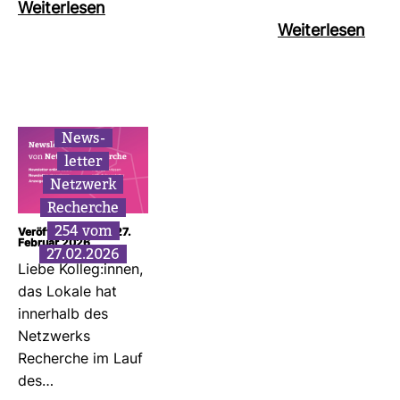
Wei­ter­lesen
Wei­ter­lesen
News­
letter
Netz­werk
Recherche
254 vom
Veröffentlicht am: 27.
Februar 2026
27.02.2026
Liebe Kolleg:innen,
das Lokale hat
inner­halb des
Netz­werks
Recherche im Lauf
des…