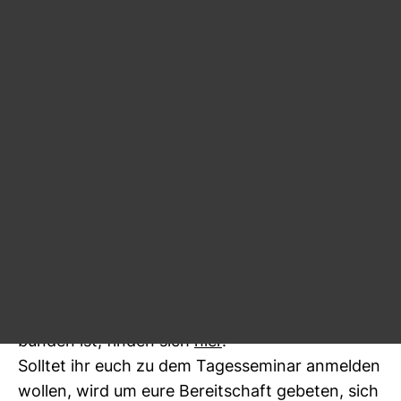
list:innen unter unseren Mit­glie­dern ein Trai­ning
in Sicher­heit bei der digi­talen Recherche an. Als
Fach­trainer:innen wurden dafür Ann­kathrin
Weis und Daniel Moß­bru­cker gewonnen.
Das ganz­tä­gige Trai­ning findet am Don­nerstag,
15. Juni von 9:30 bis 17:30 Uhr statt. Eure Reise
nach Ham­burg zur Jah­res­kon­fe­renz könnt ihr
also zusätz­lich für diese Fort­bil­dungs­ver­an­stal­
tung nutzen. Das Trai­ning ist für euch (und NR)
kos­ten­frei. Der SPIEGEL stellt freund­li­cher­weise
einen Tagungs­raum zur Ver­fü­gung, dafür
danken wir. Nähere Infor­ma­tionen zum Trai­
ning, wel­ches mit einem For­schungs­pro­jekt ver­
bunden ist, finden sich
hier
.
Solltet ihr euch zu dem Tages­se­minar anmelden
wollen, wird um eure Bereit­schaft gebeten, sich