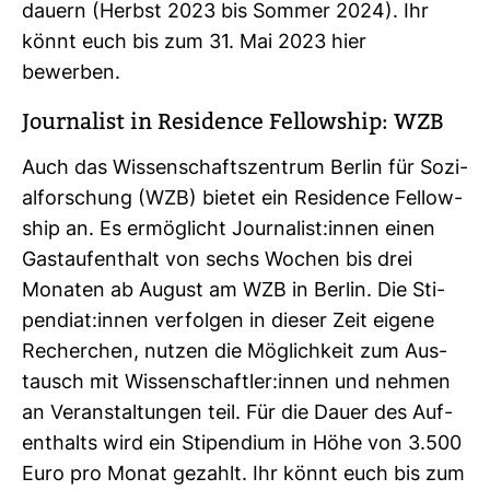
dauern (Herbst 2023 bis Sommer 2024). Ihr
könnt euch bis zum 31. Mai 2023 hier
bewerben.
Jour­na­list in Resi­dence Fel­low­ship: WZB
Auch das Wis­sen­schafts­zen­trum Berlin für Sozi­
al­for­schung (WZB) bietet ein Resi­dence Fel­low­
ship an. Es ermög­licht Jour­na­list:innen einen
Gast­auf­ent­halt von sechs Wochen bis drei
Monaten ab August am WZB in Berlin. Die Sti­
pen­diat:innen ver­folgen in dieser Zeit eigene
Recher­chen, nutzen die Mög­lich­keit zum Aus­
tausch mit Wis­sen­schaftler:innen und nehmen
an Ver­an­stal­tungen teil. Für die Dauer des Auf­
ent­halts wird ein Sti­pen­dium in Höhe von 3.500
Euro pro Monat gezahlt. Ihr könnt euch bis zum