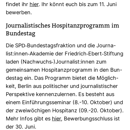
findet ihr
hier
. Ihr könnt euch bis zum 11. Juni
bewerben.
Jour­na­lis­ti­sches Hos­pi­tanz­pro­gramm im
Bun­destag
Die SPD-​Bun­des­tags­frak­tion und die Jour­na­
list:innen-​Aka­demie der Fried­rich-​Ebert-​Stif­tung
laden (Nach­wuchs-​)Jour­na­list:innen zum
gemein­samen Hos­pi­tanz­pro­gramm in den Bun­
destag ein. Das Pro­gramm bietet die Mög­lich­
keit, Berlin aus poli­ti­scher und jour­na­lis­ti­scher
Per­spek­tive ken­nen­zu­lernen. Es besteht aus
einem Ein­füh­rungs­se­minar (8.-10. Oktober) und
der zwei­wö­chigen Hos­pi­tanz (09.-20. Oktober).
Mehr Infos gibt es
hier
, Bewer­bungs­schluss ist
der 30. Juni.