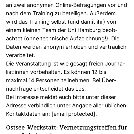
an zwei anonymen Online-​Befra­gungen vor und
nach dem Trai­ning zu betei­ligen. Außerdem
wird das Trai­ning selbst (und damit ihr) von
einem kleinen Team der Uni Ham­burg beob­
achtet (ohne tech­ni­sche Auf­zeich­nung!). Die
Daten werden anonym erhoben und ver­trau­lich
ver­ar­beitet.
Die Ver­an­stal­tung ist wie gesagt freien Jour­na­
list:innen vor­be­halten. Es können 12 bis
maximal 14 Per­sonen teil­nehmen. Bei Über­
nach­frage ent­scheidet das Los.
Bei Inter­esse meldet euch bitte unter dieser
Adresse ver­bind­lich unter Angabe aller übli­chen
Kon­takt­daten an:
[email pro­tected]
.
Ostsee-​Werk­statt: Ver­net­zungs­treffen für