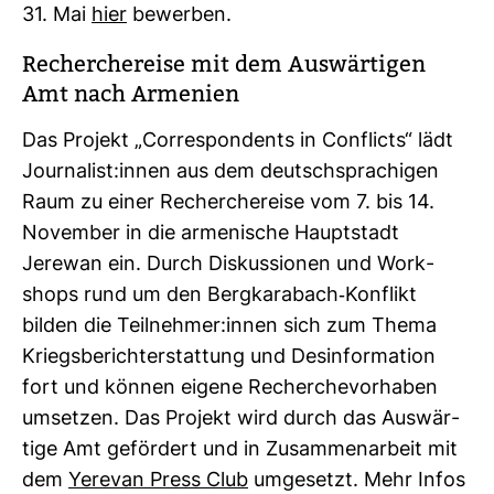
31. Mai
hier
bewerben.
Recher­che­reise mit dem Aus­wär­tigen
Amt nach Arme­nien
Das Pro­jekt „Cor­re­spondents in Con­flicts“ lädt
Jour­na­list:innen aus dem deutsch­spra­chigen
Raum zu einer Recher­che­reise vom 7. bis 14.
November in die arme­ni­sche Haupt­stadt
Jerewan ein. Durch Dis­kus­sionen und Work­
shops rund um den Berg­ka­ra­bach-​Kon­flikt
bilden die Teil­nehmer:innen sich zum Thema
Kriegs­be­richt­erstat­tung und Des­in­for­ma­tion
fort und können eigene Recher­che­vor­haben
umsetzen. Das Pro­jekt wird durch das Aus­wär­
tige Amt geför­dert und in Zusam­men­ar­beit mit
dem
Yerevan Press Club
umge­setzt. Mehr Infos