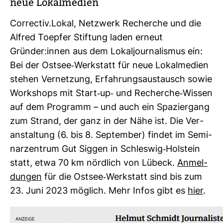
neue Lokal­me­dien
Cor­rectiv.Lokal, Netz­werk Recherche und die
Alfred Toepfer Stif­tung laden erneut
Gründer:innen aus dem Lokal­jour­na­lismus ein:
Bei der Ostsee-​Werk­statt für neue Lokal­me­dien
stehen Ver­net­zung, Erfah­rungs­aus­tausch sowie
Work­shops mit Start-​up-​ und Recherche-​Wissen
auf dem Pro­gramm – und auch ein Spa­zier­gang
zum Strand, der ganz in der Nähe ist. Die Ver­
an­stal­tung (6. bis 8. Sep­tember) findet im Semi­
nar­zen­trum Gut Siggen in Schleswig-​Hol­stein
statt, etwa 70 km nörd­lich von Lübeck.
Anmel­
dungen
für die Ostsee-​Werk­statt sind bis zum
23. Juni 2023 mög­lich. Mehr Infos gibt es
hier
.