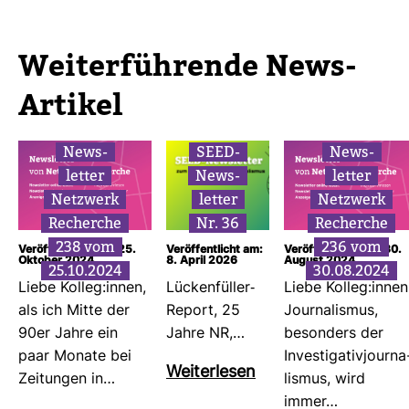
Wei­ter­füh­rende News-​
Artikel
News­
SEED-​
News­
letter
News­
letter
Netz­werk
letter
Netz­werk
Recherche
Nr. 36
Recherche
238 vom
236 vom
Veröffentlicht am: 25.
Veröffentlicht am:
Veröffentlicht am: 30.
Oktober 2024
8. April 2026
August 2024
25.10.2024
30.08.2024
Liebe Kolleg:innen,
Lücken­füller-​
Liebe Kolleg:innen
als ich Mitte der
Report, 25
Jour­na­lismus,
90er Jahre ein
Jahre NR,…
beson­ders der
paar Monate bei
Inves­ti­ga­ti­vjour­na
Wei­ter­lesen
Zei­tungen in…
lismus, wird
immer…