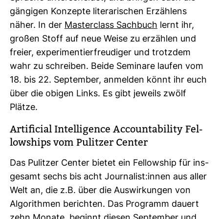
gän­gigen Kon­zepte lite­ra­ri­schen Erzäh­lens
näher. In der
Mas­ter­class Sach­buch
lernt ihr,
großen Stoff auf neue Weise zu erzählen und
freier, expe­ri­men­tier­freu­diger und trotzdem
wahr zu schreiben. Beide Semi­nare laufen vom
18. bis 22. Sep­tember, anmelden könnt ihr euch
über die obigen Links. Es gibt jeweils zwölf
Plätze.
Arti­fi­cial Intel­li­gence Accoun­ta­bi­lity Fel­
low­ships vom Pulitzer Center
Das Pulitzer Center bietet ein Fel­low­ship für ins­
ge­samt sechs bis acht Jour­na­list:innen aus aller
Welt an, die z.B. über die Aus­wir­kungen von
Algo­rithmen berichten. Das Pro­gramm dauert
zehn Monate, beginnt diesen Sep­tember und