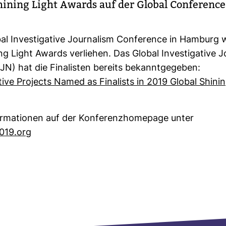
hi­ning Light Awards auf der Global Con­fe­renc
l Inves­ti­ga­tive Jour­na­lism Con­fe­rence in Ham­burg
ng Light Awards ver­liehen. Das Global Inves­ti­ga­tive Jo
JN) hat die Fina­listen bereits bekannt­ge­geben:
a­tive Pro­jects Named as Fina­lists in 2019 Global Shi­ni
or­ma­tionen auf der Kon­fe­renz­home­page unter
2019.org