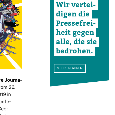
Wir ver­tei­
digen die
Pres­se­frei­
heit gegen
alle, die sie
bedrohen.
MEHR ERFAHREN
ive Jour­na­
vom 26.
19 in
on­fe­
Sep­