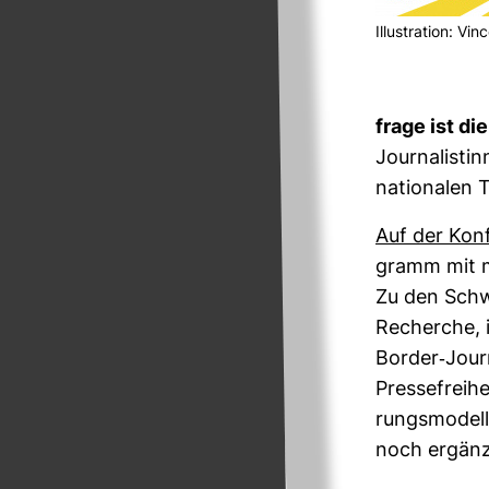
Illus­tra­tion: Vi
frage ist die
Jour­na­lis­
na­tio­nalen 
Auf der Kon­f
gramm mit me
Zu den Schwe
Recherche, in
Border-​Jour­
Pres­se­frei­
rungs­mo­del
noch ergänz