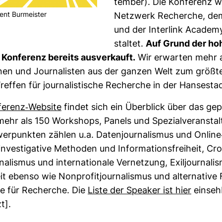
tember). Die Kon­fe­renz 
n­cent Bur­meister
Netz­werk Recherche, de
und der Inter­link Aca­dem
staltet.
Auf Grund der ho
 Kon­fe­renz bereits aus­ver­kauft.
Wir erwarten mehr a
tinnen und Jour­na­listen aus der ganzen Welt zum größt
Treffen für jour­na­lis­ti­sche Recherche in der Han­se­sta
e­renz-​Web­site
findet sich ein Über­blick über das ge
hr als 150 Work­shops, Panels und Spe­zi­al­ver­an­stal
r­punkten zählen u.a. Daten­jour­na­lismus und Online-
ves­ti­ga­tive Methoden und Infor­ma­ti­ons­frei­heit, Cro
na­lismus und inter­na­tio­nale Ver­net­zung, Exil­jour­na­l
heit ebenso wie Non­pro­fit­jour­na­lismus und alter­na­tive 
le für Recherche. Die
Liste der Spe­aker ist hier
ein­seh
t].