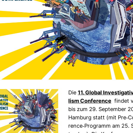
Die
11. Global Inves­ti­ga­t
lism Con­fe­rence
findet 
bis zum 29. Sep­tember 20
Ham­burg statt (mit Pre-​C
rence-​Pro­gramm am 25. 