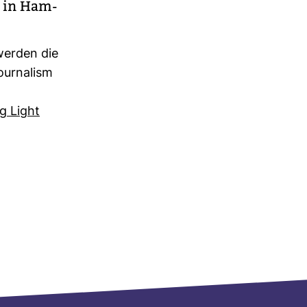
e in Ham­
 werden die
ur­na­lism
ng Light