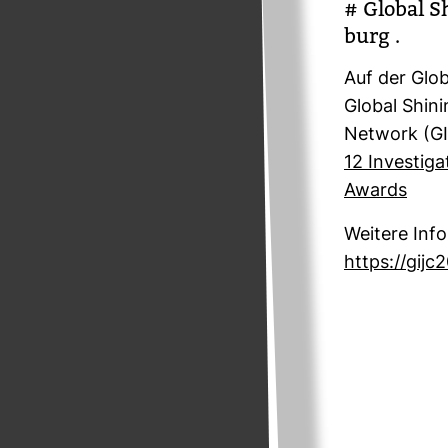
# Global S
burg .
Auf der Globa
Global Shi­ni
Net­work (GI
12 Inves­ti­g
Awards
Wei­tere Inf
https://gijc