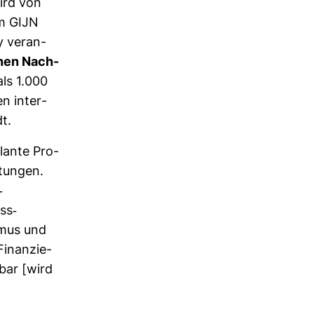
wird von
m GIJN
y ver­an­
hen Nach­
ls 1.000
en inter­
dt.
plante Pro­
­tungen.
​
ss-​
ismus und
Finan­zie­
bar [wird