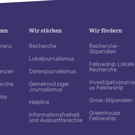
zen
Wir stärken
Wir fördern
erenz
Recherche
Recherche-
Stipendien
Lokaljournalismus
Fellowship Lokale
Recherche
enzen
Datenjournalismus
Investigativjourna
erche
Gemeinnütziger
us Fellowship
Journalismus
Day
Grow-Stipendien
Helpline
Greenhouse
Informationsfreiheit
Fellowship
und Auskunftsrechte