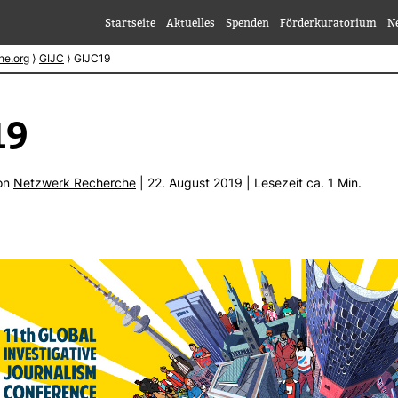
Startseite
Aktuelles
Spenden
Förderkuratorium
N
he.org
⟩
GIJC
⟩
GIJC19
19
von
Netz­werk Recherche
| 22. August 2019 | Lese­zeit ca. 1 Min.