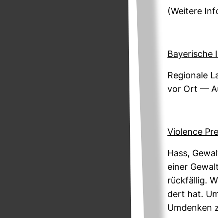
(Wei­tere Inf
Baye­ri­sche 
Regio­nale La
vor Ort — Au
Vio­lence Pre
Hass, Gewalt
einer Gewalt
rück­fällig.
dert hat. Um
Umdenken zu 