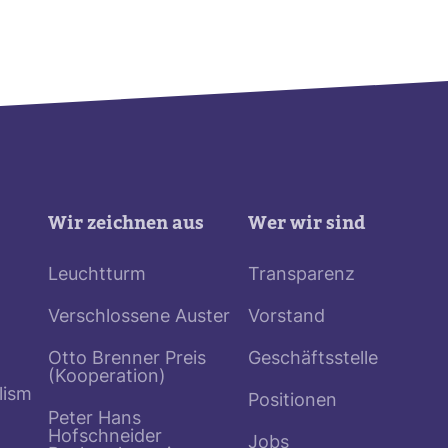
Wir zeichnen aus
Wer wir sind
Leuchtturm
Transparenz
Verschlossene Auster
Vorstand
Otto Brenner Preis
Geschäftsstelle
(Kooperation)
lism
Positionen
Peter Hans
Hofschneider
Jobs