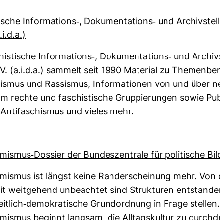
­ti­sche Infor­ma­tions-​, Doku­men­ta­tions-​ und Archiv­ste
i.d.a.)
his­ti­sche Infor­ma­tions-​, Doku­men­ta­tions-​ und Archiv­
. (a.i.d.a.) sam­melt seit 1990 Mate­rial zu The­men­be­
­lismus und Ras­sismus, Infor­ma­tionen von und über ne
em rechte und faschis­ti­sche Grup­pie­rungen sowie Publ
nti­fa­schismus und vieles mehr.
­mismus-​Dos­sier der Bun­des­zen­trale für poli­ti­sche Bil
e­mismus ist längst keine Rand­er­schei­nung mehr. Von 
eit weit­ge­hend unbe­achtet sind Struk­turen ent­stande
eit­lich-​demo­kra­ti­sche Grund­ord­nung in Frage stellen
e­mismus beginnt langsam, die All­tags­kultur zu durch­d