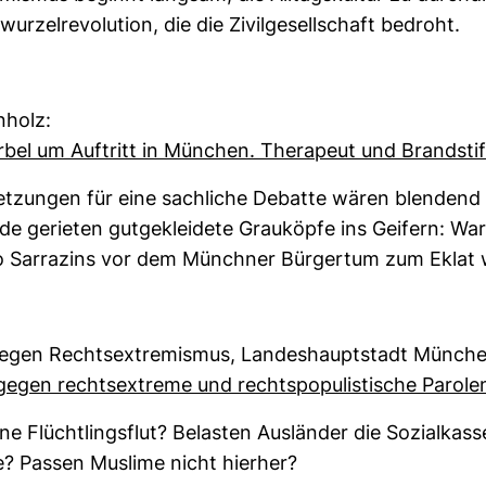
wur­zel­re­vo­lu­tion, die die Zivil­ge­sell­schaft bedroht.
­holz:
rbel um Auf­tritt in Mün­chen. The­ra­peut und Brand­sti
set­zungen für eine sach­liche Debatte wären blen­den
 gerieten gut­ge­klei­dete Grau­köpfe ins Gei­fern: W
ilo Sar­ra­zins vor dem Münchner Bür­gertum zum Eklat
gegen Rechts­ex­tre­mismus, Lan­des­haupt­stadt Mün­ch
egen rechts­ex­treme und rechts­po­pu­lis­ti­sche Parole
e Flücht­lings­flut? Belasten Aus­länder die Sozi­al­kas
e? Passen Mus­lime nicht hierher?