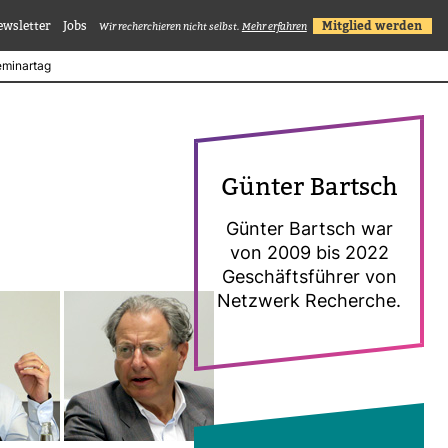
ewsletter
Jobs
Mitglied werden
Wir recherchieren nicht selbst.
Mehr erfahren
eminartag
Günter Bartsch
Günter Bartsch war
von 2009 bis 2022
Geschäfts­führer von
Netz­werk Recherche.