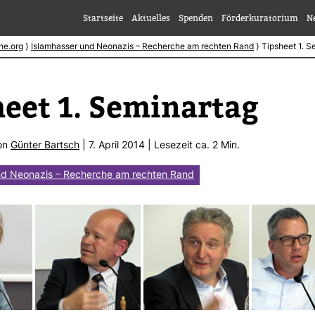
Startseite
Aktuelles
Spenden
Förderkuratorium
N
he.org
⟩
Islamhasser und Neonazis – Recherche am rechten Rand
⟩
Tipsheet 1. S
heet 1. Semi­nartag
von
Günter Bartsch
| 7. April 2014 | Lese­zeit ca. 2 Min.
nd Neonazis – Recherche am rechten Rand