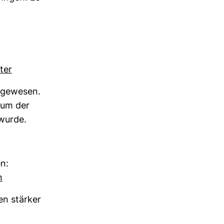
fter
d gewesen.
arum der
 wurde.
en:
n
sen stärker