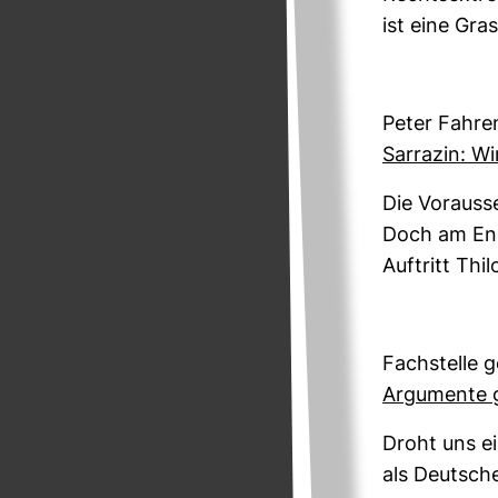
ist eine Gras­
Peter Fah­ren
Sar­razin: Wi
Die Vor­aus­
Doch am Ende
Auf­tritt Th
Fach­stelle 
Argu­mente g
Droht uns ein
als Deut­sch