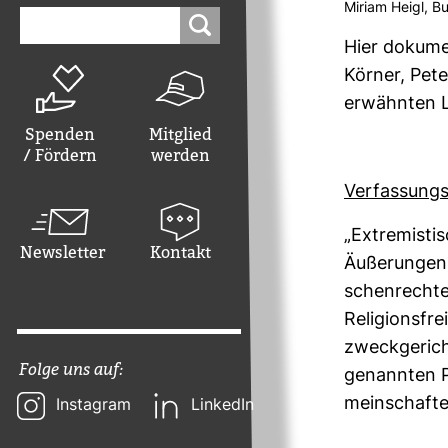
Miriam Heigl, Bu
Suchen
nach:
Hier doku­me
Körner, Pete
erwähnten L
Spenden
Mitglied
/ Fördern
werden
Ver­fas­sung
„Extre­mis­t
Newsletter
Kontakt
Äuße­rungen 
schen­rechte 
Reli­gi­ons­f
zweck­ge­rich
Folge uns auf:
genannten Pr
mein­schafte
Instagram
LinkedIn