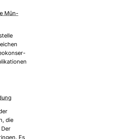
lle Mün­
stelle
rei­chen
o­kon­ser­
i­ka­tionen
­dung
der
n, die
. Der
ringen. Es