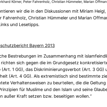
rk­hard Körner, Peter Fah­ren­holz, Chris­tian Hüm­meler, Marian Offman
n­tieren wir die in den Dis­kus­sionen mit Miriam Heigl,
r Fah­ren­holz, Chris­tian Hüm­meler und Marian Offma
inks und Lese­tipps.
s­schutz­be­richt Bayern 2013
i­sche Bestre­bungen im Zusam­men­hang mit islam­feind­l
richten sich gegen die im Grund­ge­setz kon­kre­ti­sie
(Art. 1 GG), das Dis­kri­mi­nie­rungs­verbot (Art. 3 GG) 
rei­heit (Art. 4 GG). Als extre­mis­tisch sind bestimmte zi
­tete Ver­hal­tens­weisen zu beur­teilen, die die Gel­tung
in­zi­pien für Mus­lime und den Islam und seine Glau­b
n außer Kraft setzen bzw. besei­tigen wollen.“