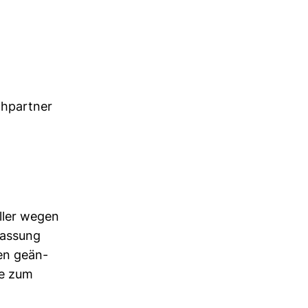
ch­partner
aller wegen
las­sung
ven geän­
he zum