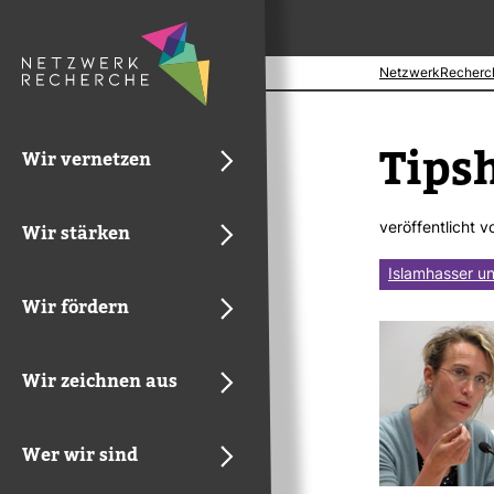
NetzwerkRecherc
Tips­
Wir vernetzen
ver­öf­fent­licht 
Wir stärken
Islamhasser u
Wir fördern
Wir zeichnen aus
Wer wir sind