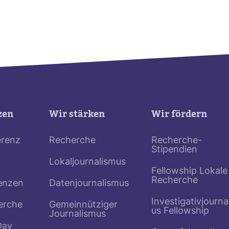
zen
Wir stärken
Wir fördern
erenz
Recherche
Recherche-
Stipendien
Lokaljournalismus
Fellowship Lokale
Recherche
enzen
Datenjournalismus
Investigativjourna
erche
Gemeinnütziger
us Fellowship
Journalismus
Day