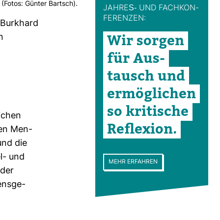
 (Fotos: Günter Bartsch).
JAHRES-​ UND FACH­KON­
FE­RENZEN:
 Burk­hard
Wir sorgen
n
für Aus­
tausch und
ermög­li­chen
so kri­ti­sche
i­chen
Refle­xion.
rten Men­
und die
el- und
MEHR ERFAHREN
 der
ens­ge­