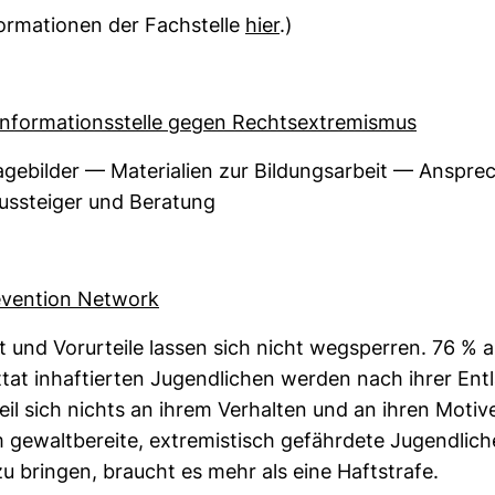
or­ma­tionen der Fach­stelle
hier
.)
Infor­ma­ti­ons­stelle gegen Rechts­ex­tre­mismus
ge­bilder — Mate­ria­lien zur Bil­dungs­ar­beit — Anspre
s­steiger und Bera­tung
­ven­tion Net­work
 und Vor­ur­teile lassen sich nicht weg­sperren. 76 % 
tat inhaf­tierten Jugend­li­chen werden nach ihrer Ent­
 Weil sich nichts an ihrem Ver­halten und an ihren Moti
 gewalt­be­reite, extre­mis­tisch gefähr­dete Jugend­lic
bringen, braucht es mehr als eine Haft­strafe.