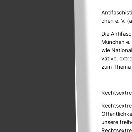
Anti­fa­schis
chen e. V. (a.
Die Anti­fa­sc
Mün­chen e. V
wie Natio­na
va­tive, extr
zum Thema A
Rechts­ex­tre
Rechts­ex­tr
Öffent­lich­k
unsere frei­h
Rechts­ex­tr