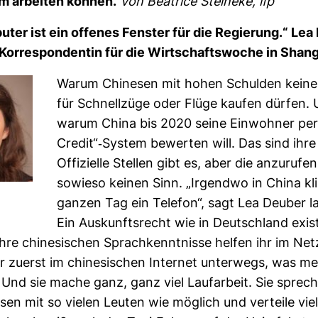
em arbeiten können.
Von Bea­trice Stei­neke, ifp
ter ist ein offenes Fenster für die Regie­rung.“ Le
 Kor­re­spon­dentin für die Wirt­schafts­woche in Shan
Warum Chi­nesen mit hohen Schulden keine
für Schnell­züge oder Flüge kaufen dürfen.
warum China bis 2020 seine Ein­wohner per
Credit“-​System bewerten will. Das sind ihr
Offi­zi­elle Stellen gibt es, aber die anzu­ruf
sowieso keinen Sinn. „Irgendwo in China kli
ganzen Tag ein Telefon“, sagt Lea Deuber l
Ein Aus­kunfts­recht wie in Deutsch­land exis­
hre chi­ne­si­schen Sprach­kennt­nisse helfen ihr im Net
r zuerst im chi­ne­si­schen Internet unter­wegs, was me
. Und sie mache ganz, ganz viel Lauf­ar­beit. Sie sprech
ssen mit so vielen Leuten wie mög­lich und ver­teile viel