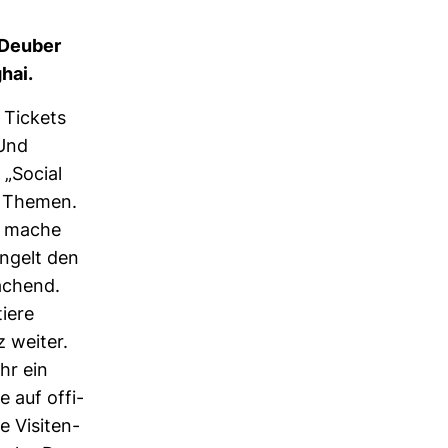
a Deuber
ghai.
 Tickets
 Und
 „Social
e Themen.
en mache
n­gelt den
achend.
tiere
z weiter.
hr ein
e auf offi­
e Visi­ten­