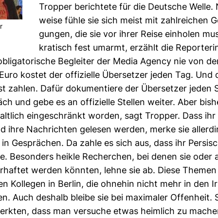
Tropper berich­tete für die Deut­sche Welle. 
weise fühle sie sich meist mit zahl­rei­chen 
r
gungen, die sie vor ihrer Reise ein­holen mu
kra­tisch fest umarmt, erzählt die Repor­teri
obli­ga­to­ri­sche Begleiter der Media Agency nie von de
Euro kostet der offi­zi­elle Über­setzer jeden Tag. Und
list zahlen. Dafür doku­men­tiere der Über­setzer jeden 
h und gebe es an offi­zi­elle Stellen weiter. Aber bishe
alt­lich ein­ge­schränkt worden, sagt Tropper. Dass ihr
d ihre Nach­richten gelesen werden, merke sie aller­d
in Gesprä­chen. Da zahle es sich aus, dass ihr Per­si
. Beson­ders heikle Recher­chen, bei denen sie oder
ver­haftet werden könnten, lehne sie ab. Diese Themen 
gen Kol­legen in Berlin, die ohnehin nicht mehr in den I
en. Auch des­halb bleibe sie bei maxi­maler Offen­heit. 
rkten, dass man ver­suche etwas heim­lich zu mache