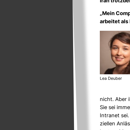
Iran trotzd
„Mein Com­pu
arbeitet als
Lea Deuber
nicht. Aber i
Sie sei imme
Intranet sei
zi­ellen Anlä