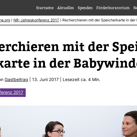
Startseite
Aktuelles
Spenden
Förderkuratorium
N
he.org
⟩
NR-Jahreskonferenz 2017
⟩
Recherchieren mit der Speicherkarte in de
r­chieren mit der Spe
karte in der Baby­wind
von
Gast­bei­trag
| 13. Juni 2017 | Lese­zeit ca. 4 Min.
ferenz 2017