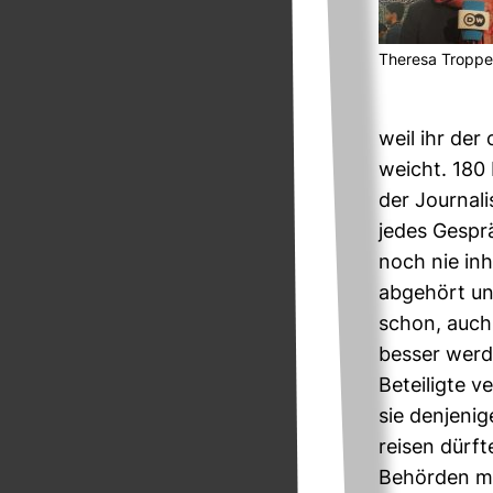
The­resa Troppe
weil ihr der 
weicht. 180 
der Jour­na­
jedes Gespräc
noch nie inh
abge­hört un
schon, auch 
besser werde
Betei­ligte 
sie den­je­ni
reisen dürft
Behörden me