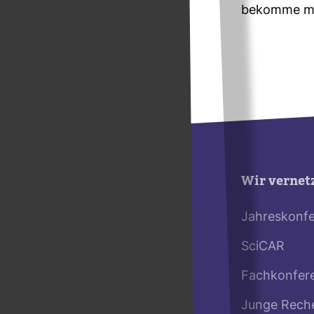
bekomme ma
Wir vernet
Jahreskonf
SciCAR
Fachkonfer
Junge Rech