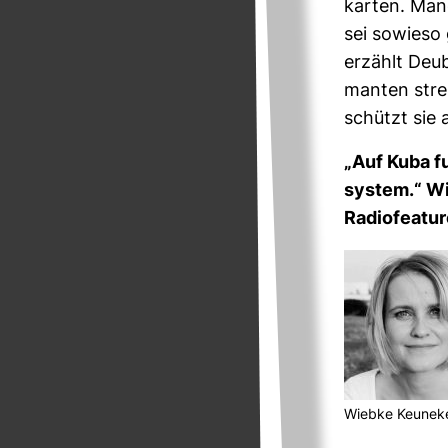
karten. Man
sei sowieso 
erzählt Deub
manten stre
schützt sie 
„Auf Kuba fu
system.“ Wie
Radio­fea­tu
Wiebke Keu­nek