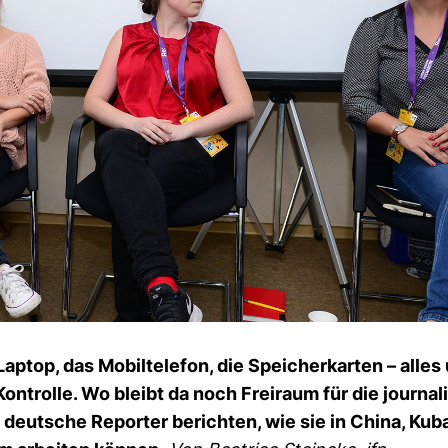
aptop, das Mobil­te­lefon, die Spei­cher­karten – alles
 Kon­trolle. Wo bleibt da noch Frei­raum für die jour­na­li
 deut­sche Reporter berichten, wie sie in China, Kub