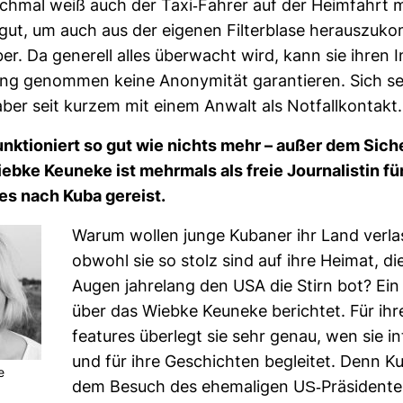
chmal weiß auch der Taxi-​Fahrer auf der Heim­fahrt 
gut, um auch aus der eigenen Fil­ter­blase her­aus­zu­
er. Da gene­rell alles über­wacht wird, kann sie ihren I
ng genommen keine Anony­mität garan­tieren. Sich se
aber seit kurzem mit einem Anwalt als Not­fall­kon­takt.
nk­tio­niert so gut wie nichts mehr – außer dem Siche
bke Keu­neke ist mehr­mals als freie Jour­na­listin für
res nach Kuba gereist.
Warum wollen junge Kubaner ihr Land ver­la
obwohl sie so stolz sind auf ihre Heimat, die
Augen jah­re­lang den USA die Stirn bot? E
über das Wiebke Keu­neke berichtet. Für ihr
fea­tures über­legt sie sehr genau, wen sie in
und für ihre Geschichten begleitet. Denn Ku
e
dem Besuch des ehe­ma­ligen US-​Prä­si­dent