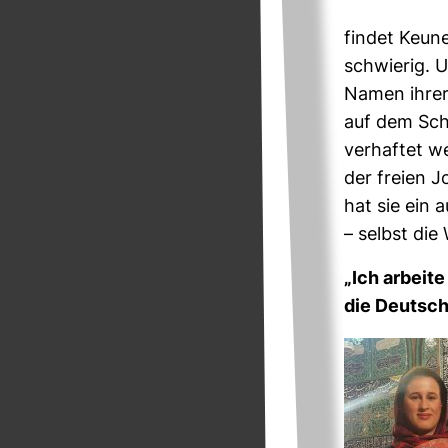
findet Keu­n
schwierig. U
Namen ihrer
auf dem Schi
ver­haftet w
der freien Jo
hat sie ein a
– selbst die
„Ich arbeite
die Deut­sch