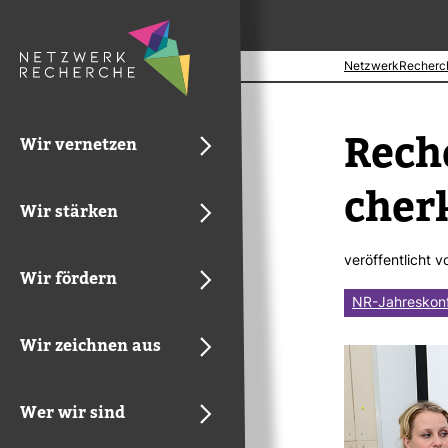
NetzwerkRecherc
Reche
Wir vernetzen
cher­
Wir stärken
ver­öf­fent­licht 
Wir fördern
NR-Jahreskon
Wir zeichnen aus
Wer wir sind