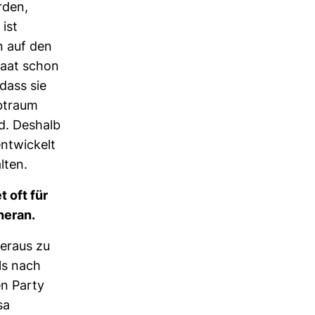
rden,
 ist
n auf den
taat schon
dass sie
b­traum
d. Des­halb
nt­wi­ckelt
lten.
t oft für
eheran.
eraus zu
ls nach
len Party
sa