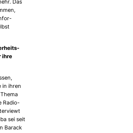
mehr. Das
kommen,
nfor­
lbst
r­heits­
 ihre
ssen,
 in ihren
in Thema
e Radio­
ter­viewt
ba sei seit
en Barack