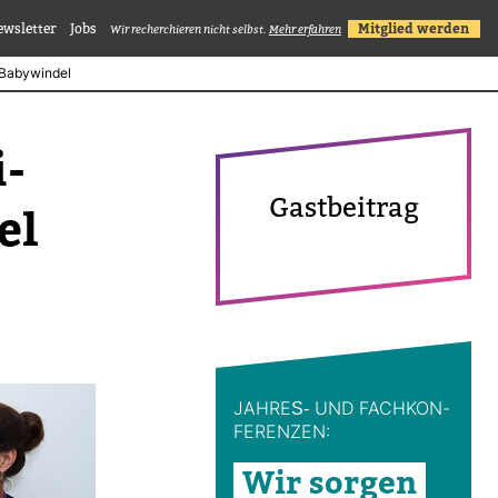
ewsletter
Jobs
Mitglied werden
Wir recherchieren nicht selbst.
Mehr erfahren
r Babywindel
i­
Gast­bei­trag
el
JAHRES-​ UND FACH­KON­
FE­RENZEN:
Wir sorgen