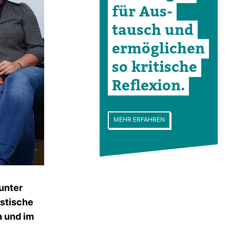
für Aus­
tausch und
ermög­li­chen
so kri­ti­sche
Refle­xion.
MEHR ERFAHREN
 unter
s­ti­sche
a und im