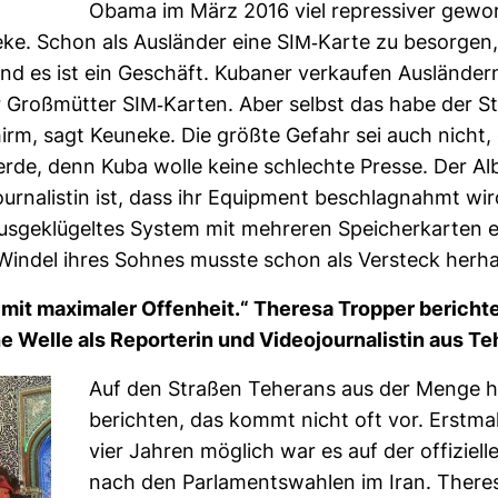
Obama im März 2016 viel repres­siver gewo
eke. Schon als Aus­länder eine SIM-​Karte zu besorgen,
nd es ist ein Geschäft. Kubaner ver­kaufen Aus­län­der
 Groß­mütter SIM-​Karten. Aber selbst das habe der S
rm, sagt Keu­neke. Die größte Gefahr sei auch nicht, 
erde, denn Kuba wolle keine schlechte Presse. Der Al
ur­na­listin ist, dass ihr Equip­ment beschlag­nahmt wir
us­ge­klü­geltes System mit meh­reren Spei­cher­karten e
 Windel ihres Sohnes musste schon als Ver­steck her­ha
 mit maxi­maler Offen­heit.“ The­resa Tropper berichte
e Welle als Repor­terin und Video­jour­na­listin aus T
Auf den Straßen Tehe­rans aus der Menge h
berichten, das kommt nicht oft vor. Erst­ma
vier Jahren mög­lich war es auf der offi­zi­el
nach den Par­la­ments­wahlen im Iran. The­re