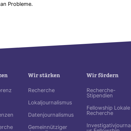
n Pro­bleme.
zen
Wir stärken
Wir fördern
erenz
Recherche
Recherche-
Stipendien
Lokaljournalismus
Fellowship Lokale
Recherche
enzen
Datenjournalismus
Investigativjourna
erche
Gemeinnütziger