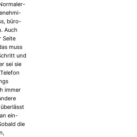
Nor­ma­ler­
Geneh­mi­
ss, büro­
n. Auch
r Seite
 das muss
Schritt und
r sei sie
 Telefon
ings
sch immer
 andere
über­lässt
ran ein­
Sobald die
n,