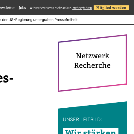
ewsletter
Jobs
Mitglied werden
Wir recherchieren nicht selbst.
Mehr erfahren
fe der US-Regierung untergraben Pressefreiheit
Netz­werk
Recherche
es­
UNSER LEIT­BILD:
Wir stärken