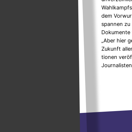
Wahl­kampfs g
dem Vor­wurf
spannen zu l
Doku­mente v
„Aber hier g
Zukunft alle
tionen ver­öf
Jour­na­liste