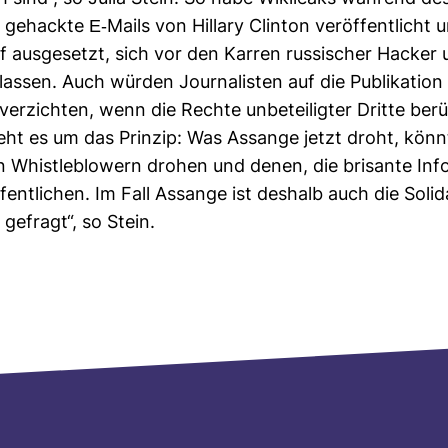
ehackte E-​Mails von Hil­lary Clinton ver­öf­fent­licht 
 aus­ge­setzt, sich vor den Karren rus­si­scher Hacker
assen. Auch würden Jour­na­listen auf die Publi­ka­tion 
er­zichten, wenn die Rechte unbe­tei­ligter Dritte berü
eht es um das Prinzip: Was Assange jetzt droht, könn
n Whist­le­blowern drohen und denen, die bri­sante Inf
­fent­li­chen. Im Fall Assange ist des­halb auch die Soli­da
n gefragt“, so Stein.