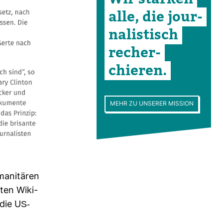
alle, die jour­
na­lis­tisch
recher­
chieren.
MEHR ZU UNSERER MISSION
ma­ni­tären
rten Wiki­
die US-​