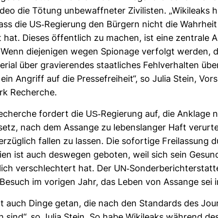
deo die Tötung unbe­waff­neter Zivi­listen. „Wiki­leaks 
ss die US-​Regie­rung den Bür­gern nicht die Wahr­hei
 hat. Dieses öffent­lich zu machen, ist eine zen­trale 
Wenn die­je­nigen wegen Spio­nage ver­folgt werden, d
­rial über gra­vie­rendes staat­li­ches Fehl­ver­halten über
ein Angriff auf die Pres­se­frei­heit“, so Julia Stein, Vor­
rk Recherche.
cherche for­dert die US-​Regie­rung auf, die Anklage
e­setz, nach dem Assange zu lebens­langer Haft ver­ur­t
­züg­lich fallen zu lassen. Die sofor­tige Frei­las­sung 
­nien ist auch des­wegen geboten, weil sich sein Gesund
ich ver­schlech­tert hat. Der UN-​Son­der­be­richt­erstat
Besuch im vorigen Jahr, das Leben von Assange sei i
 auch Dinge getan, die nach den Stan­dards des Jour­
ch sind“, so Julia Stein. So habe Wiki­leaks wäh­rend des