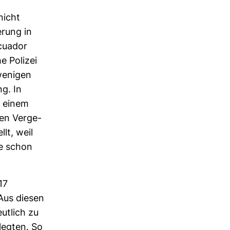
nicht
­rung in
Ecuador
he Polizei
 wenigen
ng. In
r einem
en Ver­ge­
lt, weil
fe schon
17
 Aus diesen
ut­lich zu
legten. So