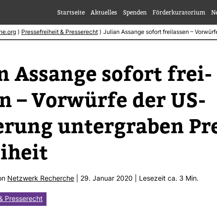
Startseite
Aktuelles
Spenden
Förderkuratorium
N
he.org
⟩
Pressefreiheit & Presserecht
⟩
Julian Assange sofort freilassen – Vorwür
n Assange sofort frei­
n – Vor­würfe der US-​
­rung unter­graben Pr
i­heit
von
Netz­werk Recherche
| 29. Januar 2020 | Lese­zeit ca. 3 Min.
 & Presserecht