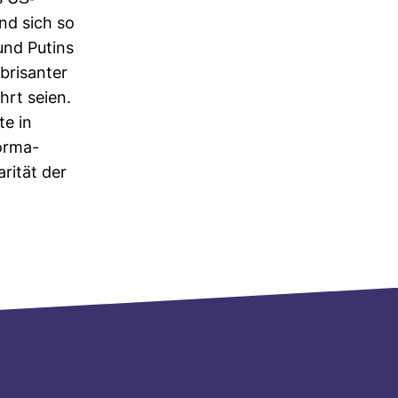
und sich so
 und Putins
bri­santer
hrt seien.
te in
or­ma­
­rität der