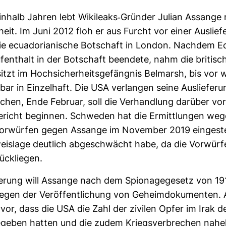
ein­halb Jahren lebt Wiki­leaks-​Gründer Julian Assange 
heit. Im Juni 2012 floh er aus Furcht vor einer Aus­lie­fe
ie ecua­do­ria­ni­sche Bot­schaft in London. Nachdem 
ent­halt in der Bot­schaft been­dete, nahm die bri­ti­sc
sitzt im Hoch­si­cher­heits­ge­fängnis Bel­marsh, bis vor
r in Ein­zel­haft. Die USA ver­langen seine Aus­lie­fe­ru
en, Ende Februar, soll die Ver­hand­lung dar­über vo
ericht beginnen. Schweden hat die Ermitt­lungen weg
­vor­würfen gegen Assange im November 2019 ein­ge­stel
eis­lage deut­lich abge­schwächt habe, da die Vor­wür
ück­liegen.
e­rung will Assange nach dem Spio­na­ge­ge­setz von 19
gen der Ver­öf­fent­li­chung von Geheim­do­ku­menten.
rvor, dass die USA die Zahl der zivilen Opfer im Irak de
­geben hatten und die zudem Kriegs­ver­bre­chen nahe­