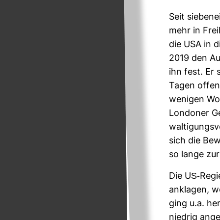
Seit sie­ben­
mehr in Frei­
die USA in d
2019 den Auf­
ihn fest. Er 
Tagen offenba
wenigen Woch
Lon­doner G
wal­ti­gungs
sich die Bew
so lange zur
Die US-​Regi
anklagen, we
ging u.a. he
niedrig ange