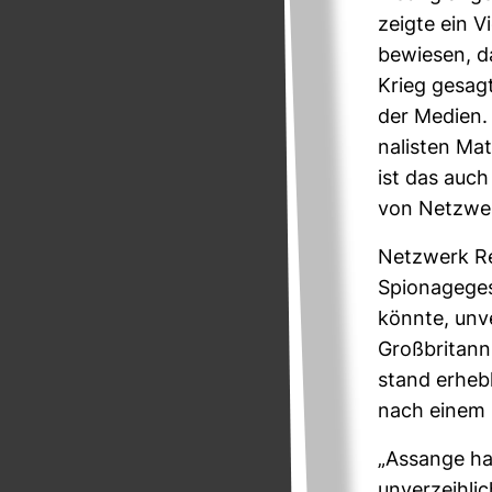
zeigte ein Vi
bewiesen, da
Krieg gesagt
der Medien. 
na­listen Mate
ist das auch 
von Netz­we
Netz­werk Re
Spio­na­ge­g
könnte, unver
Groß­bri­tan
stand erheb­l
nach einem 
„Assange hat
unver­zeih­li