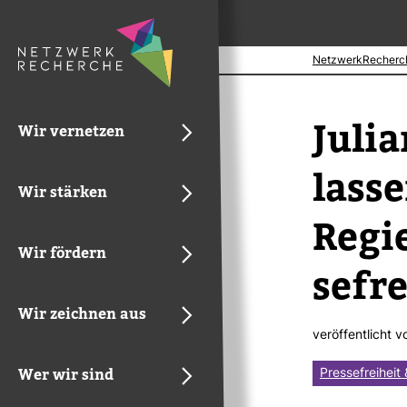
NetzwerkRecherc
Julia
Wir vernetzen
lasse
Wir stärken
Regie
Wir fördern
se­fre
Wir zeichnen aus
ver­öf­fent­licht 
Wer wir sind
Pressefreiheit