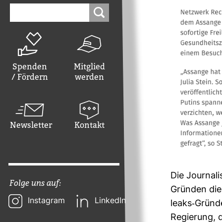
Suchen
nach:
Spenden
Mitglied
/ Fördern
werden
Newsletter
Kontakt
Die Jour­na­l
Folge uns auf:
Gründen die s
Instagram
LinkedIn
leaks-​Grün­
Regie­rung, d