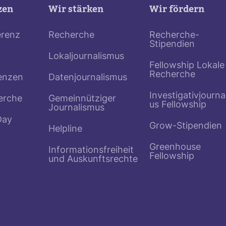
zen
Wir stärken
Wir fördern
erenz
Recherche
Recherche-
Stipendien
Lokaljournalismus
Fellowship Lokale
Recherche
enzen
Datenjournalismus
Investigativjourna
erche
Gemeinnütziger
us Fellowship
Journalismus
Day
Grow-Stipendien
Helpline
Greenhouse
Informationsfreiheit
Fellowship
und Auskunftsrechte