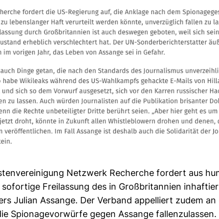
is­ten­ver­ei­ni­gung Netz­werk Recherche for­dert aus hu
ofor­tige Frei­las­sung des in Groß­bri­tan­nien inhaf­tie
ders Julian Assange. Der Ver­band appel­liert zudem an 
ie Spio­na­ge­vor­würfe gegen Assange fal­len­zu­lassen.