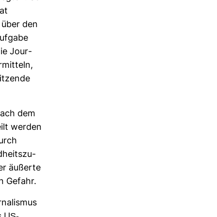
hat
t über den
Auf­gabe
ie Jour­
­mit­teln,
sit­zende
 nach dem
eilt werden
durch
­heits­zu­
ter äußerte
n Gefahr.
na­lismus
 US-​